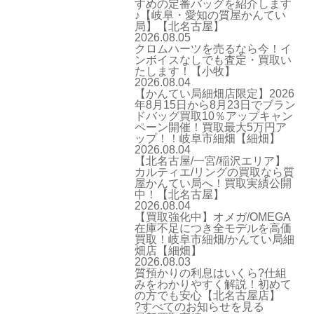
すめの定番バッグを紹介します
♪【岐阜・愛知の質屋かんてい
局】【北名古屋】
2026.08.05
クロムハーツを売るなら今！イ
ンボイスなしでも査定・買取い
たします！【小牧】
2026.08.04
【かんてい局細畑店限定】2026
年8月15日から8月23日でブラン
ドバッグ買取10％アップキャン
ペーン開催！買取最大5万円ア
ップ！！岐阜市細畑【細畑】
2026.08.04
【北名古屋/一宮/稲沢エリア】
カルティエ/リングの買取なら質
屋かんてい局へ！買取実績公開
中！【北名古屋】
2026.08.04
【買取強化中】オメガ/OMEGA
在庫不足につき全モデルを高価
買取！岐阜市細畑/かんてい局細
畑店【細畑】
2026.08.03
質預かりの利息はいくら?仕組
みをわかりやすく解説！初めて
の方でも安心【北名古屋店】
?すべてのお知らせを見る