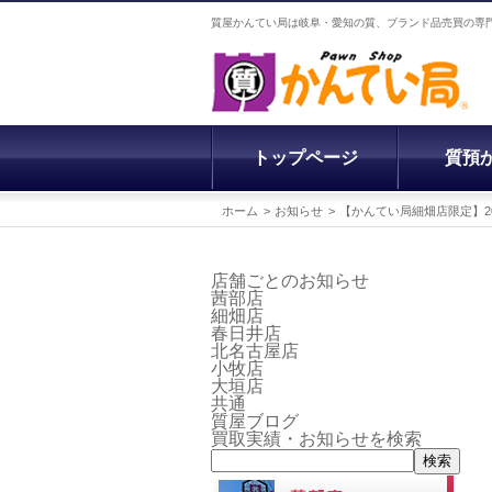
質屋かんてい局は岐阜・愛知の質、ブランド品売買の専
トップページ
質預
ホーム
お知らせ
【かんてい局細畑店限定】20
店舗ごとのお知らせ
茜部店
細畑店
春日井店
北名古屋店
小牧店
大垣店
共通
質屋ブログ
買取実績・お知らせを検索
検索