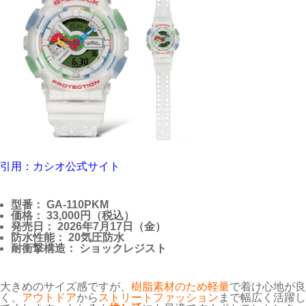
引用：カシオ公式サイト
型番： GA-110PKM
価格： 33,000円（税込）
発売日： 2026年7月17日（金）
防水性能： 20気圧防水
耐衝撃構造： ショックレジスト
大きめのサイズ感ですが、
樹脂素材のため軽量
で着け心地が良
く、
アウトドア
から
ストリートファッション
まで幅広く活躍し