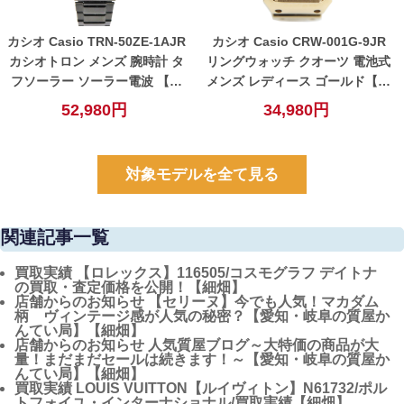
カシオ Casio TRN-50ZE-1AJR
カシオ Casio CRW-001G-9JR
カシオトロン メンズ 腕時計 タ
リングウォッチ クオーツ 電池式
フソーラー ソーラー電波 【中
メンズ レディース ゴールド【中
古】
古】
52,980円
34,980円
対象モデルを全て見る
関連記事一覧
買取実績
【ロレックス】116505/コスモグラフ デイトナ
の買取・査定価格を公開！【細畑】
店舗からのお知らせ
【セリーヌ】今でも人気！マカダム
柄 ヴィンテージ感が人気の秘密？【愛知・岐阜の質屋か
んてい局】【細畑】
店舗からのお知らせ
人気質屋ブログ～大特価の商品が大
量！まだまだセールは続きます！～【愛知・岐阜の質屋か
んてい局】【細畑】
買取実績
LOUIS VUITTON【ルイヴィトン】N61732/ポル
トフォイユ・インターナショナル/買取実績【細畑】