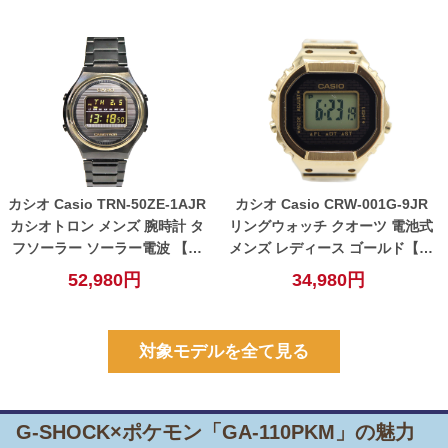
ック 【中古】
カシオ Casio TRN-50ZE-1AJR
カシオ Casio CRW-001G-9JR
カシオトロン メンズ 腕時計 タ
リングウォッチ クオーツ 電池式
フソーラー ソーラー電波 【中
メンズ レディース ゴールド【中
古】
古】
52,980円
34,980円
対象モデルを全て見る
G-SHOCK×ポケモン「GA-110PKM」の魅力