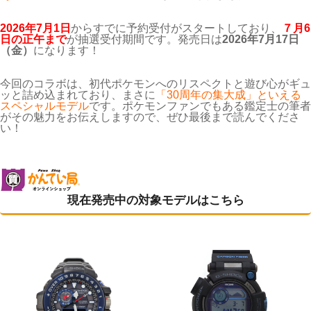
2026年7月1日
からすでに予約受付がスタートしており、
７月6
日の正午まで
が抽選受付期間です。発売日は
2026年7月17日
（金）
になります！
今回のコラボは、初代ポケモンへのリスペクトと遊び心がギュ
ッと詰め込まれており、まさに
「30周年の集大成」といえる
スペシャルモデル
です。ポケモンファンでもある鑑定士の筆者
がその魅力をお伝えしますので、ぜひ最後まで読んでくださ
い！
現在発売中の対象モデルはこちら