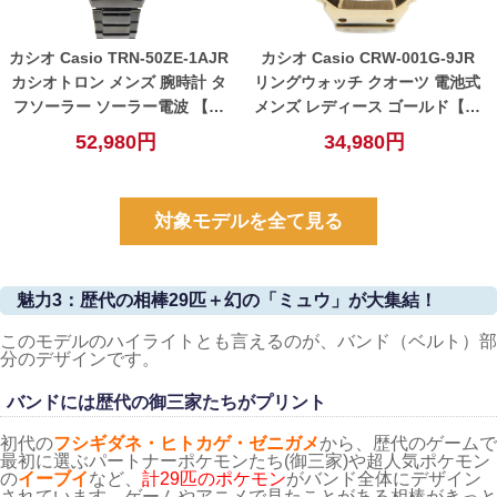
カシオ Casio TRN-50ZE-1AJR
カシオ Casio CRW-001G-9JR
カシオトロン メンズ 腕時計 タ
リングウォッチ クオーツ 電池式
フソーラー ソーラー電波 【中
メンズ レディース ゴールド【中
古】
古】
52,980円
34,980円
対象モデルを全て見る
魅力3：歴代の相棒29匹＋幻の「ミュウ」が大集結！
このモデルのハイライトとも言えるのが、バンド（ベルト）部
分のデザインです。
バンドには歴代の御三家たちがプリント
初代の
フシギダネ・ヒトカゲ・ゼニガメ
から、歴代のゲームで
最初に選ぶパートナーポケモンたち(御三家)や超人気ポケモン
の
イーブイ
など、
計29匹のポケモン
がバンド全体にデザイン
されています。ゲームやアニメで見たことがある相棒がきっと