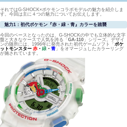
それではG-SHOCK×ポケモンコラボモデルの魅力を紹介しま
す。今回は主に４つの魅力についてお伝えします。
魅力1：初代ポケモン『赤・緑・青』カラーを踏襲
今回のベースとなったのは、G-SHOCKの中でも立体的な文字
盤と大きなケースで人気を誇る「
GA-110
」シリーズ。デザイ
ンの随所には、1996年に発売された初代ゲームソフト「
ポケ
ットモンスター
赤
・
緑
・
青
」をオマージュしたカラーリング
が施されています。