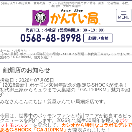
質屋かんてい局は岐阜・愛知の質、ブランド品売買の専門店です／茜部、細畑、北名古屋、小牧、
春日井、大垣で展開中
MENU
代表TEL：小牧店（営業時間10：30～19：00）
ホーム
お知らせ
【2026最新】ポケモン30周年記念の限定G-SHOCKが登場！初代御三家からミュウまで大
集結の「GA-110PKM」魅力を紹介！
細畑店のお知らせ
投稿日：2026年07月05日
【2026最新】ポケモン30周年記念の限定G-SHOCKが登場！
初代御三家からミュウまで大集結の「GA-110PKM」魅力を紹
介！
みなさんこんにちは！質屋かんてい局細畑店です。
今回は、世界中のポケモンファンと時計マニアが歓喜するビッ
グニュースを紹介します。2026年で誕生30周年を迎える
ポケ
ットモンスター
を記念して、
カシオから特別なコラボモデルで
あるG-SHOCK「GA-110PKM」
が発表されました！