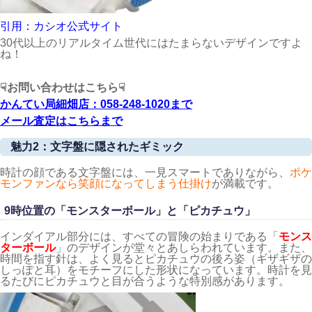
引用：カシオ公式サイト
30代以上のリアルタイム世代にはたまらないデザインですよ
ね！
☟お問い合わせはこちら☟
かんてい局細畑店：058-248-1020
まで
メール査定はこちら
まで
魅力2：文字盤に隠されたギミック
時計の顔である文字盤には、一見スマートでありながら、
ポケ
モンファンなら笑顔になってしまう仕掛け
が満載です。
9時位置の「モンスターボール」と「ピカチュウ」
インダイアル部分には、すべての冒険の始まりである「
モンス
ターボール
」のデザインが堂々とあしらわれています。また、
時間を指す針は、よく見るとピカチュウの後ろ姿（ギザギザの
しっぽと耳）をモチーフにした形状になっています。時計を見
るたびにピカチュウと目が合うような特別感があります。