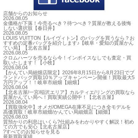
店舗からのお知らせ
2026.08.05
金価格が下落！今売るべき？待つべき？質屋が教える後悔
しない選択肢【春日井】
2026.08.05
LOUIS VUITTON【ルイヴィトン】のバッグを買うなら？お
すすめの定番バッグを紹介します♪【岐阜・愛知の質屋かん
てい局】【北名古屋】
2026.08.05
クロムハーツを売るなら今！インボイスなしでも査定・買
取いたします！【小牧】
2026.08.04
【かんてい局細畑店限定】2026年8月15日から8月23日でブ
ランドバッグ買取10％アップキャンペーン開催！買取最大5
万円アップ！！岐阜市細畑【細畑】
2026.08.04
【北名古屋/一宮/稲沢エリア】カルティエ/リングの買取なら
質屋かんてい局へ！買取実績公開中！【北名古屋】
2026.08.04
【買取強化中】オメガ/OMEGA在庫不足につき全モデルを
高価買取！岐阜市細畑/かんてい局細畑店【細畑】
2026.08.03
質預かりの利息はいくら?仕組みをわかりやすく解説！初め
ての方でも安心【北名古屋店】
?すべてのお知らせを見る
最新買取実績