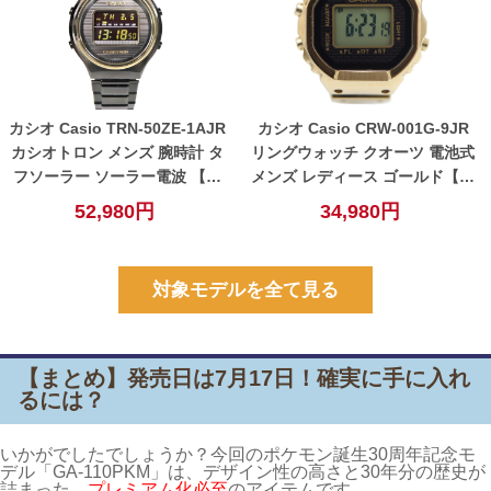
カシオ Casio TRN-50ZE-1AJR
カシオ Casio CRW-001G-9JR
カシオトロン メンズ 腕時計 タ
リングウォッチ クオーツ 電池式
フソーラー ソーラー電波 【中
メンズ レディース ゴールド【中
古】
古】
52,980円
34,980円
対象モデルを全て見る
【まとめ】発売日は7月17日！確実に手に入れ
るには？
いかがでしたでしょうか？今回のポケモン誕生30周年記念モ
デル「GA-110PKM」は、デザイン性の高さと30年分の歴史が
詰まった、
プレミアム化必至
のアイテムです。