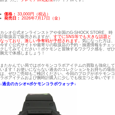
価格：
33,000円（税込）
発売日：
2026年7月17日（金）
カシオ公式オンラインストアや全国のG-SHOCK STORE、時
計取扱店で販売されますが、
すでにSNS等でも大きな話題と
なっており、激しい争奪戦が予想されます。
気になった方は、
今すぐ公式サイトや最寄りの取扱店の予約・抽選情報をチェッ
クしてみてください！ポケモンと冒険するワクワク感を、ぜひ
腕元で体感しましょう！
またかんてい局ではポケモンコラボアイテムの買取も強化して
います！お使いにならない過去のコレクションをお持ちの場合
は、ぜひご売却もご検討ください。今回のブログがポケモンコ
ラボアイテムおよび腕時計購入に少しでも役立つと幸いです！
↓過去のカシオ×ポケモンコラボウォッチ↓