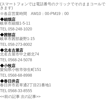
(スマートフォンでは電話番号のクリックでそのままコールで
きます)
※各店営業時間 AM10：00-PM19：00
◆細畑店
岐阜市細畑1-5-11
TEL
058-248-1020
◆茜部店
岐阜市茜部菱野1-15
TEL
058-273-8002
◆北名古屋店
北名古屋市中之郷北74
TEL
0568-24-5078
◆小牧店
愛知県小牧市弥生町151
TEL
0568-68-8998
◆春日井店
春日井市若草通2丁目21番地1
TEL
0568-33-8555
<<前の記事
次の記事>>