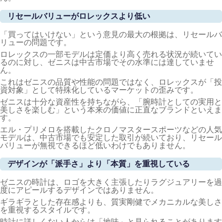
リセールバリューがロレックスより低い
「買ってはいけない」という意見の最大の根拠は、リセールバ
リューの問題です。
ロレックスの一部モデルは定価より高く売れる状況が続いてい
るのに対し、ゼニスは中古市場でその水準には達していませ
ん。
これはゼニスの品質や性能の問題ではなく、ロレックスが「投
資対象」として特殊化しているマーケットの歪みです。
ゼニスは十分な資産性を持ちながら、「腕時計としての実用と
美しさを楽しむ」という本来の価値に正直なブランドといえま
す。
エル・プリメロを搭載したクロノマスタースポーツなどの人気
モデルは、中古市場でも安定した取引が続いており、リセール
バリューが無視できるほど低いわけでもありません。
デザインが「派手さ」より「本質」を重視している
ゼニスの時計は、ロゴを大きく主張したりラグジュアリーを過
度にアピールするデザインではありません。
ギラギラとした存在感よりも、質実剛健でメカニカルな美しさ
を重視するスタイルです。
時計に詳しくない人からは「地味」と見られることがあります