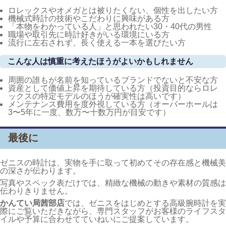
ロレックスやオメガとは被りたくない、個性を出したい方
機械式時計の技術やこだわりに興味がある方
「本物をわかっている人」と思われたい30・40代の男性
職場や取引先に時計好きがいる環境にいる方
流行に左右されず、長く使える一本を選びたい方
こんな人は慎重に考えたほうがよいかもしれません
周囲の誰もが名前を知っているブランドでないと不安な方
資産として価値上昇を期待している方（投資目的ならロレ
ックスの特定モデルのほうが確実性は高いです）
メンテナンス費用を度外視している方（オーバーホールは
3〜5年に一度、数万〜十数万円が目安です）
最後に
ゼニスの時計は、実物を手に取って初めてその存在感と機械美
の深さが伝わります。
写真やスペック表だけでは、精緻な機械の動きや素材の質感は
伝わりきりません。
かんてい局茜部店
では、ゼニスをはじめとする高級腕時計を実
際にご覧いただきながら、専門スタッフがお客様のライフスタ
イルや予算に合わせてていねいにご提案しています。