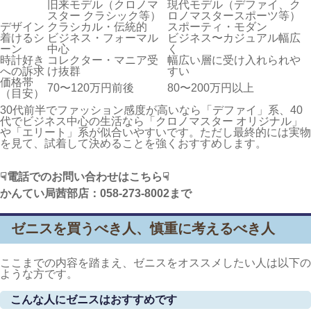
旧来モデル（クロノマ
現代モデル（デファイ、ク
スター クラシック等）
ロノマスタースポーツ等）
デザイン
クラシカル・伝統的
スポーティ・モダン
着けるシ
ビジネス・フォーマル
ビジネス〜カジュアル幅広
ーン
中心
く
時計好き
コレクター・マニア受
幅広い層に受け入れられや
への訴求
け抜群
すい
価格帯
70〜120万円前後
80〜200万円以上
（目安）
30代前半でファッション感度が高いなら「デファイ」系、40
代でビジネス中心の生活なら「クロノマスター オリジナル」
や「エリート」系が似合いやすいです。ただし最終的には実物
を見て、試着して決めることを強くおすすめします。
☟電話でのお問い合わせはこちら☟
かんてい局茜部店：058-273-8002
まで
ゼニスを買うべき人、慎重に考えるべき人
ここまでの内容を踏まえ、ゼニスをオススメしたい人は以下の
ような方です。
こんな人にゼニスはおすすめです