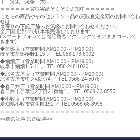
市 清須 尾張 大口
＝＝＝＝＝＝買取実績ぞくぞく追加中＝＝＝＝＝＝
こちらの商品やその他ブランド品の買取査定金額のお問い合わ
せは
最寄りの下記店舗へお気軽にお問い合わせください。
全店国道沿いで駐車場完備しております。
(スマートフォンでは電話番号のクリックでそのままコールで
きます)
◆茜部店（営業時間 AM10:00～PM19:00）
岐阜市茜部菱野1-15 ／ TEL
058-273-8002
◆細畑店（営業時間 AM10:00～PM19:00）
岐阜市細畑1-5-11 ／ TEL
058-248-1020
◆北名古屋店（営業時間 AM10:00～PM19:00）
北名古屋市中之郷北74 ／ TEL
0568-24-5078
◆春日井店（営業時間 AM10:00～PM19:00）
春日井市若草通2丁目21番地1 ／ TEL
0568-33-8555
◆小牧店（営業時間 AM10:00～PM19:00）
愛知県小牧市弥生町151 ／ TEL
0568-68-8998
＝＝＝＝＝＝＝＝＝＝＝＝＝＝＝＝＝＝＝＝＝＝＝
<<前の記事
次の記事>>