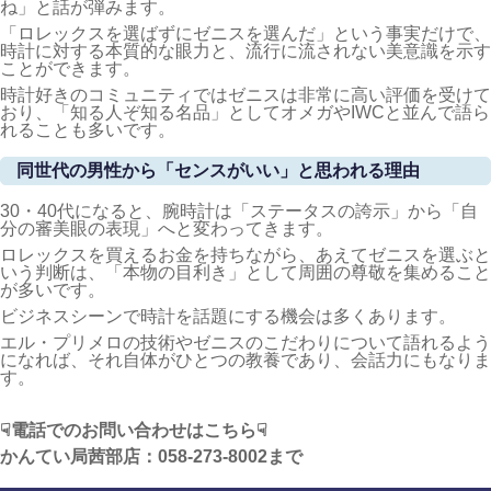
ね」と話が弾みます。
「ロレックスを選ばずにゼニスを選んだ」という事実だけで、
時計に対する本質的な眼力と、流行に流されない美意識を示す
ことができます。
時計好きのコミュニティではゼニスは非常に高い評価を受けて
おり、「知る人ぞ知る名品」としてオメガやIWCと並んで語ら
れることも多いです。
同世代の男性から「センスがいい」と思われる理由
30・40代になると、腕時計は「ステータスの誇示」から「自
分の審美眼の表現」へと変わってきます。
ロレックスを買えるお金を持ちながら、あえてゼニスを選ぶと
いう判断は、「本物の目利き」として周囲の尊敬を集めること
が多いです。
ビジネスシーンで時計を話題にする機会は多くあります。
エル・プリメロの技術やゼニスのこだわりについて語れるよう
になれば、それ自体がひとつの教養であり、会話力にもなりま
す。
☟電話でのお問い合わせはこちら☟
かんてい局茜部店：058-273-8002
まで