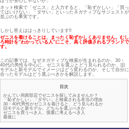
ほうが安心じゃないか」
ネット検索で「ゼニス」と入力すると、「恥ずかしい」「買っ
てはいけない」「ダサい」といったネガティブなサジェストが
並ぶのも事実です。
しかし答えははっきりしています!!
ゼニスを着けることは、まったく恥ずかしくありません。むし
ろ時計を”わかっている人”にこそ、高く評価されるブランドで
す。
この記事では、なぜネガティブな検索が生まれるのか、30・
40代の男性を中心に、ゼニスを選ぶとどう見られるのか、旧
モデルと新モデルでイメージはどう変わるのか、そして自分に
合ったモデルはどう選ぶべきかを解説します。
目次
かんてい局茜部店でゼニスを探してみませんか？
「恥ずかしい」「ダサい」と検索される本当の理由
30・40代男性がゼニスを着けると、どう見られるか
旧モデルと新モデル、どちらを選ぶべきか
ゼニスを買うべき人、慎重に考えるべき人
最後に