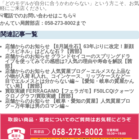
「どのモデルが自分に合うかわからない」という方こそ、お気
軽にご来店ください。
☟電話でのお問い合わせはこちら☟
かんてい局茜部店：058-273-8002
まで
関連記事一覧
店舗からのお知らせ
【8月誕生石】63年ぶりに改定！新顔
「スピネル」はどんな石？【茜部】
店舗からのお知らせ
グランドセイコーのスプリングドラ
イブを使ってみての感想は?人気の理由や寿命を解説【茜
部】
店舗からのお知らせ
人気質屋ブログ～エルメスな上品な
小物が入荷 札入れ、コインケース、リップケースなど一
目でエルメスとは分からない編～【愛知・岐阜の質屋かん
てい局】【茜部】
買取実績
FERRAGAMO【フェラガモ】F50LCQ/クォーツ
クロノグラフ/買取実績【茜部】
店舗からのお知らせ
【岐阜・愛知の質屋】人気質屋ブロ
グ～万年筆は男のロマン編～