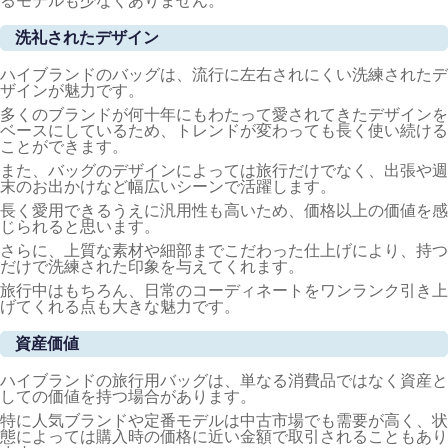
るモデルも少なくありません。
洗礼されたデザイン
ハイブランドのバッグは、流行に左右されにくい洗練されたデ
ザインが魅力です。
多くのブランドが何十年にもわたって愛されてきたデザインを
ベースにしているため、トレンドが変わっても長く使い続ける
ことができます。
また、バッグのデザインによっては旅行だけでなく、出張や週
末のお出かけなど幅広いシーンで活躍します。
長く愛用できるうえに汎用性も高いため、価格以上の価値を感
じられると思います。
さらに、上質な素材や細部までこだわった仕上げにより、持つ
だけで洗練された印象を与えてくれます。
旅行中はもちろん、日常のコーディネートをワンランク引き上
げてくれる点も大きな魅力です。
資産価値
ハイブランドの旅行用バッグは、単なる消費品ではなく資産と
しての価値を持つ場合があります。
特に人気ブランドや定番モデルは中古市場でも需要が高く、状
態によっては購入時の価格に近い金額で取引されることもあり