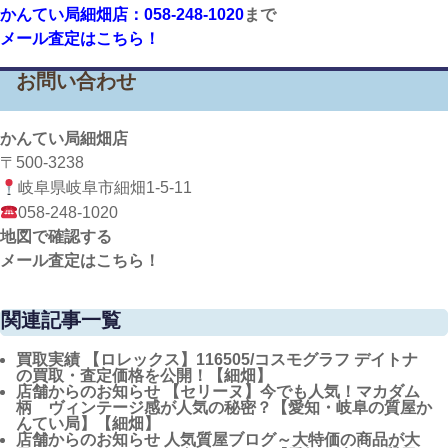
かんてい局細畑店：058-248-1020
まで
メール査定はこちら！
お問い合わせ
かんてい局細畑店
〒500-3238
岐阜県岐阜市細畑1-5-11
058-248-1020
地図で確認する
メール査定はこちら！
関連記事一覧
買取実績
【ロレックス】116505/コスモグラフ デイトナ
の買取・査定価格を公開！【細畑】
店舗からのお知らせ
【セリーヌ】今でも人気！マカダム
柄 ヴィンテージ感が人気の秘密？【愛知・岐阜の質屋か
んてい局】【細畑】
店舗からのお知らせ
人気質屋ブログ～大特価の商品が大