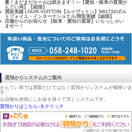
量！まだまだセールは続きます！～【愛知・岐阜の質屋か
んてい局】【細畑】
買取実績
LOUIS VUITTON【ルイヴィトン】N61732/ポル
トフォイユ・インターナショナル/買取実績【細畑】
店舗からのお知らせ
【岐阜・愛知の質屋】いらっしゃい
ませー！
質預かりシステムのご案内
かんてい局では買取だけではなく質預かりシステムが御座いま
す。
お品物を担保にしお金を借りて頂くシステムです。
質預かりはこちら↓をクリック