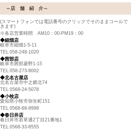
～店 舗 紹 介～
(スマートフォンでは電話番号のクリックでそのままコールで
きます)
※各店営業時間 AM10：00-PM19：00
◆細畑店
岐阜市細畑1-5-11
TEL
058-248-1020
◆茜部店
岐阜市茜部菱野1-15
TEL
058-273-8002
◆北名古屋店
北名古屋市中之郷北74
TEL
0568-24-5078
◆小牧店
愛知県小牧市弥生町151
TEL
0568-68-8998
◆春日井店
春日井市若草通2丁目21番地1
TEL
0568-33-8555