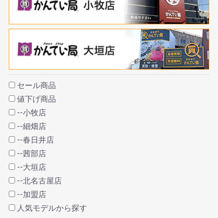
セール商品
値下げ商品
--小牧店
--細畑店
--春日井店
--茜部店
--大垣店
--北名古屋店
--加盟店
人気モデルから探す