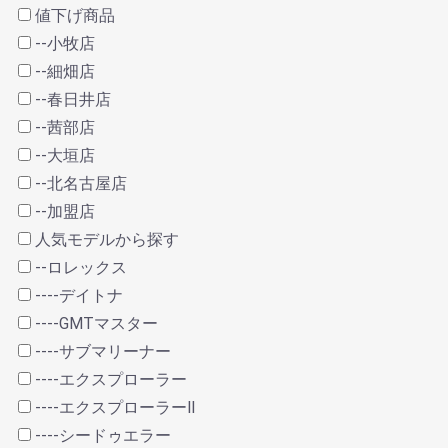
値下げ商品
--小牧店
--細畑店
--春日井店
--茜部店
--大垣店
--北名古屋店
--加盟店
人気モデルから探す
--ロレックス
----デイトナ
----GMTマスター
----サブマリーナー
----エクスプローラー
----エクスプローラーⅡ
----シードゥエラー