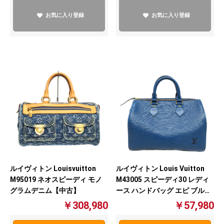
お気に入り登録
お気に入り登録
ルイヴィトン Louis Vuitton
ルイヴィトン Louisvuitton
M43005 スピーディ30 レディ
M95019 ネオスピーディ モノ
ース ハンドバッグ エピ ブルー
グラムデニム【中古】
【中古】
￥57,980
￥308,980