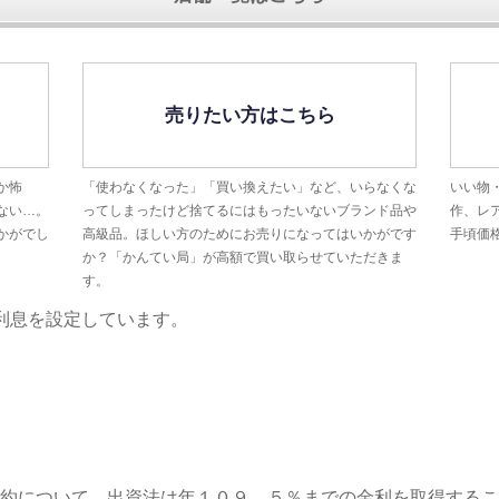
売りたい方はこちら
か怖
「使わなくなった」「買い換えたい」など、いらなくな
いい物
ない…。
ってしまったけど捨てるにはもったいないブランド品や
作、レ
かがでし
高級品。ほしい方のためにお売りになってはいかがです
手頃価
か？「かんてい局」が高額で買い取らせていただきま
す。
利息を設定しています。
約について、出資法は年１０９．５％までの金利を取得するこ