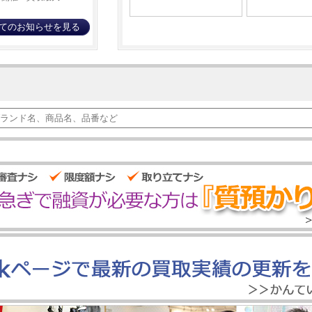
てのお知らせを見る
/リングの買取なら
名古屋】
につき全モデルを高
細畑】
の色の種類別オス
ル｜変更点を写真
違いとは？見分け