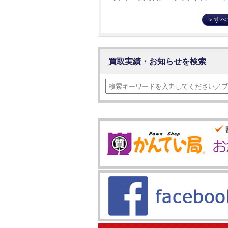
万円アップ！！岐阜市細畑【細畑】
＞すべ
2026.08.04
【北名古屋/一宮/稲沢エリア】カルティエ
質屋かんてい局へ！買取実績公開中！【北
買取実績・お知らせを検索
2026.08.04
【買取強化中】オメガ/OMEGA在庫不足
価買取！岐阜市細畑/かんてい局細畑店【
2026.08.03
【細畑】金具の色で印象が変わる！？金具
スメポイントをご紹介！
2026.08.03
【ROLEX】ロレックスの箱がリニューア
付きで解説【小牧】
2026.08.02
ホワイトゴールド・プラチナ・シルバーの
方から価値まで徹底解説【大垣店】