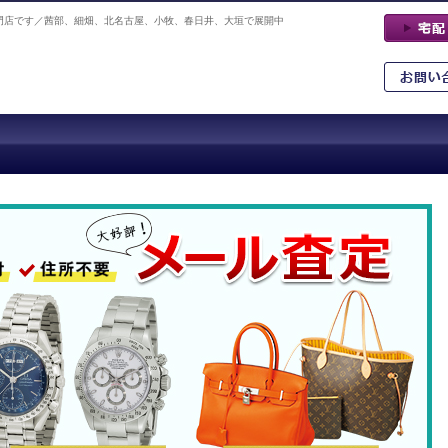
門店です／茜部、細畑、北名古屋、小牧、春日井、大垣で展開中