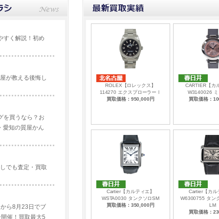
やすく解説！初め
屋が教える後悔し
ROLEX【ロレックス】
CARTIER【
114270 エクスプローラーⅠ
W3140026
買取価格：950,000円
買取価格：100
バッグを買うなら？お
・愛知の質屋かん
しでも査定・買取
Cartier【カルティエ】
Cartier【
WSTA0030 タンクソロSM
W6300755 タ
買取価格：350,000円
LM
日から8月23日でブ
買取価格：230
ン開催！買取最大5