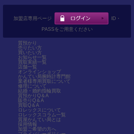
加盟店専用ページ
ID・
PASSをご用意ください
質預かり
売りたい方
買いたい方
お知らせ一覧
買取実績一覧
店舗一覧
オンラインショップ
かんてい局腕時計専門館
業者様専用買取について
修理について
結婚・婚約指輪買取
質預かりQ＆A
販売りQ＆A
買取Q＆A
ロレックスについて
ロレックスコラム一覧
質屋かんてい局とは
採用情報
加盟ご希望の方へ
プライバシーポリシー