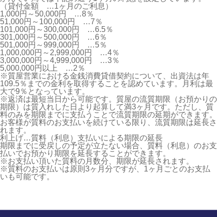
（貸付金額 …1ヶ月のご利息）
1,000円～50,000円 …8％
51,000円～100,000円 …7％
101,000円～300,000円 …6.5％
301,000円～500,000円 …6％
501,000円～999,000円 …5％
1,000,000円～2,999,000円 …4％
3,000,000円～4,999,000円 …3％
5,000,000円以上 …2％
※質屋営業における金銭消費貸借契約について、出資法は年
109.5％までの金利を取得することを認めています。月利は最
大で9％となっています。
※返済は最短当日から可能です。質屋の流質期限（お預かりの
期限）は質入れした日より起算して満3ヶ月です。ただし、質
料のみを期限までに支払うことで流質期限の延期ができます。
お客様が質料のお支払いを続けている限り、流質期限は延長さ
れます。
利上げ…質料
（利息）
支払いによる期限の延長
期限までに受戻しの予定が立たない場合、質料（利息）のお支
払いでお預かり期限を延長することができます。
※お支払い頂いた質料の月数分、期限が延長されます。
※質料のお支払いは原則3ヶ月分ですが、1ヶ月ごとのお支払
いも可能です。