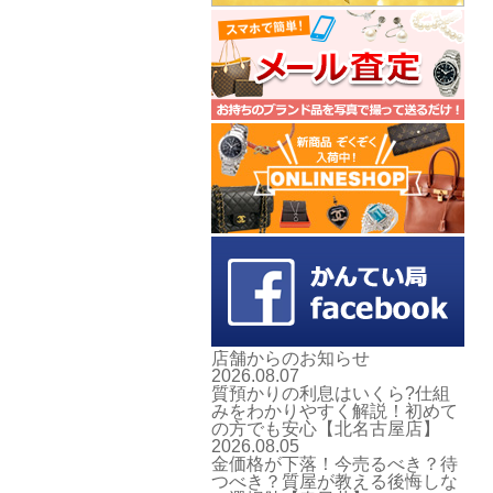
店舗からのお知らせ
2026.08.07
質預かりの利息はいくら?仕組
みをわかりやすく解説！初めて
の方でも安心【北名古屋店】
2026.08.05
金価格が下落！今売るべき？待
つべき？質屋が教える後悔しな