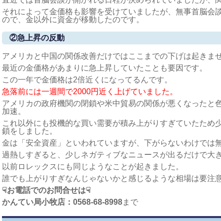
それによって金価格も影響を受けていましたが、無事首脳会
ので、金以外に資金が移動したのです。
②急上昇の反動
アメリカと中国の関係改善だけではここまでの下げは起きま
最近の金価格があまりに急上昇していたことも要因です。
この一年で金価格は2倍近くになってるんです。
急落前には一週間で2000円近く上げていました。
アメリカの政府機関の閉鎖や米中貿易の関係が悪くなったと
加速。
これ以外にも投機的な買い需要が積み上がりすぎていたため
鎖をしました。
金は「安全資産」といわれていますが、下がらないわけでは
過熱しすぎると、少しネガティブなニュースが出るだけで大
以前ロレックスにも同じようなことが起きました。
誰でも上がりすぎなんじゃないかと感じるような相場は要注
☟お電話でのお問合せは☟
かんてい局小牧店：0568-68-8998
まで