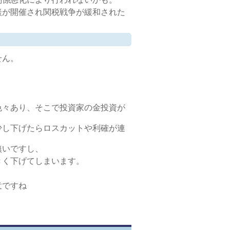
談が開催され関税戦争が緩和された
せん。
色々あり、そこで投資家の金投資が
少し下げたらロスカットや利確が連
無いですし、
きく下げてしまいます。
意ですね