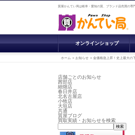
質屋かんてい局は岐阜・愛知の質、ブランド品売買の専
オンラインショップ
ホーム
お知らせ
金価格急上昇！史上最大の
店舗ごとのお知らせ
茜部店
細畑店
春日井店
北名古屋店
小牧店
大垣店
共通
質屋ブログ
買取実績・お知らせを検索
検索