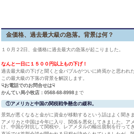
金価格、過去最大級の急落。背景は何？
１０月２2日、金価格に過去最大の急落が起こりました。
なんと一日に１５００円以上もの下げ！
過去最大級の下げと聞くと金バブルがついに終焉かと思われ
この最大級の下落の背景を解説します。
☟お電話でのお問合せは☟
かんてい局小牧店：0568-68-8998
まで
①アメリカと中国の関税戦争懸念の緩和。
景気が悪くなると金がに資金が移動するという話はよく聞き
アメリカと中国は今年に入り、関係を悪化してきました。ア
け、中国が対抗して関税や、レアメタルの輸出規制を行って
直近では首脳会談が開かれる日程が決められていましたが、