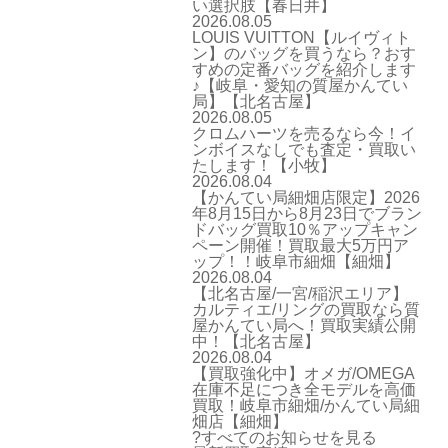
い選択肢【春日井】
2026.08.05
LOUIS VUITTON【ルイヴィト
ン】のバッグを買うなら？おす
すめの定番バッグを紹介します
♪【岐阜・愛知の質屋かんてい
局】【北名古屋】
2026.08.05
クロムハーツを売るなら今！イ
ンボイスなしでも査定・買取い
たします！【小牧】
2026.08.04
【かんてい局細畑店限定】2026
年8月15日から8月23日でブラン
ドバッグ買取10％アップキャン
ペーン開催！買取最大5万円ア
ップ！！岐阜市細畑【細畑】
2026.08.04
【北名古屋/一宮/稲沢エリア】
カルティエ/リングの買取なら質
屋かんてい局へ！買取実績公開
中！【北名古屋】
2026.08.04
【買取強化中】オメガ/OMEGA
在庫不足につき全モデルを高価
買取！岐阜市細畑/かんてい局細
畑店【細畑】
?すべてのお知らせを見る