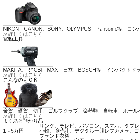
NIKON、CANON、SONY、OLYMPUS、Pansoni
≫詳しくはこちら
電動工具
MAKITA、RYOBI、MAX、日立、BOSCH等、インパ
≫詳しくはこちら
こんなのもＯＫ
金貨、硬貨、切手、ゴルフクラブ、楽器類、自転車、ボール
≫詳しくはこちら
よくある預かり品
リング、テレビ、パソコン、スマホ、タブレ
1～5万円
小物、腕時計、デジタル一眼レフカメラ、ゴ
ブランド衣料