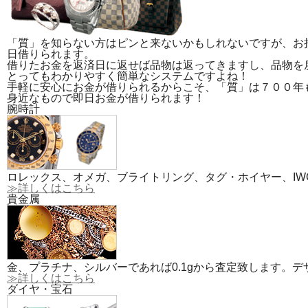
「質」を知らない方はピンと来ないかもしれないですが、お
日借りられます。
借りたお金を返済日に返せば品物は返ってきますし、品物を
とってもわかりやすく簡単なシステムですよね！
手軽に安心にお金が借りられるからこそ、「質」は７００年
身近なもので即日お金が借りられます！
腕時計
ロレックス、オメガ、ブライトリング、タグ・ホイヤー、IW
≫詳しくはこちら
貴金属
金、プラチナ、シルバーであれば0.1gから査定致します。
≫詳しくはこちら
ダイヤ・宝石