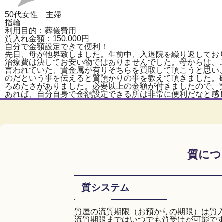
50代女性 主婦
指輪
利用目的：葬儀費用
質入れ金額：150,000円
自分で金額設定できて便利！
先日、母が他界致しました。生前中、入退院を繰り返してお
治療費は決してお安い物ではありませんでした。母からは、
言われていた、貴金属が有りそちらを買取して頂こうと思い
のだという事を伝えると質預かりの事を教えて頂きました。
ろめたさがありました。必要以上の金額が付きましたので、
あれば、自分自身で金額設定できる所は非常に便利だなと感
質につ
質システム
質屋の流質期限（お預かりの期限）は質
流質期限まではいつでも質受けが可能で