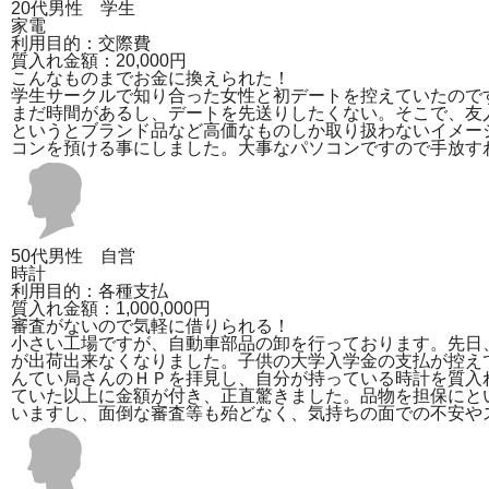
20代男性 学生
家電
利用目的：交際費
質入れ金額：20,000円
こんなものまでお金に換えられた！
学生サークルで知り合った女性と初デートを控えていたので
まだ時間があるし、デートを先送りしたくない。そこで、友
というとブランド品など高価なものしか取り扱わないイメー
コンを預ける事にしました。大事なパソコンですので手放すわ
50代男性 自営
時計
利用目的：各種支払
質入れ金額：1,000,000円
審査がないので気軽に借りられる！
小さい工場ですが、自動車部品の卸を行っております。先日
が出荷出来なくなりました。子供の大学入学金の支払が控え
んてい局さんのＨＰを拝見し、自分が持っている時計を質入
ていた以上に金額が付き、正直驚きました。品物を担保にと
いますし、面倒な審査等も殆どなく、気持ちの面での不安や