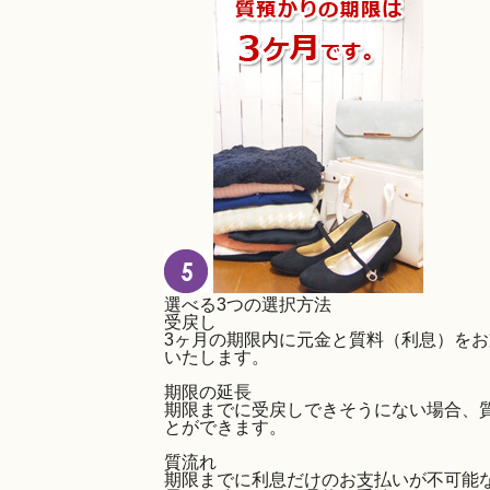
選べる3つの選択方法
受戻し
3ヶ月の期限内に元金と質料（利息）を
いたします。
期限の延長
期限までに受戻しできそうにない場合、
とができます。
質流れ
期限までに利息だけのお支払いが不可能