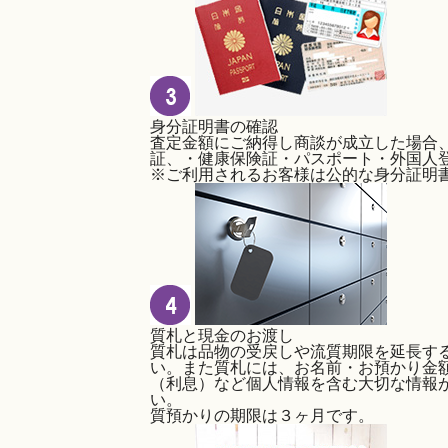
身分証明書の確認
査定金額にご納得し商談が成立した場合
証、・健康保険証・パスポート・外国人
※ご利用されるお客様は公的な身分証明
質札と現金のお渡し
質札は品物の受戻しや流質期限を延長す
い。また質札には、お名前・お預かり金
（利息）など個人情報を含む大切な情報
い。
質預かりの
期限は３ヶ月です。