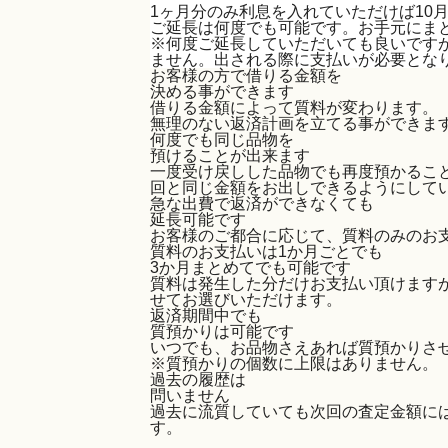
1ヶ月分のみ利息を入れていただけば10
ご延長は何度でも可能です。お手元にま
※何度ご延長していただいても良いです
ません。出される際に支払いが必要とな
お客様の方で借りる金額を
決める事ができます
借りる金額によって質料が変わります。
無理のない返済計画を立てる事ができま
何度でも同じ品物を
預けることが出来ます
一度受け戻しした品物でも再度預かるこ
回と同じ金額をお出しできるようにして
急な出費で返済ができなくても
延長可能です
お客様のご都合に応じて、質料のみのお
質料のお支払いは1か月ごとでも
3か月まとめてでも可能です
質料は発生した分だけお支払い頂けますが
せてお選びいただけます。
返済期間中でも
質預かりは可能です
いつでも、お品物さえあれば質預かりさ
※質預かりの個数に上限はありません。
過去の履歴は
問いません
過去に流質していても次回の査定金額に
す。