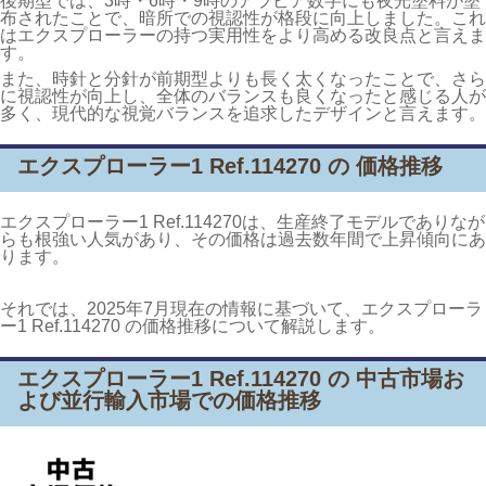
後期型では、3時・6時・9時のアラビア数字にも夜光塗料が塗
布されたことで、暗所での視認性が格段に向上しました。これ
はエクスプローラーの持つ実用性をより高める改良点と言えま
す。
また、時針と分針が前期型よりも長く太くなったことで、さら
に視認性が向上し、全体のバランスも良くなったと感じる人が
多く、現代的な視覚バランスを追求したデザインと言えます。
エクスプローラー1 Ref.114270 の 価格推移
エクスプローラー1 Ref.114270は、生産終了モデルでありなが
らも根強い人気があり、その価格は過去数年間で上昇傾向にあ
ります。
それでは、2025年7月現在の情報に基づいて、エクスプローラ
ー1 Ref.114270 の価格推移について解説します。
エクスプローラー1 Ref.114270 の 中古市場お
よび並行輸入市場での価格推移