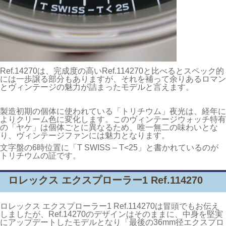
Ref.14270は、完成度の高いRef.114270と比べるとスペック的
には一歩譲る部分もありますが、それを補って余りあるロマン
とヴィンテージの魅力が詰まったモデルと言えます。
製造初期の個体に使われている「トリチウム」夜光は、経年に
よりクリーム色に変化します。このヴィンテージウォッチ特有
の「ヤケ」は個体ごとに異なるため、唯一無二の味わいとな
り、ヴィンテージファンには魅力となります。
文字盤の6時位置に「T SWISS – T<25」と書かれているのが
トリチウムの証です。
ロレックス エクスプローラー1 Ref.114270
ロレックス エクスプローラー1 Ref.114270は冒頭でもお伝え
しましたが、Ref.14270のデザインはそのままに、中身を堅実
にアップデートしたモデルとなり「最後の36mm径エクスプロ