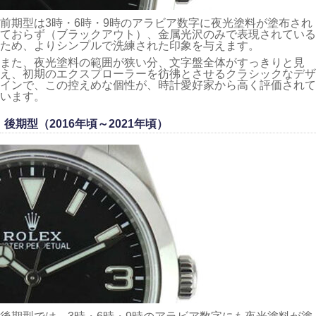
前期型は3時・6時・9時のアラビア数字に夜光塗料が塗布され
ておらず（ブラックアウト）、金属光沢のみで表現されている
ため、よりシンプルで洗練された印象を与えます。
また、夜光塗料の範囲が狭い分、文字盤全体がすっきりと見
え、初期のエクスプローラーを彷彿とさせるクラシックなデザ
インで、この控えめな個性が、時計愛好家から高く評価されて
います。
後期型（2016年頃～2021年頃）