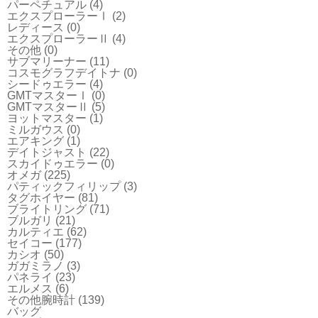
パーペチュアル
(4)
エクスプローラーⅠ
(2)
レディース
(0)
エクスプローラーⅡ
(4)
その他
(0)
サブマリーナー
(11)
コスモグラフデイトナ
(0)
シードゥエラー
(4)
GMTマスターⅠ
(0)
GMTマスターⅡ
(5)
ヨットマスター
(1)
ミルガウス
(0)
エアキング
(1)
デイトジャスト
(22)
スカイドゥエラー
(0)
オメガ
(225)
パティックフィリップ
(3)
タグホイヤー
(81)
ブライトリング
(71)
ブルガリ
(21)
カルティエ
(62)
セイコー
(177)
カシオ
(50)
ガガミラノ
(3)
パネライ
(23)
エルメス
(6)
その他腕時計
(139)
バッグ