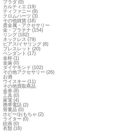
プラダ
(0)
カルティエ
(19)
ティファニー
(9)
クロムハーツ
(3)
その他雑貨
(18)
貴金属・アクセサリー
金・プラチナ
(154)
リング
(182)
ネックレス
(79)
ピアス/イヤリング
(8)
ブレスレット
(20)
ペンダント
(17)
金杯
(1)
金歯
(0)
ダイヤモンド
(102)
その他アクセサリー
(26)
お酒
ウイスキー
(11)
その他買取商品
金券
(8)
工具
(0)
家電
(4)
携帯電話
(2)
骨董品
(0)
ホビー/おもちゃ
(2)
ライター
(0)
絵画
(0)
衣類
(16)