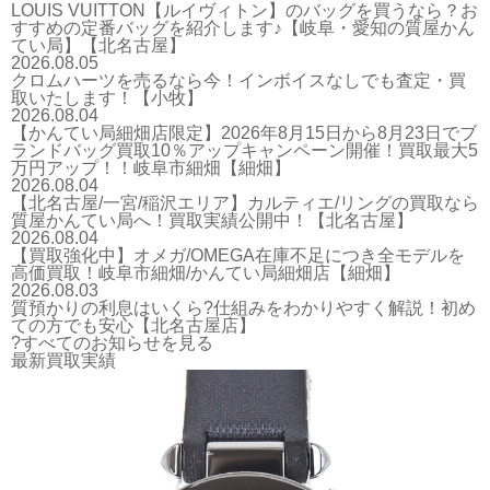
LOUIS VUITTON【ルイヴィトン】のバッグを買うなら？お
すすめの定番バッグを紹介します♪【岐阜・愛知の質屋かん
てい局】【北名古屋】
2026.08.05
クロムハーツを売るなら今！インボイスなしでも査定・買
取いたします！【小牧】
2026.08.04
【かんてい局細畑店限定】2026年8月15日から8月23日でブ
ランドバッグ買取10％アップキャンペーン開催！買取最大5
万円アップ！！岐阜市細畑【細畑】
2026.08.04
【北名古屋/一宮/稲沢エリア】カルティエ/リングの買取なら
質屋かんてい局へ！買取実績公開中！【北名古屋】
2026.08.04
【買取強化中】オメガ/OMEGA在庫不足につき全モデルを
高価買取！岐阜市細畑/かんてい局細畑店【細畑】
2026.08.03
質預かりの利息はいくら?仕組みをわかりやすく解説！初め
ての方でも安心【北名古屋店】
?すべてのお知らせを見る
最新買取実績