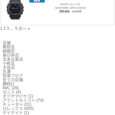
CASIO【カシオ】
GXW-56BB-1JF/G-SHOCK
買取価格：6,600円
1
2
3
…
5
次へ »
店舗
茜部店
細畑店
春日井店
北名古屋店
小牧店
大垣店
共通
質屋ブログ
全ての店舗
腕時計
IWC
(26)
ゼニス
(4)
オーデマピゲ
(1)
グランドセイコー
(74)
チューダー
(31)
ロレックス
(405)
デイデイト
(1)