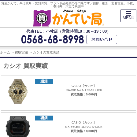
質屋かんてい局は岐阜・愛知の質、ブランド品売買の専門店です／茜部、細畑、北名古屋、小牧、
春日井、大垣で展開中
MENU
代表TEL：小牧店（営業時間10：30～19：00）
ホーム
買取実績
カシオの買取実績
カシオ 買取実績
CASIO【カシオ】
GA-V01A-9AJF/G-SHOCK
買取価格：9,000円
CASIO【カシオ】
GX-56UBB-1DR/G-SHOCK
買取価格：8,000円