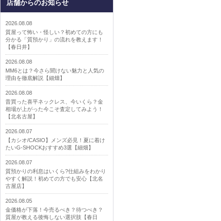
店舗からのお知らせ
2026.08.08
質屋って怖い・怪しい？初めての方にも
分かる「質預かり」の流れを教えます！
【春日井】
2026.08.08
MM6とは？今さら聞けない魅力と人気の
理由を徹底解説【細畑】
2026.08.08
昔買った喜平ネックレス、今いくら？金
相場が上がった今こそ査定してみよう！
【北名古屋】
2026.08.07
【カシオ/CASIO】メンズ必見！夏に着け
たいG-SHOCKおすすめ3選【細畑】
2026.08.07
質預かりの利息はいくら?仕組みをわかり
やすく解説！初めての方でも安心【北名
古屋店】
2026.08.05
金価格が下落！今売るべき？待つべき？
質屋が教える後悔しない選択肢【春日