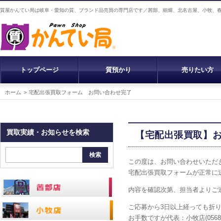
質屋かんてい局は岐阜・愛知の質、ブランド品売買の専門店です／茜部、細畑、北名古屋、小牧、
トップページ
質預かり
売りたい方
ホーム
宅配出張買取フォーム お問い合わせ完了
買取実績・お知らせを検索
【宅配出張買取】
検索
この度は、お問い合わせいただ
宅配出張買取フォームが正常に
内容を確認次第、担当者よりご
ご応募から3日以上経っても折
お手数ですが代表：小牧店(0568