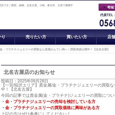
門店です／茜部、細畑、北名古屋、小牧、春日井、大垣で展開中
代表TEL
かり
売りたい方
買いたい方
店
属/金・プラチナジュエリーの買取なら質屋かんてい局へ！買取実績公開中！【北名古屋】
北名古屋店のお知らせ
投稿日：2025年09月28日
【一宮/稲沢エリア】貴金属/金・プラチナジュエリーの買取
中！【北名古屋】
今回の記事では貴金属(金・プラチナ)ジュエリーの買取につ
・金・プラチナジュエリーの売却を検討している方
・金・プラチナジュエリーの買取価格に興味がある方
上記の方はぜひ参考にしてください！