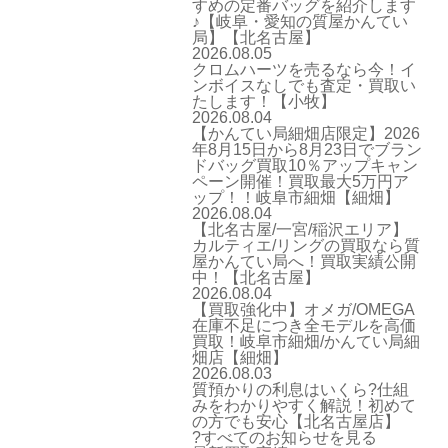
すめの定番バッグを紹介します
♪【岐阜・愛知の質屋かんてい
局】【北名古屋】
2026.08.05
クロムハーツを売るなら今！イ
ンボイスなしでも査定・買取い
たします！【小牧】
2026.08.04
【かんてい局細畑店限定】2026
年8月15日から8月23日でブラン
ドバッグ買取10％アップキャン
ペーン開催！買取最大5万円ア
ップ！！岐阜市細畑【細畑】
2026.08.04
【北名古屋/一宮/稲沢エリア】
カルティエ/リングの買取なら質
屋かんてい局へ！買取実績公開
中！【北名古屋】
2026.08.04
【買取強化中】オメガ/OMEGA
在庫不足につき全モデルを高価
買取！岐阜市細畑/かんてい局細
畑店【細畑】
2026.08.03
質預かりの利息はいくら?仕組
みをわかりやすく解説！初めて
の方でも安心【北名古屋店】
?すべてのお知らせを見る