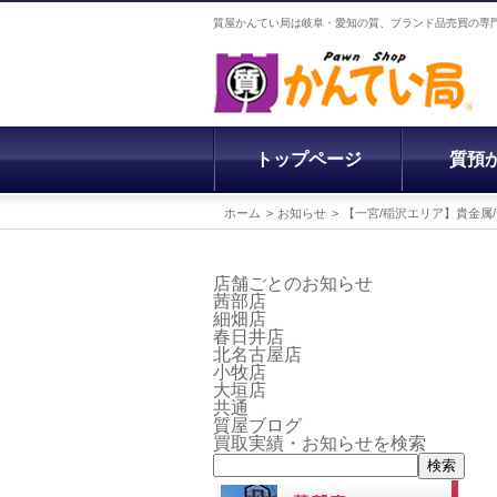
質屋かんてい局は岐阜・愛知の質、ブランド品売買の専
トップページ
質預
ホーム
お知らせ
【一宮/稲沢エリア】貴金
店舗ごとのお知らせ
茜部店
細畑店
春日井店
北名古屋店
小牧店
大垣店
共通
質屋ブログ
買取実績・お知らせを検索
検索