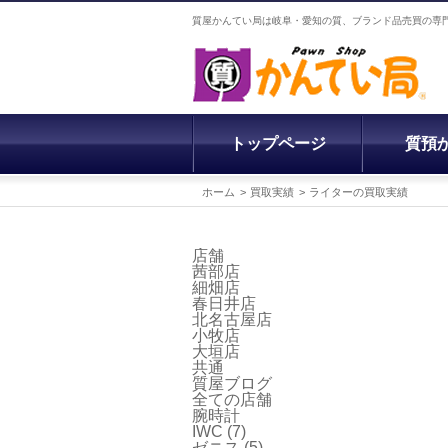
質屋かんてい局は岐阜・愛知の質、ブランド品売買の専
トップページ
質預
ホーム
買取実績
ライターの買取実績
店舗
茜部店
細畑店
春日井店
北名古屋店
小牧店
大垣店
共通
質屋ブログ
全ての店舗
腕時計
IWC
(7)
ゼニス
(5)