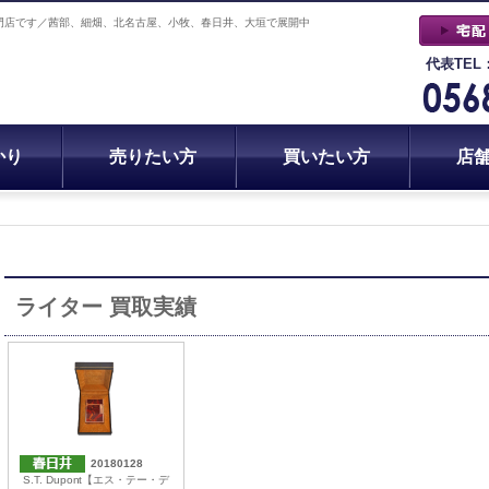
門店です／茜部、細畑、北名古屋、小牧、春日井、大垣で展開中
代表TEL
かり
売りたい方
買いたい方
店
ライター 買取実績
20180128
S.T. Dupont【エス・テー・デ