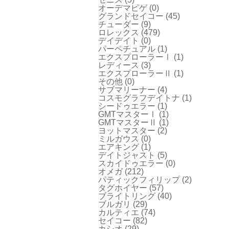
オーデマピゲ
(0)
グランドセイコー
(45)
チューダー
(9)
ロレックス
(479)
デイデイト
(0)
パーペチュアル
(1)
エクスプローラーⅠ
(1)
レディース
(3)
エクスプローラーⅡ
(1)
その他
(0)
サブマリーナー
(4)
コスモグラフデイトナ
(1)
シードゥエラー
(1)
GMTマスターⅠ
(1)
GMTマスターⅡ
(1)
ヨットマスター
(2)
ミルガウス
(0)
エアキング
(1)
デイトジャスト
(5)
スカイドゥエラー
(0)
オメガ
(212)
パティックフィリップ
(2)
タグホイヤー
(57)
ブライトリング
(40)
ブルガリ
(29)
カルティエ
(74)
セイコー
(82)
カシオ
(29)