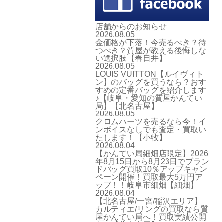
店舗からのお知らせ
2026.08.05
金価格が下落！今売るべき？待
つべき？質屋が教える後悔しな
い選択肢【春日井】
2026.08.05
LOUIS VUITTON【ルイヴィト
ン】のバッグを買うなら？おす
すめの定番バッグを紹介します
♪【岐阜・愛知の質屋かんてい
局】【北名古屋】
2026.08.05
クロムハーツを売るなら今！イ
ンボイスなしでも査定・買取い
たします！【小牧】
2026.08.04
【かんてい局細畑店限定】2026
年8月15日から8月23日でブラン
ドバッグ買取10％アップキャン
ペーン開催！買取最大5万円ア
ップ！！岐阜市細畑【細畑】
2026.08.04
【北名古屋/一宮/稲沢エリア】
カルティエ/リングの買取なら質
屋かんてい局へ！買取実績公開