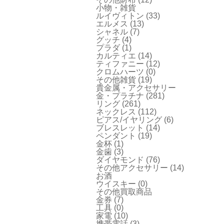
小物・雑貨
ルイヴィトン
(33)
エルメス
(13)
シャネル
(7)
グッチ
(4)
プラダ
(1)
カルティエ
(14)
ティファニー
(12)
クロムハーツ
(0)
その他雑貨
(19)
貴金属・アクセサリー
金・プラチナ
(281)
リング
(261)
ネックレス
(112)
ピアス/イヤリング
(6)
ブレスレット
(14)
ペンダント
(19)
金杯
(1)
金歯
(3)
ダイヤモンド
(76)
その他アクセサリー
(14)
お酒
ウイスキー
(0)
その他買取商品
金券
(7)
工具
(0)
家電
(10)
携帯電話
(3)