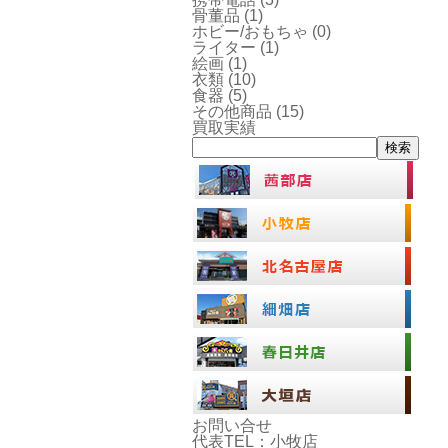
骨董品
(1)
ホビー/おもちゃ
(0)
ライター
(1)
絵画
(1)
衣類
(10)
食器
(5)
その他商品
(15)
買取実績
検索
お問い合せ
代表TEL：小牧店