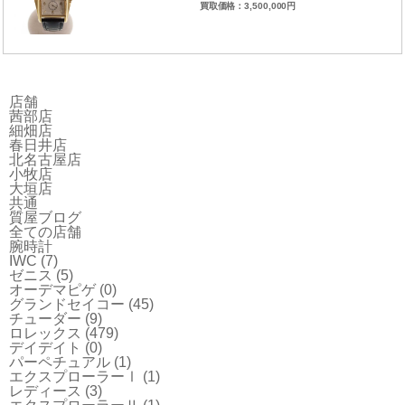
買取価格：3,500,000円
店舗
茜部店
細畑店
春日井店
北名古屋店
小牧店
大垣店
共通
質屋ブログ
全ての店舗
腕時計
IWC
(7)
ゼニス
(5)
オーデマピゲ
(0)
グランドセイコー
(45)
チューダー
(9)
ロレックス
(479)
デイデイト
(0)
パーペチュアル
(1)
エクスプローラーⅠ
(1)
レディース
(3)