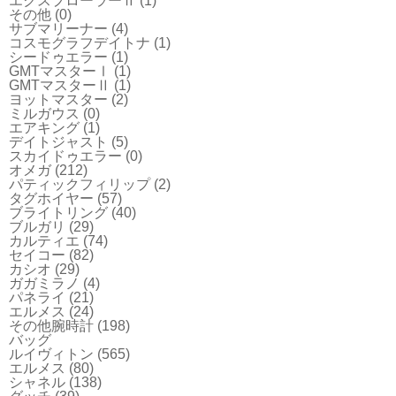
エクスプローラーⅡ
(1)
その他
(0)
サブマリーナー
(4)
コスモグラフデイトナ
(1)
シードゥエラー
(1)
GMTマスターⅠ
(1)
GMTマスターⅡ
(1)
ヨットマスター
(2)
ミルガウス
(0)
エアキング
(1)
デイトジャスト
(5)
スカイドゥエラー
(0)
オメガ
(212)
パティックフィリップ
(2)
タグホイヤー
(57)
ブライトリング
(40)
ブルガリ
(29)
カルティエ
(74)
セイコー
(82)
カシオ
(29)
ガガミラノ
(4)
パネライ
(21)
エルメス
(24)
その他腕時計
(198)
バッグ
ルイヴィトン
(565)
エルメス
(80)
シャネル
(138)