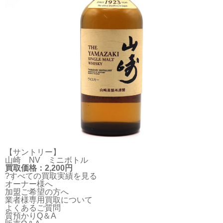
【サントリー】
山崎 NV ミニボトル
買取価格：2,200円
?すべての買取実績を見る
オーナー様へ
加盟ご希望の方へ
業者様専用買取について
よくあるご質問
質預かりQ＆A