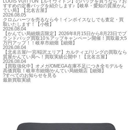
LOUIS VUITTON【ルイヴィトン】のバッグを買うなら？お
すすめの定番バッグを紹介します♪【岐阜・愛知の質屋かん
てい局】【北名古屋】
2026.08.05
クロムハーツを売るなら今！インボイスなしでも査定・買
取いたします！【小牧】
2026.08.04
【かんてい局細畑店限定】2026年8月15日から8月23日でブ
ランドバッグ買取10％アップキャンペーン開催！買取最大5
万円アップ！！岐阜市細畑【細畑】
2026.08.04
【北名古屋/一宮/稲沢エリア】カルティエ/リングの買取なら
質屋かんてい局へ！買取実績公開中！【北名古屋】
2026.08.04
【買取強化中】オメガ/OMEGA在庫不足につき全モデルを
高価買取！岐阜市細畑/かんてい局細畑店【細畑】
?すべてのお知らせを見る
最新買取実績