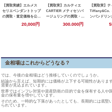
【買取実績】エルメス
【買取実】カルティエ
【買取実】テ
セリエペンダントトップ
CARTIER メティセソバ
Tiffany&Co. ミルグレイ
の買取・査定価格を公
ージュリングの買取・査
ンバンドリン
開！【小牧】
定価格を公開！【小牧】
査定価格を公
20,000円
300.000円
5
牧】
金相場はこれからどうなる？
では、今後の金相場はどう推移していくのでしょうか。
結論から言えば、短期的には価格が上下する可能性がありま
需要が見込まれています。
世界ではインフレ対策や資産防衛の目的で金を保有する人や
金の保有量を増やしています。
そのため、一時的な下落があったとしても、長期的には底堅
られています。