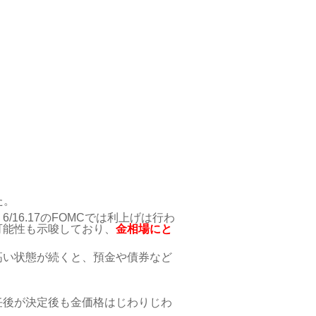
た。
16.17のFOMCでは利上げは行わ
可能性も示唆しており、
金相場にと
高い状態が続くと、預金や債券など
任後が決定後も金価格はじわりじわ