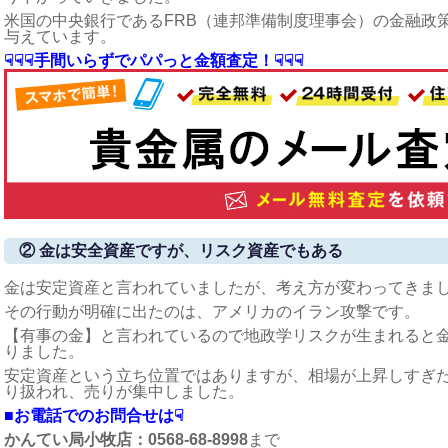
米国の中央銀行であるFRB（連邦準備制度理事会）の金融政
与えています。
☟☟☟手間いらずでパパっと金額査定！☟☟☟
② 金は安全資産ですが、リスク資産でもある
金は安定資産と言われていましたが、考え方が変わってきま
その行動が明確に出たのは、アメリカのイラン攻撃です。
【有事の金】と言われているので地政学リスクが生まれると
りました。
安定資産という立ち位置ではありますが、相場が上昇しすぎ
り扱われ、売りが集中しました。
■お電話でのお問合せは☟
かんてい局小牧店：0568-68-8998
まで