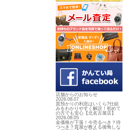
店舗からのお知らせ
2026.08.07
質預かりの利息はいくら?仕組
みをわかりやすく解説！初めて
の方でも安心【北名古屋店】
2026.08.05
金価格が下落！今売るべき？待
つべき？質屋が教える後悔しな