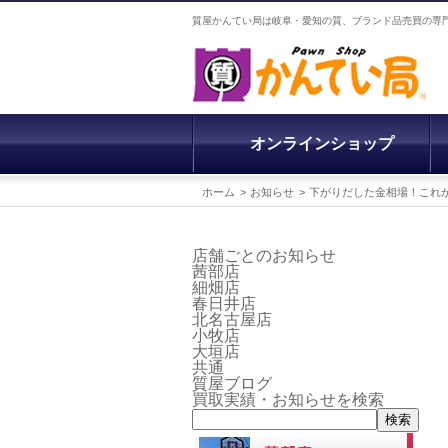
質屋かんてい局は岐阜・愛知の質、ブランド品売買の専
オンラインショップ
ホーム
お知らせ
下がりだした金相場！これ
店舗ごとのお知らせ
茜部店
細畑店
春日井店
北名古屋店
小牧店
大垣店
共通
質屋ブログ
買取実績・お知らせを検索
検索