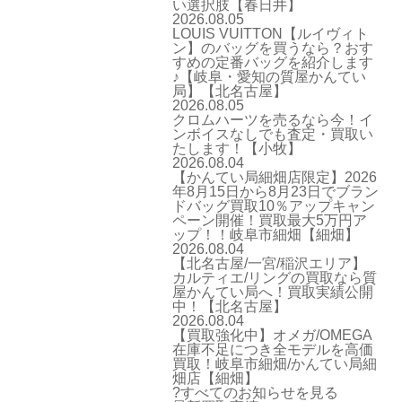
い選択肢【春日井】
2026.08.05
LOUIS VUITTON【ルイヴィト
ン】のバッグを買うなら？おす
すめの定番バッグを紹介します
♪【岐阜・愛知の質屋かんてい
局】【北名古屋】
2026.08.05
クロムハーツを売るなら今！イ
ンボイスなしでも査定・買取い
たします！【小牧】
2026.08.04
【かんてい局細畑店限定】2026
年8月15日から8月23日でブラン
ドバッグ買取10％アップキャン
ペーン開催！買取最大5万円ア
ップ！！岐阜市細畑【細畑】
2026.08.04
【北名古屋/一宮/稲沢エリア】
カルティエ/リングの買取なら質
屋かんてい局へ！買取実績公開
中！【北名古屋】
2026.08.04
【買取強化中】オメガ/OMEGA
在庫不足につき全モデルを高価
買取！岐阜市細畑/かんてい局細
畑店【細畑】
?すべてのお知らせを見る