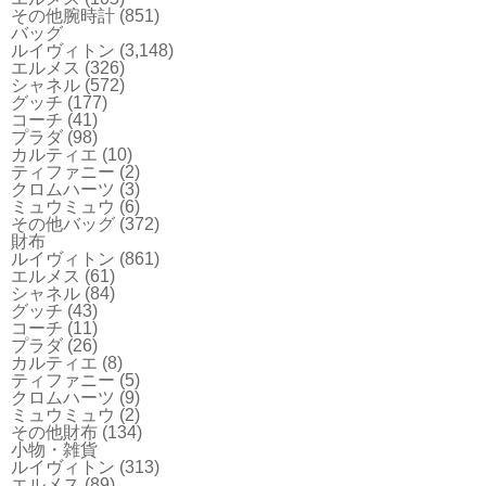
その他腕時計
(851)
バッグ
ルイヴィトン
(3,148)
エルメス
(326)
シャネル
(572)
グッチ
(177)
コーチ
(41)
プラダ
(98)
カルティエ
(10)
ティファニー
(2)
クロムハーツ
(3)
ミュウミュウ
(6)
その他バッグ
(372)
財布
ルイヴィトン
(861)
エルメス
(61)
シャネル
(84)
グッチ
(43)
コーチ
(11)
プラダ
(26)
カルティエ
(8)
ティファニー
(5)
クロムハーツ
(9)
ミュウミュウ
(2)
その他財布
(134)
小物・雑貨
ルイヴィトン
(313)
エルメス
(89)