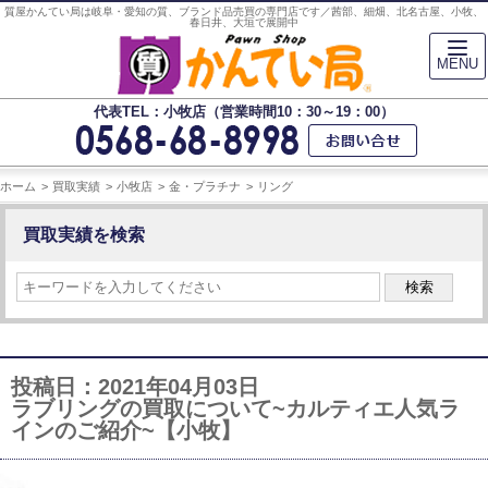
質屋かんてい局は岐阜・愛知の質、ブランド品売買の専門店です／茜部、細畑、北名古屋、小牧、
春日井、大垣で展開中
MENU
代表TEL：小牧店（営業時間10：30～19：00）
ホーム
買取実績
小牧店
金・プラチナ
リング
買取実績を検索
検索
投稿日：2021年04月03日
ラブリングの買取について~カルティエ人気ラ
インのご紹介~【小牧】