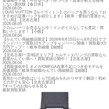
金価格が下落！今売るべき？待つべき？質屋が教える後悔
しない選択肢【春日井】
2026.08.05
LOUIS VUITTON【ルイヴィトン】のバッグを買うなら？お
すすめの定番バッグを紹介します♪【岐阜・愛知の質屋かん
てい局】【北名古屋】
2026.08.05
クロムハーツを売るなら今！インボイスなしでも査定・買
取いたします！【小牧】
2026.08.04
【かんてい局細畑店限定】2026年8月15日から8月23日でブ
ランドバッグ買取10％アップキャンペーン開催！買取最大5
万円アップ！！岐阜市細畑【細畑】
2026.08.04
【北名古屋/一宮/稲沢エリア】カルティエ/リングの買取なら
質屋かんてい局へ！買取実績公開中！【北名古屋】
2026.08.04
【買取強化中】オメガ/OMEGA在庫不足につき全モデルを
高価買取！岐阜市細畑/かんてい局細畑店【細畑】
2026.08.03
質預かりの利息はいくら?仕組みをわかりやすく解説！初め
ての方でも安心【北名古屋店】
?すべてのお知らせを見る
最新買取実績