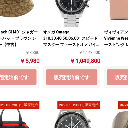
ach CH401 ジャガー
オメガ Omega
ヴィヴィアン
トハット ブラウン シ
310.30.40.50.06.001 スピード
Vivienne 
ー【中古】
マスター ファーストオメガイン
ース ピンク 
スペース クロノグラフ ブラッ
￥8,380
￥1,148,000
ク 手巻き ステンレス メンズ 腕
￥5,980
￥1,049,800
時計 【中古】
売開始前です
販売開始前です
販売
販売開始
販売開始
026-08-10 19:00より
2026-08-10 19:00より
2026-