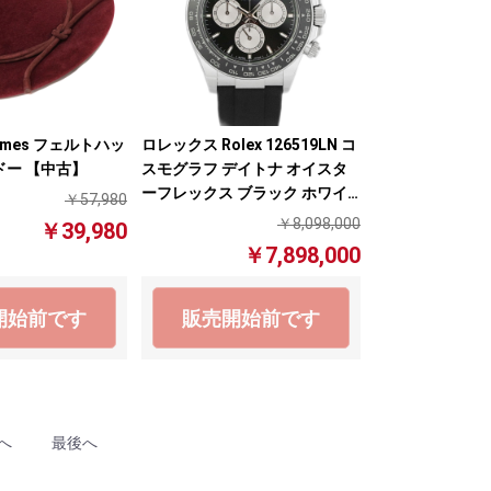
rmes フェルトハッ
ロレックス Rolex 126519LN コ
ドー 【中古】
スモグラフ デイトナ オイスタ
ーフレックス ブラック ホワイ
￥57,980
トゴールド ラバー 自動巻き オ
￥8,098,000
￥39,980
ートマチック メンズ 腕時計
￥7,898,000
【中古】
開始前です
販売開始前です
へ
最後へ