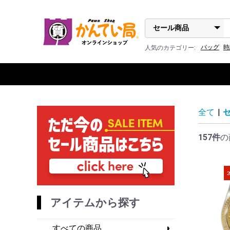
バッグ
時
人気のカテゴリー:
全て
|
157件
の
2
アイテムから探す
すべての商品