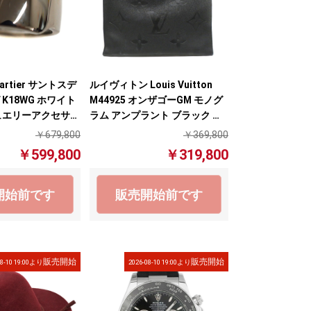
rtier サントスデ
ルイヴィトン Louis Vuitton
K18WG ホワイト
M44925 オンザゴーGM モノグ
ュエリーアクセサリ
ラム アンプラント ブラック ト
ートバッグ 【中古】
￥679,800
￥369,800
￥599,800
￥319,800
開始前です
販売開始前です
販売開始
販売開始
08-10 19:00より
2026-08-10 19:00より