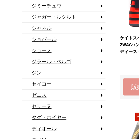
ジミーチュウ
ジャガー・ルクルト
シャネル
ケイトスペー
ショパール
2WAYハ
ショーメ
ディース
ッグ 【
ジラール・ペルゴ
ジン
セイコー
販
ゼニス
セリーヌ
タグ・ホイヤー
2
ディオール