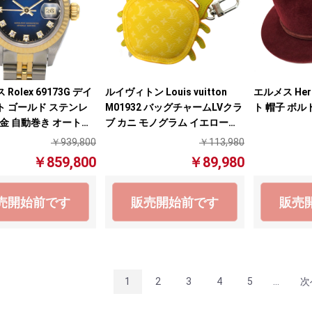
Rolex 69173G デイ
ルイヴィトン Louis vuitton
エルメス He
ト ゴールド ステンレ
M01932 バッグチャームLVクラ
ト 帽子 ボル
18金 自動巻き オートマ
ブ カニ モノグラム イエロー
レディース 腕時計【中
【中古】
￥939,800
￥113,980
￥859,800
￥89,980
売開始前です
販売開始前です
販売
1
2
3
4
5
...
次