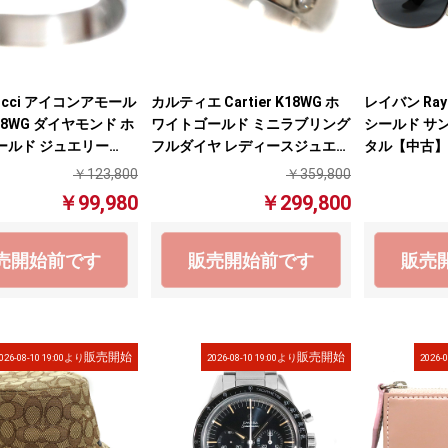
ucci アイコンアモール
カルティエ Cartier K18WG ホ
レイバン Ray-
18WG ダイヤモンド ホ
ワイトゴールド ミニラブリング
シールド サン
ールド ジュエリー
フルダイヤ レディースジュエリ
タル【中古】
ーアクセサリー 【中古】
￥123,800
￥359,800
￥99,980
￥299,800
売開始前です
販売開始前です
販売
販売開始
販売開始
026-08-10 19:00より
2026-08-10 19:00より
2026-