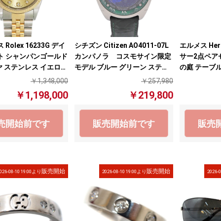
Rolex 16233G デイ
シチズン Citizen AO4011-07L
エルメス He
ト シャンパンゴールド
カンパノラ コスモサイン限定
サー2点ペア
ヤ ステンレス イエロー
モデル ブルー グリーン ステン
の庭 テーブ
 自動巻き オートマチ
レス メンズ 腕時計【中古】
マルチカラー
￥1,348,000
￥257,980
ズ 腕時計 【中古】
￥1,198,000
￥219,800
売開始前です
販売開始前です
販売
販売開始
販売開始
026-08-10 19:00より
2026-08-10 19:00より
2026-