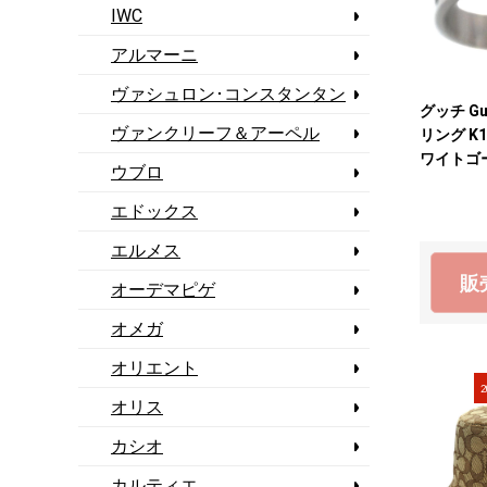
IWC
アルマーニ
ヴァシュロン･コンスタンタン
グッチ G
ヴァンクリーフ＆アーペル
リング K
ワイトゴ
ウブロ
【中古】
エドックス
エルメス
販
オーデマピゲ
オメガ
オリエント
2
オリス
カシオ
カルティエ