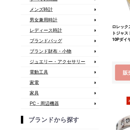
メンズ時計
男女兼用時計
ロレックス 
レディース時計
トジャス
10Pダイ
ブランドバッグ
ゴールド
ブランド財布・小物
ック メン
ジュエリー・アクセサリー
電動工具
販
家電
家具
2
PC・周辺機器
ブランドから探す