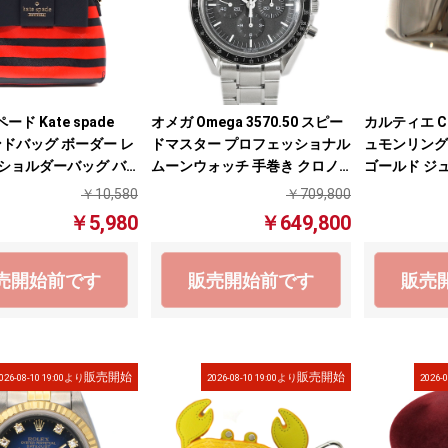
ド Kate spade
オメガ Omega 3570.50 スピー
カルティエ Ca
ンドバッグ ボーダー レ
ドマスター プロフェッショナル
ュモンリング 
 ショルダーバッグ バ
ムーンウォッチ 手巻き クロノ
ゴールド ジ
中古】
グラフ ブラック ステンレス メ
ー 【中古】
￥10,580
￥709,800
ンズ 腕時計【中古】
￥5,980
￥649,800
売開始前です
販売開始前です
販売
販売開始
販売開始
026-08-10 19:00より
2026-08-10 19:00より
2026-