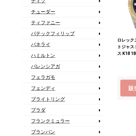
ティソ
チューダー
ティファニー
パテックフィリップ
ロレックス 
パネライ
トジャス
ス K18 
ハミルトン
チック 
バレンシアガ
古】
フェラガモ
フェンディ
販
ブライトリング
プラダ
フランクミュラー
ブランパン