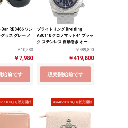
Ban RB3466 ワン
ブライトリング Breitling
グラス グレー メ
AB0110 クロノマット44 ブラッ
ク ステンレス 自動巻き オート
マチック メンズ 腕時計【中
￥10,580
￥489,800
古】
￥7,980
￥419,800
開始前です
販売開始前です
販売開始
販売開始
08-10 19:00より
2026-08-10 19:00より