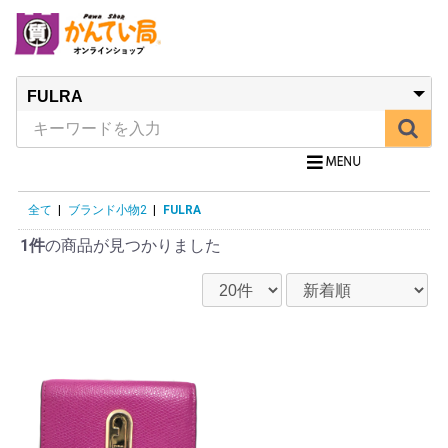
全て
|
ブランド小物2
|
FULRA
1件
の商品が見つかりました