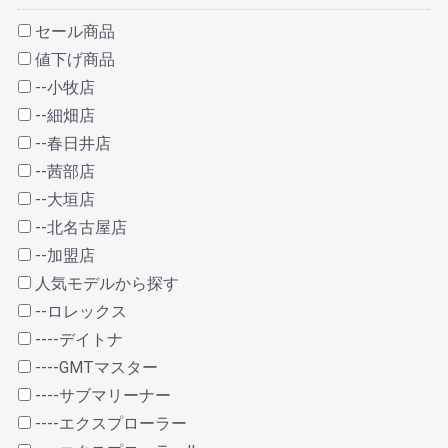
セール商品
値下げ商品
--小牧店
--細畑店
--春日井店
--茜部店
--大垣店
--北名古屋店
--加盟店
人気モデルから探す
--ロレックス
----デイトナ
----GMTマスター
----サブマリーナー
----エクスプローラー