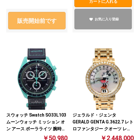
カートに入れる
お気に入り登録
販売開始前です
スウォッチ Swatch SO33L103
ジェラルド・ジェンタ
ムーンウォッチ ミッション オ
GERALD GENTA G.3622.7 レト
ン アース ポーラライツ 腕時計
ロファンタジー クオーツ レデ
ブラック×ターコイズ メンズ
ィース ホワイトシェル文字盤
￥50,980
￥2,448,000