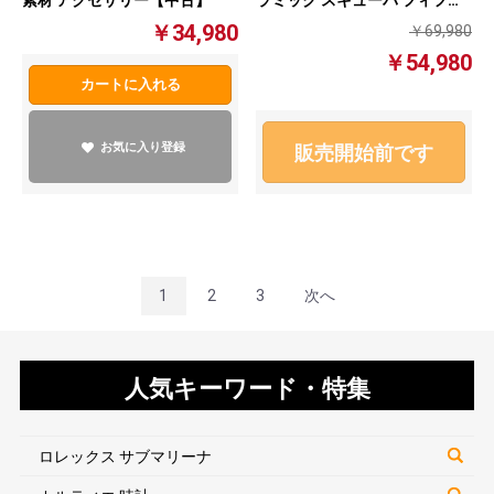
素材 アクセサリー【中古】
ラミック スキューバ フィフテ
ィ ファゾムス ブルーラグーン
￥34,980
￥69,980
メンズ 自動巻き 腕時計 ブルー
￥54,980
文字盤【中古】
カートに入れる
お気に入り登録
販売開始前です
1
2
3
次へ
人気キーワード・特集
ロレックス サブマリーナ