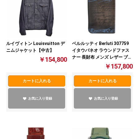
ルイヴィトン Louisvuitton デ
ベルルッティ Berluti 307759
ニムジャケット【中古】
イタウバネオ ラウンドファス
ナー 長財布 メンズ レザー ブラ
￥154,800
ック系×ブルー【中古】
￥157,800
カートに入れる
カートに入れる
お気に入り登録
お気に入り登録