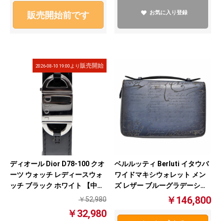
お気に入り登録
販売開始前です
販売開始
2026-08-10 19:00より
ディオール Dior D78-100 クオ
ベルルッティ Berluti イタウバ
ーツ ウォッチ レディースウォ
ワイドマキシウォレット メン
ッチ ブラック ホワイト 【中
ズ レザー ブルーグラデーショ
古】
ン 長財布【中古】
￥146,800
￥52,980
￥32,980