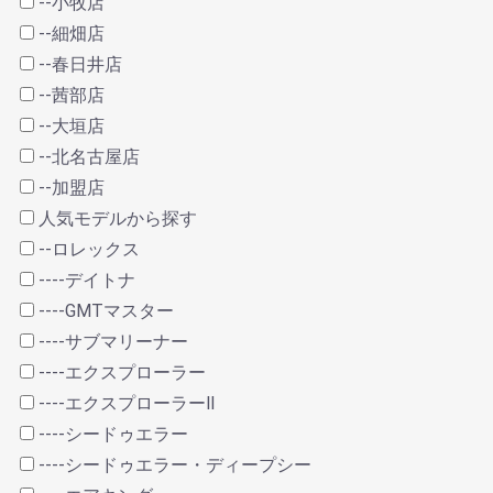
--小牧店
--細畑店
--春日井店
--茜部店
--大垣店
--北名古屋店
--加盟店
人気モデルから探す
--ロレックス
----デイトナ
----GMTマスター
----サブマリーナー
----エクスプローラー
----エクスプローラーⅡ
----シードゥエラー
----シードゥエラー・ディープシー