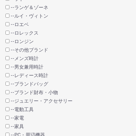
--ランゲ＆ゾーネ
--ルイ・ヴィトン
--ロエベ
--ロレックス
--ロンジン
--その他ブランド
--メンズ時計
--男女兼用時計
--レディース時計
--ブランドバッグ
--ブランド財布・小物
--ジュエリー・アクセサリー
--電動工具
--家電
--家具
--PC・周辺機器