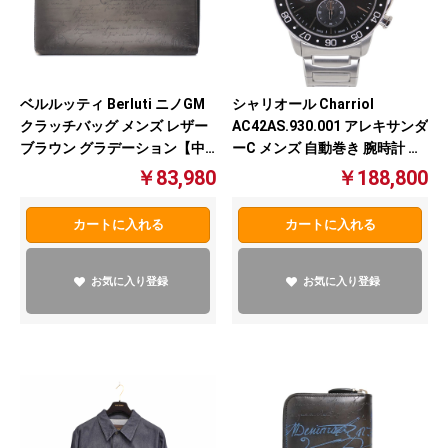
ベルルッティ Berluti ニノGM
シャリオール Charriol
クラッチバッグ メンズ レザー
AC42AS.930.001 アレキサンダ
ブラウン グラデーション【中
ーC メンズ 自動巻き 腕時計 ブ
古】
ラック【中古】
￥83,980
￥188,800
カートに入れる
カートに入れる
お気に入り登録
お気に入り登録