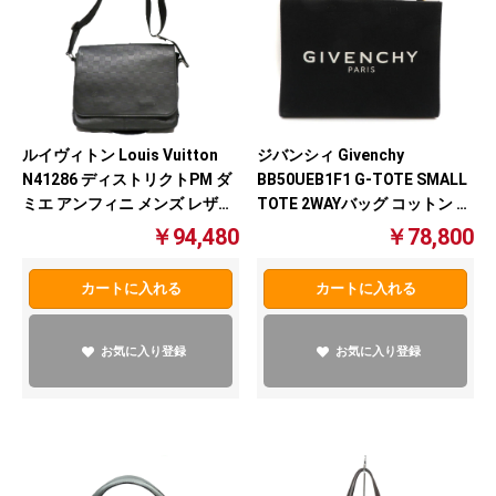
ジバンシィ Givenchy
ルイヴィトン Louis Vuitton
BB50UEB1F1 G-TOTE SMALL
N41286 ディストリクトPM ダ
TOTE 2WAYバッグ コットン ブ
ミエ アンフィニ メンズ レザー
ラック 【中古】
PVC ブラック 【中古】
￥78,800
￥94,480
カートに入れる
カートに入れる
お気に入り登録
お気に入り登録