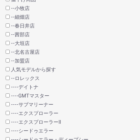
--小牧店
--細畑店
--春日井店
--茜部店
--大垣店
--北名古屋店
--加盟店
人気モデルから探す
--ロレックス
----デイトナ
----GMTマスター
----サブマリーナー
----エクスプローラー
----エクスプローラーⅡ
----シードゥエラー
----シードゥエラー・ディープシー