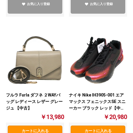
お気に入り登録
お気に入り登録
フルラ Furla ダフネ ２WAYバ
ナイキ Nike IH3905-001 エア
ッグ レディース レザー グレー
マックス フェニックスSE スニ
ジュ 【中古】
ーカー ブラック レッド【中
古】
￥13,980
￥20,980
カートに入れる
カートに入れる