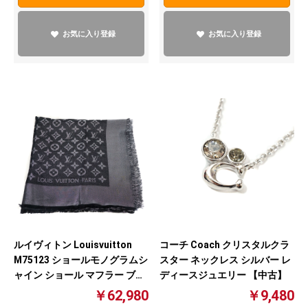
お気に入り登録
お気に入り登録
ルイヴィトン Louisvuitton
コーチ Coach クリスタルクラ
M75123 ショールモノグラムシ
スター ネックレス シルバー レ
ャイン ショール マフラー ブラ
ディースジュエリー 【中古】
ック シルバー 【中古】
￥62,980
￥9,480