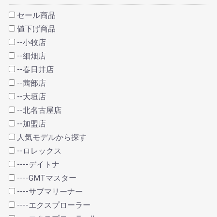
セール商品
値下げ商品
--小牧店
--細畑店
--春日井店
--茜部店
--大垣店
--北名古屋店
--加盟店
人気モデルから探す
--ロレックス
----デイトナ
----GMTマスター
----サブマリーナー
----エクスプローラー