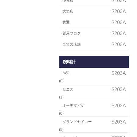
小牧店
大垣店
共通
質屋ブログ
全ての店舗
腕時計
IWC
(0)
ゼニス
(1)
オーデマピゲ
(0)
グランドセイコー
(5)