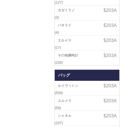
(127)
ガガミラノ
(3)
パネライ
(4)
エルメス
(17)
その他腕時計
(150)
バッグ
ルイヴィトン
(550)
エルメス
(59)
シャネル
(107)