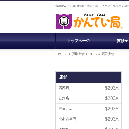
質屋かんてい局は岐阜・愛知の質、ブランド品売買の専
トップページ
質預か
ホーム
買取実績
コーチの買取実績
店舗
茜部店
細畑店
春日井店
北名古屋店