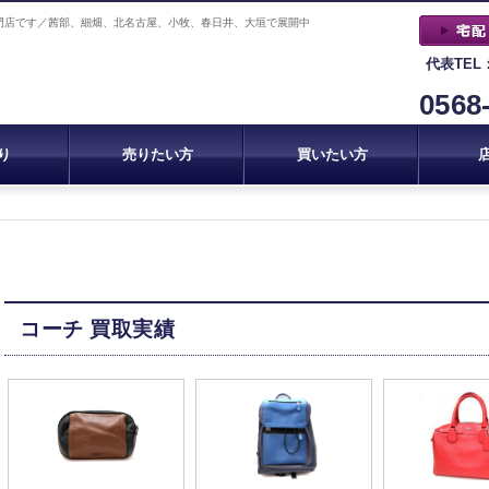
門店です／茜部、細畑、北名古屋、小牧、春日井、大垣で展開中
代表TEL
0568
り
売りたい方
買いたい方
コーチ 買取実績