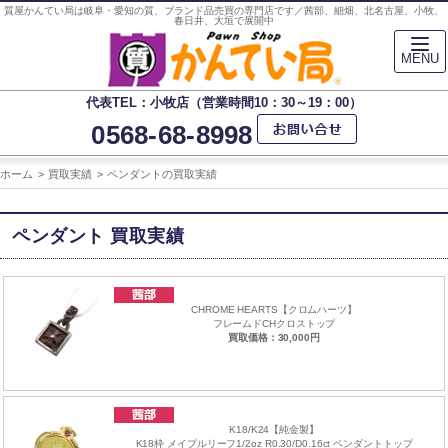
質屋かんてい局は岐阜・愛知の質、ブランド品売買の専門店です／茜部、細畑、北名古屋、小牧、
春日井、大垣で展開中
MENU
代表TEL：小牧店（営業時間10：30～19：00）
0568-68-8998
ホーム
買取実績
ペンダントの買取実績
ペンダント 買取実績
CHROME HEARTS【クロムハーツ】
フレームドCHクロストップ
買取価格：30,000円
K18/K24【純金製】
K18枠 メイプルリーフ1/2oz R0.30/D0.16ct ペンダントトップ