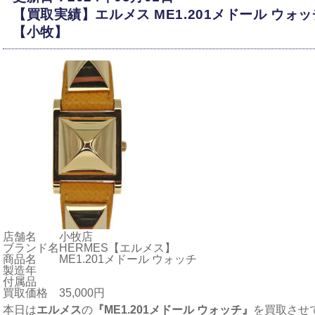
【買取実績】エルメス ME1.201メドール ウ
【小牧】
店舗名
小牧店
ブランド名
HERMES【エルメス】
商品名
ME1.201メドール ウォッチ
製造年
付属品
買取価格
35,000円
本日は
エルメス
の
『ME1.201メドール ウォッチ』
を買取させ