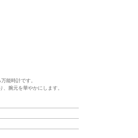
る万能時計です。
り、腕元を華やかにします。
。