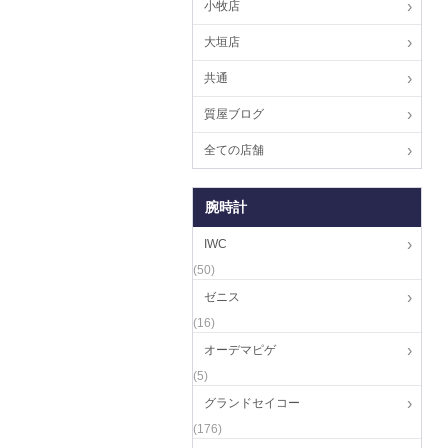
小牧店
大垣店
共通
質屋ブログ
全ての店舗
腕時計
IWC
(50)
ゼニス
(16)
オーデマピゲ
(5)
グランドセイコー
(176)