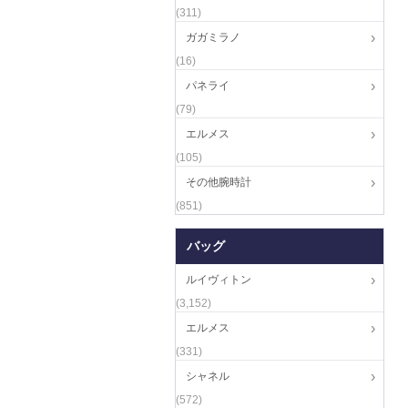
(311)
ガガミラノ
(16)
パネライ
(79)
エルメス
(105)
その他腕時計
(851)
バッグ
ルイヴィトン
(3,152)
エルメス
(331)
シャネル
(572)