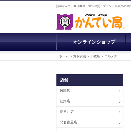
質屋かんてい局は岐阜・愛知の質、ブランド品売買の専
オンラインショップ
ホーム
買取実績
小牧店
エルメス
店舗
茜部店
細畑店
春日井店
北名古屋店