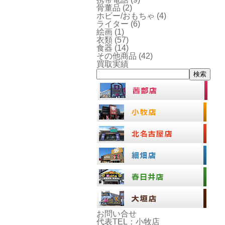
骨董品
(2)
ホビー/おもちゃ
(4)
ライター
(6)
絵画
(1)
衣類
(57)
食器
(14)
その他商品
(42)
買取実績
検索
お問い合せ
代表TEL：小牧店