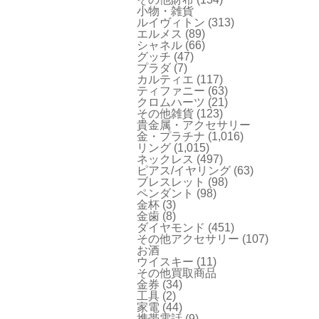
小物・雑貨
ルイヴィトン
(313)
エルメス
(89)
シャネル
(66)
グッチ
(47)
プラダ
(7)
カルティエ
(117)
ティファニー
(63)
クロムハーツ
(21)
その他雑貨
(123)
貴金属・アクセサリー
金・プラチナ
(1,016)
リング
(1,015)
ネックレス
(497)
ピアス/イヤリング
(63)
ブレスレット
(98)
ペンダント
(98)
金杯
(3)
金歯
(8)
ダイヤモンド
(451)
その他アクセサリー
(107)
お酒
ウイスキー
(11)
その他買取商品
金券
(34)
工具
(2)
家電
(44)
携帯電話
(9)