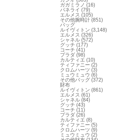
ガガミラノ
(16)
パネライ
(79)
エルメス
(105)
その他腕時計
(851)
バッグ
ルイヴィトン
(3,148)
エルメス
(326)
シャネル
(572)
グッチ
(177)
コーチ
(41)
プラダ
(98)
カルティエ
(10)
ティファニー
(2)
クロムハーツ
(3)
ミュウミュウ
(6)
その他バッグ
(372)
財布
ルイヴィトン
(861)
エルメス
(61)
シャネル
(84)
グッチ
(43)
コーチ
(11)
プラダ
(26)
カルティエ
(8)
ティファニー
(5)
クロムハーツ
(9)
ミュウミュウ
(2)
その他財布
(134)