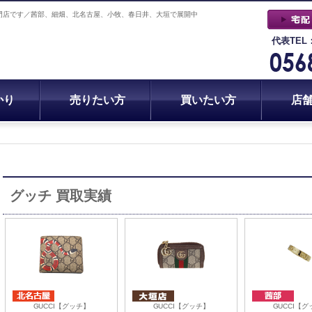
門店です／茜部、細畑、北名古屋、小牧、春日井、大垣で展開中
代表TEL
かり
売りたい方
買いたい方
店
グッチ 買取実績
GUCCI【グッチ】
GUCCI【グッチ】
GUCCI【