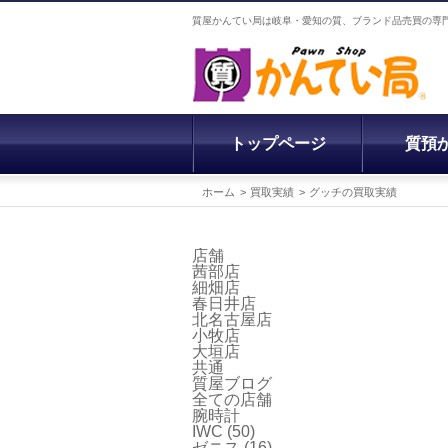
質屋かんてい局は岐阜・愛知の質、ブランド品売買の専
トップページ
質預
ホーム
買取実績
グッチの買取実績
店舗
茜部店
細畑店
春日井店
北名古屋店
小牧店
大垣店
共通
質屋ブログ
全ての店舗
腕時計
IWC
(50)
ゼニス
(16)