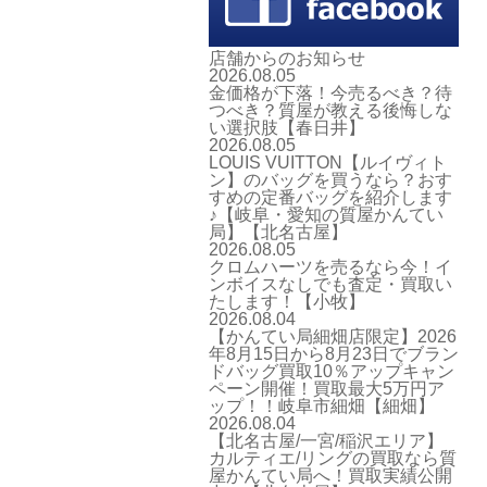
店舗からのお知らせ
2026.08.05
金価格が下落！今売るべき？待
つべき？質屋が教える後悔しな
い選択肢【春日井】
2026.08.05
LOUIS VUITTON【ルイヴィト
ン】のバッグを買うなら？おす
すめの定番バッグを紹介します
♪【岐阜・愛知の質屋かんてい
局】【北名古屋】
2026.08.05
クロムハーツを売るなら今！イ
ンボイスなしでも査定・買取い
たします！【小牧】
2026.08.04
【かんてい局細畑店限定】2026
年8月15日から8月23日でブラン
ドバッグ買取10％アップキャン
ペーン開催！買取最大5万円ア
ップ！！岐阜市細畑【細畑】
2026.08.04
【北名古屋/一宮/稲沢エリア】
カルティエ/リングの買取なら質
屋かんてい局へ！買取実績公開