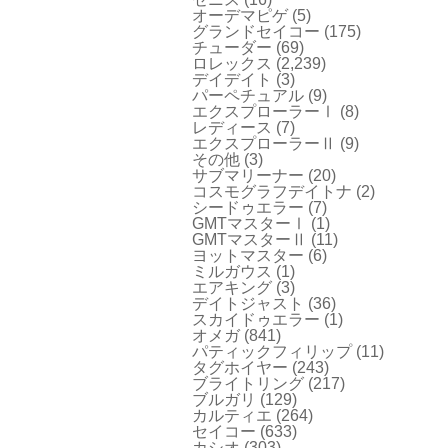
オーデマピゲ
(5)
グランドセイコー
(175)
チューダー
(69)
ロレックス
(2,239)
デイデイト
(3)
パーペチュアル
(9)
エクスプローラーⅠ
(8)
レディース
(7)
エクスプローラーⅡ
(9)
その他
(3)
サブマリーナー
(20)
コスモグラフデイトナ
(2)
シードゥエラー
(7)
GMTマスターⅠ
(1)
GMTマスターⅡ
(11)
ヨットマスター
(6)
ミルガウス
(1)
エアキング
(3)
デイトジャスト
(36)
スカイドゥエラー
(1)
オメガ
(841)
パティックフィリップ
(11)
タグホイヤー
(243)
ブライトリング
(217)
ブルガリ
(129)
カルティエ
(264)
セイコー
(633)
カシオ
(303)