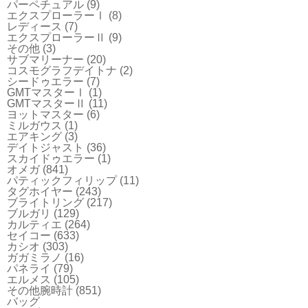
パーペチュアル
(9)
エクスプローラーⅠ
(8)
レディース
(7)
エクスプローラーⅡ
(9)
その他
(3)
サブマリーナー
(20)
コスモグラフデイトナ
(2)
シードゥエラー
(7)
GMTマスターⅠ
(1)
GMTマスターⅡ
(11)
ヨットマスター
(6)
ミルガウス
(1)
エアキング
(3)
デイトジャスト
(36)
スカイドゥエラー
(1)
オメガ
(841)
パティックフィリップ
(11)
タグホイヤー
(243)
ブライトリング
(217)
ブルガリ
(129)
カルティエ
(264)
セイコー
(633)
カシオ
(303)
ガガミラノ
(16)
パネライ
(79)
エルメス
(105)
その他腕時計
(851)
バッグ