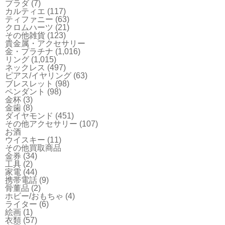
プラダ
(7)
カルティエ
(117)
ティファニー
(63)
クロムハーツ
(21)
その他雑貨
(123)
貴金属・アクセサリー
金・プラチナ
(1,016)
リング
(1,015)
ネックレス
(497)
ピアス/イヤリング
(63)
ブレスレット
(98)
ペンダント
(98)
金杯
(3)
金歯
(8)
ダイヤモンド
(451)
その他アクセサリー
(107)
お酒
ウイスキー
(11)
その他買取商品
金券
(34)
工具
(2)
家電
(44)
携帯電話
(9)
骨董品
(2)
ホビー/おもちゃ
(4)
ライター
(6)
絵画
(1)
衣類
(57)