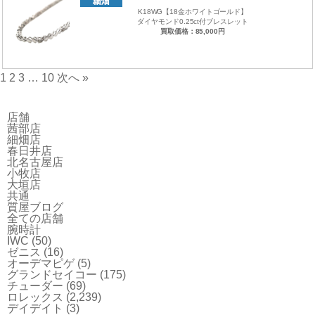
K18WG【18金ホワイトゴールド】
ダイヤモンド0.25ct付ブレスレット
買取価格：85,000円
1
2
3
…
10
次へ »
店舗
茜部店
細畑店
春日井店
北名古屋店
小牧店
大垣店
共通
質屋ブログ
全ての店舗
腕時計
IWC
(50)
ゼニス
(16)
オーデマピゲ
(5)
グランドセイコー
(175)
チューダー
(69)
ロレックス
(2,239)
デイデイト
(3)