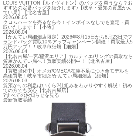
LOUIS VUITTON【ルイヴィトン】のバッグを買うなら？お
すすめの定番バッグを紹介します♪【岐阜・愛知の質屋かん
てい局】【北名古屋】
2026.08.05
クロムハーツを売るなら今！インボイスなしでも査定・買
取いたします！【小牧】
2026.08.04
【かんてい局細畑店限定】2026年8月15日から8月23日でブ
ランドバッグ買取10％アップキャンペーン開催！買取最大5
万円アップ！！岐阜市細畑【細畑】
2026.08.04
【北名古屋/一宮/稲沢エリア】カルティエ/リングの買取なら
質屋かんてい局へ！買取実績公開中！【北名古屋】
2026.08.04
【買取強化中】オメガ/OMEGA在庫不足につき全モデルを
高価買取！岐阜市細畑/かんてい局細畑店【細畑】
2026.08.03
質預かりの利息はいくら?仕組みをわかりやすく解説！初め
ての方でも安心【北名古屋店】
?すべてのお知らせを見る
最新買取実績