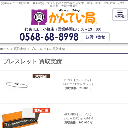
質屋かんてい局は岐阜・愛知の質、ブランド品売買の専門店です／茜部、細畑、北名古屋、小牧、
春日井、大垣で展開中
MENU
代表TEL：小牧店（営業時間10：30～19：00）
ホーム
買取実績
ブレスレットの買取実績
ブレスレット 買取実績
FENDI【フェンディ】
7AJ871/FFブレスレット
買取価格：28,000円
HERMES【エルメス】
シェーヌダンクルTGM
買取価格：300,000円