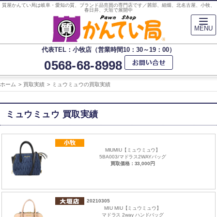
質屋かんてい局は岐阜・愛知の質、ブランド品売買の専門店です／茜部、細畑、北名古屋、小牧、
春日井、大垣で展開中
MENU
代表TEL：小牧店（営業時間10：30～19：00）
0568-68-8998
ホーム
買取実績
ミュウミュウの買取実績
ミュウミュウ 買取実績
MIUMIU【ミュウミュウ】
5BA003/マドラス2WAYバッグ
買取価格：33,000円
20210305
MIU MIU【ミュウミュウ】
マドラス 2way ハンドバッグ