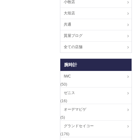
小牧店
大垣店
共通
質屋ブログ
全ての店舗
腕時計
IWC
(50)
ゼニス
(16)
オーデマピゲ
(5)
グランドセイコー
(176)