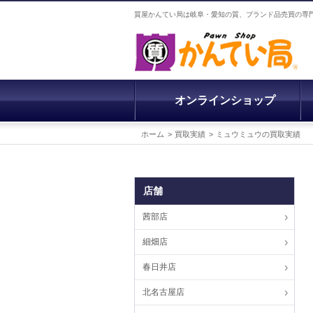
質屋かんてい局は岐阜・愛知の質、ブランド品売買の専
オンラインショップ
ホーム
買取実績
ミュウミュウの買取実績
店舗
茜部店
細畑店
春日井店
北名古屋店