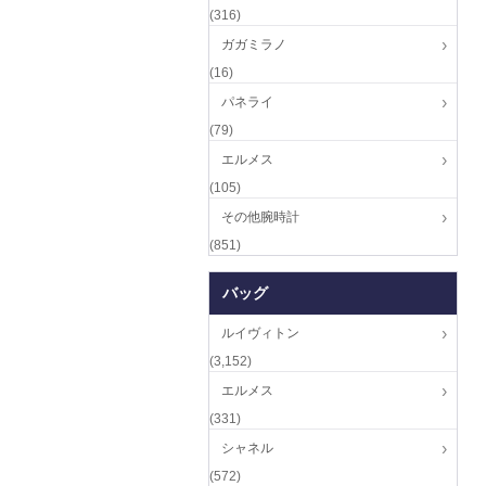
(316)
ガガミラノ
(16)
パネライ
(79)
エルメス
(105)
その他腕時計
(851)
バッグ
ルイヴィトン
(3,152)
エルメス
(331)
シャネル
(572)