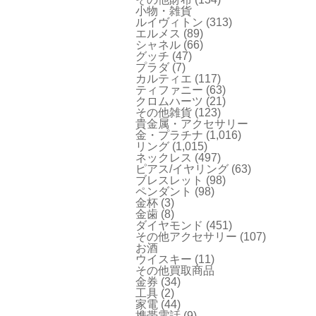
小物・雑貨
ルイヴィトン
(313)
エルメス
(89)
シャネル
(66)
グッチ
(47)
プラダ
(7)
カルティエ
(117)
ティファニー
(63)
クロムハーツ
(21)
その他雑貨
(123)
貴金属・アクセサリー
金・プラチナ
(1,016)
リング
(1,015)
ネックレス
(497)
ピアス/イヤリング
(63)
ブレスレット
(98)
ペンダント
(98)
金杯
(3)
金歯
(8)
ダイヤモンド
(451)
その他アクセサリー
(107)
お酒
ウイスキー
(11)
その他買取商品
金券
(34)
工具
(2)
家電
(44)
携帯電話
(9)