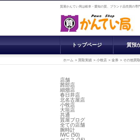
質屋かんてい局は岐阜・愛知の質、ブランド品売買の専
トップページ
質預
ホーム
買取実績
小牧店
金券
その他買
店舗
茜部店
細畑店
春日井店
北名古屋店
小牧店
大垣店
共通
質屋ブログ
全ての店舗
腕時計
IWC
(50)
ゼニス
(16)