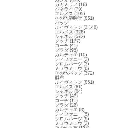
ガガミラノ
(16)
パネライ
(79)
エルメス
(105)
その他腕時計
(851)
バッグ
ルイヴィトン
(3,148)
エルメス
(326)
シャネル
(572)
グッチ
(177)
コーチ
(41)
プラダ
(98)
カルティエ
(10)
ティファニー
(2)
クロムハーツ
(3)
ミュウミュウ
(6)
その他バッグ
(372)
財布
ルイヴィトン
(861)
エルメス
(61)
シャネル
(84)
グッチ
(43)
コーチ
(11)
プラダ
(26)
カルティエ
(8)
ティファニー
(5)
クロムハーツ
(9)
ミュウミュウ
(2)
その他財布
(134)