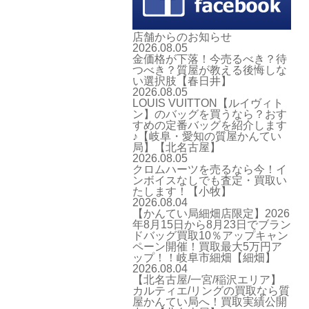
店舗からのお知らせ
2026.08.05
金価格が下落！今売るべき？待
つべき？質屋が教える後悔しな
い選択肢【春日井】
2026.08.05
LOUIS VUITTON【ルイヴィト
ン】のバッグを買うなら？おす
すめの定番バッグを紹介します
♪【岐阜・愛知の質屋かんてい
局】【北名古屋】
2026.08.05
クロムハーツを売るなら今！イ
ンボイスなしでも査定・買取い
たします！【小牧】
2026.08.04
【かんてい局細畑店限定】2026
年8月15日から8月23日でブラン
ドバッグ買取10％アップキャン
ペーン開催！買取最大5万円ア
ップ！！岐阜市細畑【細畑】
2026.08.04
【北名古屋/一宮/稲沢エリア】
カルティエ/リングの買取なら質
屋かんてい局へ！買取実績公開