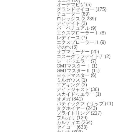
オーデマピゲ
(5)
グランドセイコー
(175)
チューダー
(69)
ロレックス
(2,239)
デイデイト
(3)
パーペチュアル
(9)
エクスプローラーⅠ
(8)
レディース
(7)
エクスプローラーⅡ
(9)
その他
(3)
サブマリーナー
(20)
コスモグラフデイトナ
(2)
シードゥエラー
(7)
GMTマスターⅠ
(1)
GMTマスターⅡ
(11)
ヨットマスター
(6)
ミルガウス
(1)
エアキング
(3)
デイトジャスト
(36)
スカイドゥエラー
(1)
オメガ
(841)
パティックフィリップ
(11)
タグホイヤー
(243)
ブライトリング
(217)
ブルガリ
(129)
カルティエ
(264)
セイコー
(633)
カシオ
(303)