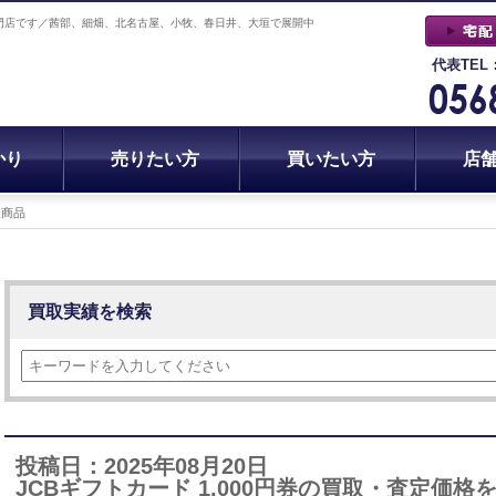
門店です／茜部、細畑、北名古屋、小牧、春日井、大垣で展開中
代表TEL
かり
売りたい方
買いたい方
店
取商品
買取実績を検索
投稿日：2025年08月20日
JCBギフトカード 1,000円券の買取・査定価格