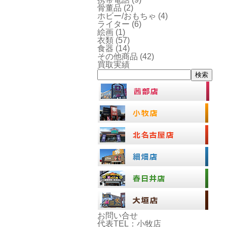
骨董品
(2)
ホビー/おもちゃ
(4)
ライター
(6)
絵画
(1)
衣類
(57)
食器
(14)
その他商品
(42)
買取実績
検索
お問い合せ
代表TEL：小牧店