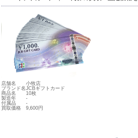
店舗名
小牧店
ブランド名
JCBギフトカード
商品名
10枚
製造年
-
付属品
-
買取価格
9,600円