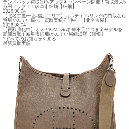
ランドバッグ買取10％アップキャンペーン開催！買取最大5
万円アップ！！岐阜市細畑【細畑】
2026.08.04
【北名古屋/一宮/稲沢エリア】カルティエ/リングの買取なら
質屋かんてい局へ！買取実績公開中！【北名古屋】
2026.08.04
【買取強化中】オメガ/OMEGA在庫不足につき全モデルを
高価買取！岐阜市細畑/かんてい局細畑店【細畑】
?すべてのお知らせを見る
最新買取実績