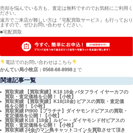
売却を悩んでいる方も、査定は無料ですのでお気軽にご利用く
ださい。
遠方でご来店が難しい方は『宅配買取サービス』も行っており
ますので、ぜひお問い合わせください。
■宅配買取
電話でのお問い合わせはこちら
かんてい局小牧店：0568-68-8998
まで
関連記事一覧
買取実績
【買取実績】K18 18金 バタフライ イヤーカフの
買取・査定価格を公開！【小牧】
買取実績
【買取実績】K18(18金) ピアスの買取・査定価
格を公開！【小牧】
買取実績
Pt900【プラチナ】ダイヤモンドピアスの買取・
査定価格を公開！【小牧】
買取実績
K18【18金】ルビー・ダイヤモンド付ピアスの
買取・査定価格を公開！【小牧】
買取実績
24金のマン島キャットコインを買取させて頂き