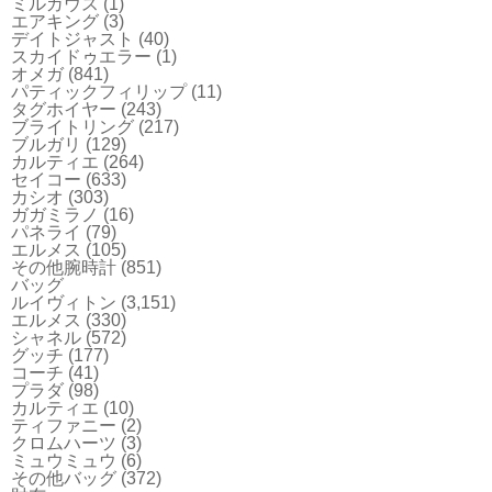
ミルガウス
(1)
エアキング
(3)
デイトジャスト
(40)
スカイドゥエラー
(1)
オメガ
(841)
パティックフィリップ
(11)
タグホイヤー
(243)
ブライトリング
(217)
ブルガリ
(129)
カルティエ
(264)
セイコー
(633)
カシオ
(303)
ガガミラノ
(16)
パネライ
(79)
エルメス
(105)
その他腕時計
(851)
バッグ
ルイヴィトン
(3,151)
エルメス
(330)
シャネル
(572)
グッチ
(177)
コーチ
(41)
プラダ
(98)
カルティエ
(10)
ティファニー
(2)
クロムハーツ
(3)
ミュウミュウ
(6)
その他バッグ
(372)