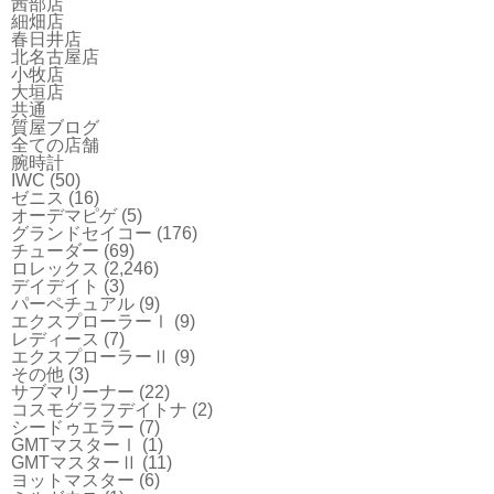
茜部店
細畑店
春日井店
北名古屋店
小牧店
大垣店
共通
質屋ブログ
全ての店舗
腕時計
IWC
(50)
ゼニス
(16)
オーデマピゲ
(5)
グランドセイコー
(176)
チューダー
(69)
ロレックス
(2,246)
デイデイト
(3)
パーペチュアル
(9)
エクスプローラーⅠ
(9)
レディース
(7)
エクスプローラーⅡ
(9)
その他
(3)
サブマリーナー
(22)
コスモグラフデイトナ
(2)
シードゥエラー
(7)
GMTマスターⅠ
(1)
GMTマスターⅡ
(11)
ヨットマスター
(6)