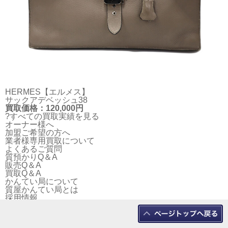
HERMES【エルメス】
サックアデベッシュ38
買取価格：120,000円
?すべての買取実績を見る
オーナー様へ
加盟ご希望の方へ
業者様専用買取について
よくあるご質問
質預かりQ＆A
販売Q＆A
買取Q＆A
かんてい局について
質屋かんてい局とは
採用情報
プライバシーポリシー