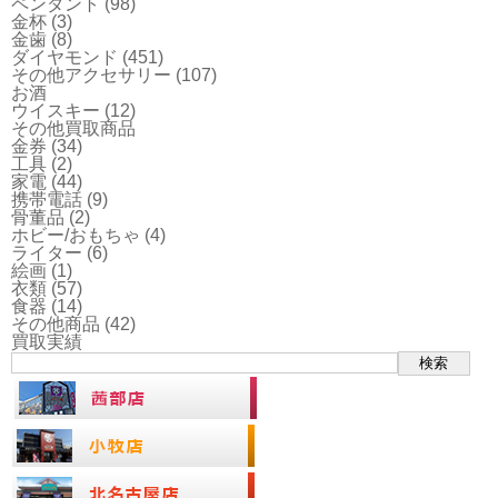
ペンダント
(98)
金杯
(3)
金歯
(8)
ダイヤモンド
(451)
その他アクセサリー
(107)
お酒
ウイスキー
(12)
その他買取商品
金券
(34)
工具
(2)
家電
(44)
携帯電話
(9)
骨董品
(2)
ホビー/おもちゃ
(4)
ライター
(6)
絵画
(1)
衣類
(57)
食器
(14)
その他商品
(42)
買取実績
検索