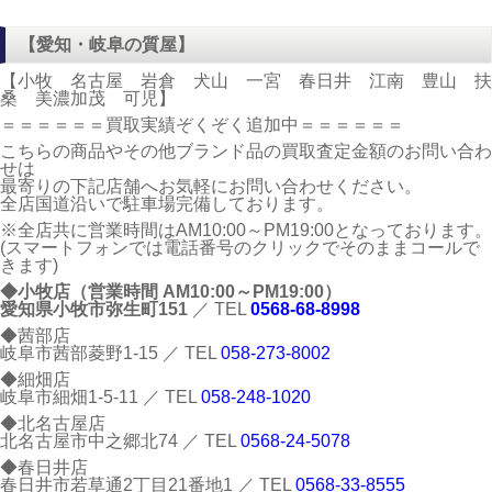
【愛知・岐阜の質屋】
【小牧 名古屋 岩倉 犬山 一宮 春日井 江南 豊山 扶
桑 美濃加茂 可児】
＝＝＝＝＝＝買取実績ぞくぞく追加中＝＝＝＝＝＝
こちらの商品やその他ブランド品の買取査定金額のお問い合わ
せは
最寄りの下記店舗へお気軽にお問い合わせください。
全店国道沿いで駐車場完備しております。
※全店共に営業時間はAM10:00～PM19:00となっております。
(スマートフォンでは電話番号のクリックでそのままコールで
きます)
◆小牧店（営業時間 AM10:00～PM19:00）
愛知県小牧市弥生町151
／ TEL
0568-68-8998
◆茜部店
岐阜市茜部菱野1-15 ／ TEL
058-273-8002
◆細畑店
岐阜市細畑1-5-11 ／ TEL
058-248-1020
◆北名古屋店
北名古屋市中之郷北74 ／ TEL
0568-24-5078
◆春日井店
春日井市若草通2丁目21番地1 ／ TEL
0568-33-8555