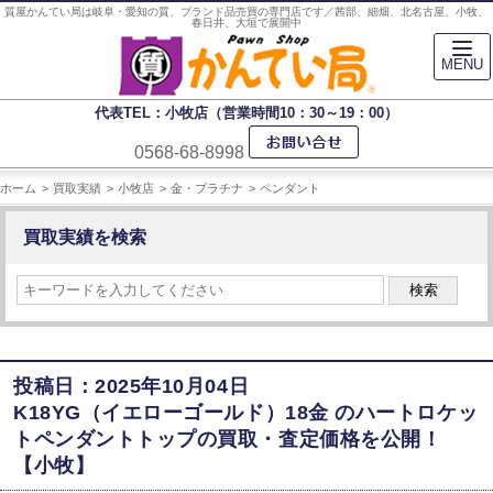
質屋かんてい局は岐阜・愛知の質、ブランド品売買の専門店です／茜部、細畑、北名古屋、小牧、
春日井、大垣で展開中
MENU
代表TEL：小牧店（営業時間10：30～19：00）
0568-68-8998
ホーム
買取実績
小牧店
金・プラチナ
ペンダント
買取実績を検索
検索
投稿日：2025年10月04日
K18YG（イエローゴールド）18金 のハートロケッ
トペンダントトップの買取・査定価格を公開！
【小牧】