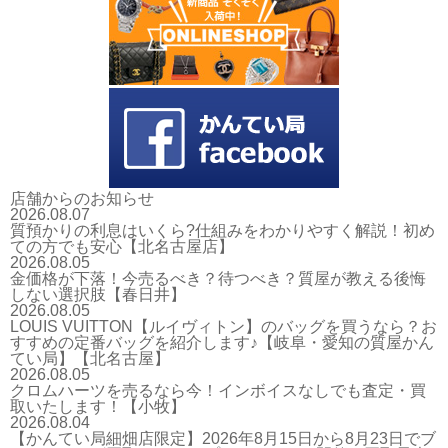
店舗からのお知らせ
2026.08.07
質預かりの利息はいくら?仕組みをわかりやすく解説！初め
ての方でも安心【北名古屋店】
2026.08.05
金価格が下落！今売るべき？待つべき？質屋が教える後悔
しない選択肢【春日井】
2026.08.05
LOUIS VUITTON【ルイヴィトン】のバッグを買うなら？お
すすめの定番バッグを紹介します♪【岐阜・愛知の質屋かん
てい局】【北名古屋】
2026.08.05
クロムハーツを売るなら今！インボイスなしでも査定・買
取いたします！【小牧】
2026.08.04
【かんてい局細畑店限定】2026年8月15日から8月23日でブ