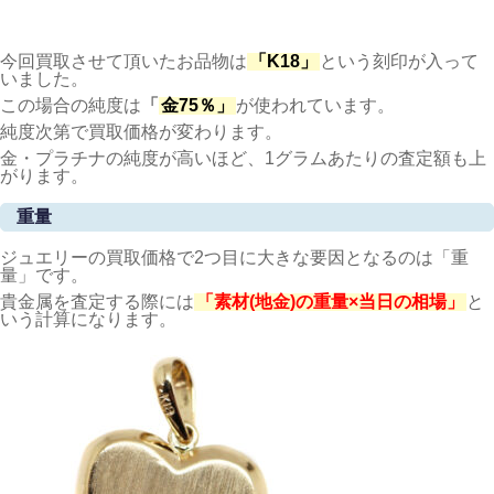
今回買取させて頂いたお品物は
「K18」
という刻印が入って
いました。
この場合の純度は
「
金75％」
が使われています。
純度次第で買取価格が変わります。
金・プラチナの純度が高いほど、1グラムあたりの査定額も上
がります。
重量
ジュエリーの買取価格で2つ目に大きな要因となるのは「重
量」です。
貴金属を査定する際には
「素材(地金)の重量×当日の相場」
と
いう計算になります。