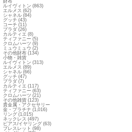
財布
ルイヴィトン
(863)
エルメス
(62)
シャネル
(84)
グッチ
(43)
コーチ
(11)
プラダ
(26)
カルティエ
(8)
ティファニー
(5)
クロムハーツ
(9)
ミュウミュウ
(2)
その他財布
(134)
小物・雑貨
ルイヴィトン
(313)
エルメス
(89)
シャネル
(66)
グッチ
(47)
プラダ
(7)
カルティエ
(117)
ティファニー
(63)
クロムハーツ
(21)
その他雑貨
(123)
貴金属・アクセサリー
金・プラチナ
(1,016)
リング
(1,015)
ネックレス
(497)
ピアス/イヤリング
(63)
ブレスレット
(98)