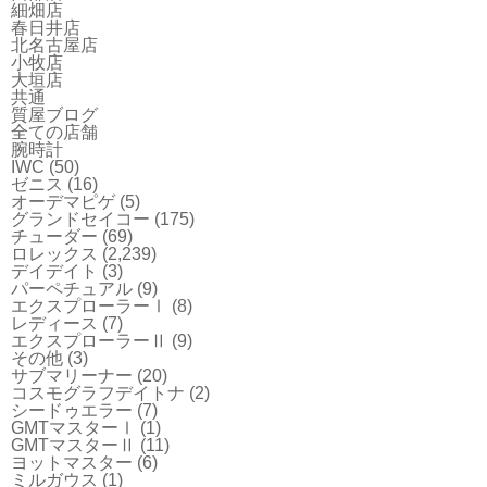
細畑店
春日井店
北名古屋店
小牧店
大垣店
共通
質屋ブログ
全ての店舗
腕時計
IWC
(50)
ゼニス
(16)
オーデマピゲ
(5)
グランドセイコー
(175)
チューダー
(69)
ロレックス
(2,239)
デイデイト
(3)
パーペチュアル
(9)
エクスプローラーⅠ
(8)
レディース
(7)
エクスプローラーⅡ
(9)
その他
(3)
サブマリーナー
(20)
コスモグラフデイトナ
(2)
シードゥエラー
(7)
GMTマスターⅠ
(1)
GMTマスターⅡ
(11)
ヨットマスター
(6)
ミルガウス
(1)