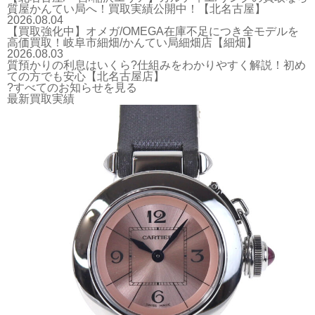
質屋かんてい局へ！買取実績公開中！【北名古屋】
2026.08.04
【買取強化中】オメガ/OMEGA在庫不足につき全モデルを
高価買取！岐阜市細畑/かんてい局細畑店【細畑】
2026.08.03
質預かりの利息はいくら?仕組みをわかりやすく解説！初め
ての方でも安心【北名古屋店】
?すべてのお知らせを見る
最新買取実績