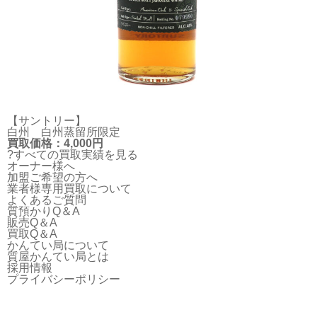
【サントリー】
白州 白州蒸留所限定
買取価格：4,000円
?すべての買取実績を見る
オーナー様へ
加盟ご希望の方へ
業者様専用買取について
よくあるご質問
質預かりQ＆A
販売Q＆A
買取Q＆A
かんてい局について
質屋かんてい局とは
採用情報
プライバシーポリシー