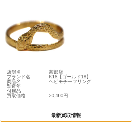
店舗名
茜部店
ブランド名
K18【ゴールド18】
商品名
ヘビモチーフリング
製造年
付属品
買取価格
30,400円
最新買取情報