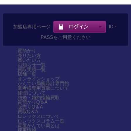
加盟店専用ページ
ID・
PASSをご用意ください
質預かり
売りたい方
買いたい方
お知らせ一覧
買取実績一覧
店舗一覧
オンラインショップ
かんてい局腕時計専門館
業者様専用買取について
修理について
結婚・婚約指輪買取
質預かりQ＆A
販売りQ＆A
買取Q＆A
ロレックスについて
ロレックスコラム一覧
質屋かんてい局とは
採用情報