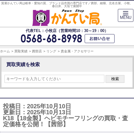
質屋かんてい局は岐阜・愛知の質、ブランド品売買の専門店です／茜部、細畑、北名古屋、小牧、
春日井、大垣で展開中
MENU
代表TEL：小牧店（営業時間10：30～19：00）
ホーム
買取実績
茜部店
リング
貴金属・アクセサリー
買取実績を検索
検索
投稿日：2025年10月10日
更新日：2025年10月13日
K18【18金製】ヘビモチーフリングの買取・査
定価格を公開！【茜部】