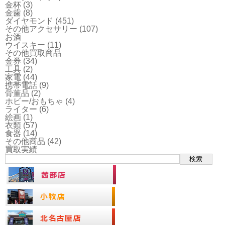
金杯
(3)
金歯
(8)
ダイヤモンド
(451)
その他アクセサリー
(107)
お酒
ウイスキー
(11)
その他買取商品
金券
(34)
工具
(2)
家電
(44)
携帯電話
(9)
骨董品
(2)
ホビー/おもちゃ
(4)
ライター
(6)
絵画
(1)
衣類
(57)
食器
(14)
その他商品
(42)
買取実績
検索