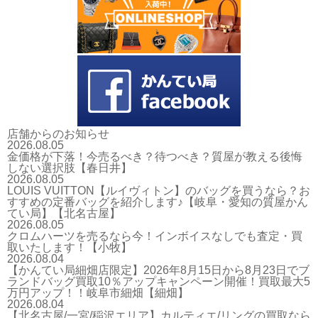
店舗からのお知らせ
2026.08.05
金価格が下落！今売るべき？待つべき？質屋が教える後悔
しない選択肢【春日井】
2026.08.05
LOUIS VUITTON【ルイヴィトン】のバッグを買うなら？お
すすめの定番バッグを紹介します♪【岐阜・愛知の質屋かん
てい局】【北名古屋】
2026.08.05
クロムハーツを売るなら今！インボイスなしでも査定・買
取いたします！【小牧】
2026.08.04
【かんてい局細畑店限定】2026年8月15日から8月23日でブ
ランドバッグ買取10％アップキャンペーン開催！買取最大5
万円アップ！！岐阜市細畑【細畑】
2026.08.04
【北名古屋/一宮/稲沢エリア】カルティエ/リングの買取なら