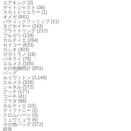
エアキング
(3)
デイトジャスト
(36)
スカイドゥエラー
(1)
オメガ
(841)
パティックフィリップ
(11)
タグホイヤー
(243)
ブライトリング
(217)
ブルガリ
(129)
カルティエ
(264)
セイコー
(633)
カシオ
(303)
ガガミラノ
(16)
パネライ
(79)
エルメス
(105)
その他腕時計
(851)
バッグ
ルイヴィトン
(3,148)
エルメス
(326)
シャネル
(572)
グッチ
(177)
コーチ
(41)
プラダ
(98)
カルティエ
(10)
ティファニー
(2)
クロムハーツ
(3)
ミュウミュウ
(6)
その他バッグ
(372)
財布