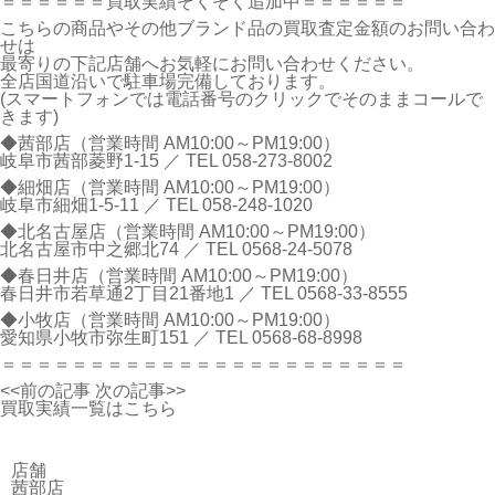
＝＝＝＝＝＝買取実績ぞくぞく追加中＝＝＝＝＝＝
こちらの商品やその他ブランド品の買取査定金額のお問い合わ
せは
最寄りの下記店舗へお気軽にお問い合わせください。
全店国道沿いで駐車場完備しております。
(スマートフォンでは電話番号のクリックでそのままコールで
きます)
◆茜部店（営業時間 AM10:00～PM19:00）
岐阜市茜部菱野1-15 ／ TEL
058-273-8002
◆細畑店（営業時間 AM10:00～PM19:00）
岐阜市細畑1-5-11 ／ TEL
058-248-1020
◆北名古屋店（営業時間 AM10:00～PM19:00）
北名古屋市中之郷北74 ／ TEL
0568-24-5078
◆春日井店（営業時間 AM10:00～PM19:00）
春日井市若草通2丁目21番地1 ／ TEL
0568-33-8555
◆小牧店（営業時間 AM10:00～PM19:00）
愛知県小牧市弥生町151 ／ TEL
0568-68-8998
＝＝＝＝＝＝＝＝＝＝＝＝＝＝＝＝＝＝＝＝＝＝＝
<<前の記事
次の記事>>
買取実績一覧はこちら
店舗
茜部店