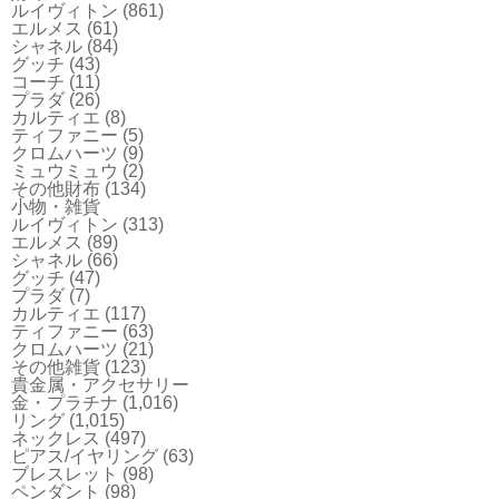
ルイヴィトン
(861)
エルメス
(61)
シャネル
(84)
グッチ
(43)
コーチ
(11)
プラダ
(26)
カルティエ
(8)
ティファニー
(5)
クロムハーツ
(9)
ミュウミュウ
(2)
その他財布
(134)
小物・雑貨
ルイヴィトン
(313)
エルメス
(89)
シャネル
(66)
グッチ
(47)
プラダ
(7)
カルティエ
(117)
ティファニー
(63)
クロムハーツ
(21)
その他雑貨
(123)
貴金属・アクセサリー
金・プラチナ
(1,016)
リング
(1,015)
ネックレス
(497)
ピアス/イヤリング
(63)
ブレスレット
(98)
ペンダント
(98)