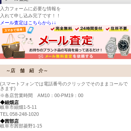
入力フォームに必要な情報を
入れて申し込み完了です！！
メール査定はこちらから↓↓
～店 舗 紹 介～
(スマートフォンでは電話番号のクリックでそのままコールで
きます)
※各店営業時間 AM10：00-PM19：00
◆細畑店
岐阜市細畑1-5-11
TEL
058-248-1020
◆茜部店
岐阜市茜部菱野1-15