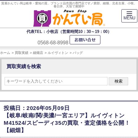
質屋かんてい局は岐阜・愛知の質、ブランド品売買の専門店です／茜部、細畑、北名古屋、小牧、
春日井、大垣で展開中
MENU
代表TEL：小牧店（営業時間10：30～19：00）
0568-68-8998
ホーム
買取実績
細畑店
ルイヴィトン
バッグ
買取実績を検索
検索
投稿日：2026年05月09日
【岐阜/岐南/関/美濃/一宮エリア】ルイヴィトン
M41524/スピーディ35の買取・査定価格を公開！
【細畑】