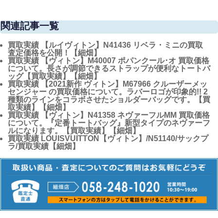
関連記事一覧
買取実績
【ルイヴィトン】N41436 リベラ・ミニの買取
査定価格を公開！【細畑】
買取実績
【ヴィトン】M40007 ポパンクール･オ 買取価格
について。長さが調節できるストラップが便利なトートバ
ッグ【買取実績】【細畑】
買取実績
【2021新作 ヴィトン】M67966 クルーザーメッ
センジャー の買取価格について。ラバーロゴが印象的!! 2
種類のラインをコラボさせたショルダーバッグです。【買
取実績】【細畑】
買取実績
【ヴィトン】N41358 ネヴァーフルMM 買取価格
について。『定番トートバッグ』新型タイプのネヴァーフ
ルになります。【買取実績】【細畑】
買取実績
LOUISVUITTON【ヴィトン】/N51140/サックプ
ラ/買取実績【細畑】