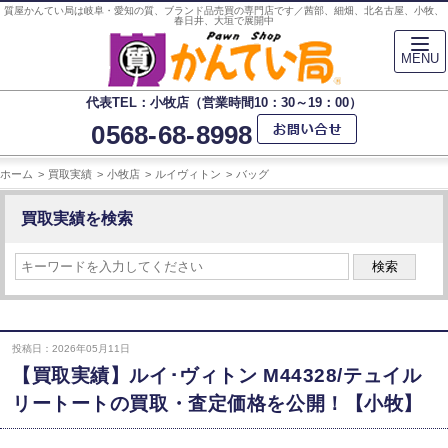
質屋かんてい局は岐阜・愛知の質、ブランド品売買の専門店です／茜部、細畑、北名古屋、小牧、
春日井、大垣で展開中
MENU
代表TEL：小牧店（営業時間10：30～19：00）
0568-68-8998
ホーム
買取実績
小牧店
ルイヴィトン
バッグ
買取実績を検索
検索
投稿日：2026年05月11日
【買取実績】ルイ･ヴィトン M44328/テュイル
リートートの買取・査定価格を公開！【小牧】