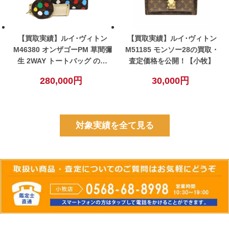
【買取実績】ルイ･ヴィトン
【買取実績】ルイ･ヴィトン
M46380 オンザゴーPM 草間彌
M51185 モンソー28の買取・
生 2WAY トートバッグ の買
査定価格を公開！【小牧】
取・査定価格を公開！【小
280,000円
30,000円
牧】
対象実績を全て見る