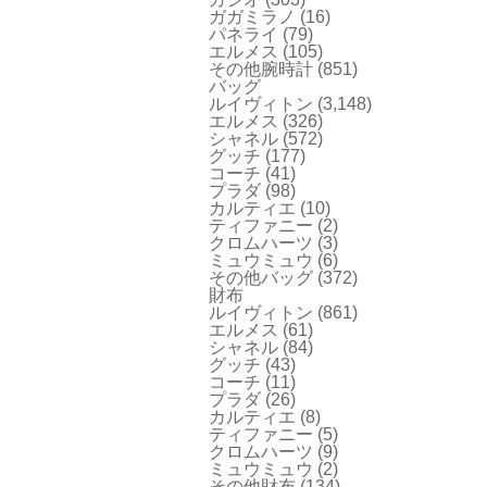
ガガミラノ
(16)
パネライ
(79)
エルメス
(105)
その他腕時計
(851)
バッグ
ルイヴィトン
(3,148)
エルメス
(326)
シャネル
(572)
グッチ
(177)
コーチ
(41)
プラダ
(98)
カルティエ
(10)
ティファニー
(2)
クロムハーツ
(3)
ミュウミュウ
(6)
その他バッグ
(372)
財布
ルイヴィトン
(861)
エルメス
(61)
シャネル
(84)
グッチ
(43)
コーチ
(11)
プラダ
(26)
カルティエ
(8)
ティファニー
(5)
クロムハーツ
(9)
ミュウミュウ
(2)
その他財布
(134)