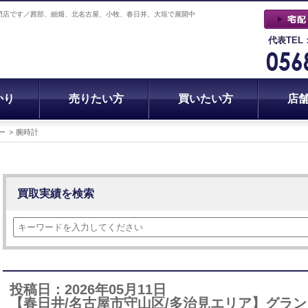
門店です／茜部、細畑、北名古屋、小牧、春日井、大垣で展開中
代表TEL
かり
売りたい方
買いたい方
店
ー
腕時計
買取実績を検索
投稿日：2026年05月11日
【春日井/名古屋市守山区/多治見エリア】グランド