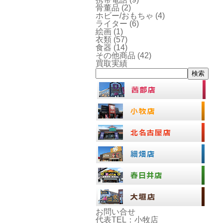
骨董品
(2)
ホビー/おもちゃ
(4)
ライター
(6)
絵画
(1)
衣類
(57)
食器
(14)
その他商品
(42)
買取実績
検索
お問い合せ
代表TEL：小牧店