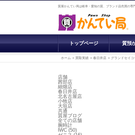
質屋かんてい局は岐阜・愛知の質、ブランド品売買の専
トップページ
質預
ホーム
買取実績
春日井店
グランドセイコ
店舗
茜部店
細畑店
春日井店
北名古屋店
小牧店
大垣店
共通
質屋ブログ
全ての店舗
腕時計
IWC
(50)
ゼニス
(16)