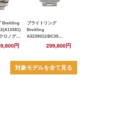
eitling
ブライトリング
2(A13381)
Breitling
クロノグラ
A3239011/BC35
巻き 腕時
A32390 アベンジャー2
99,800円
299,800円
中古】
GMT ブラック 【中古】
対象モデルを全て見る