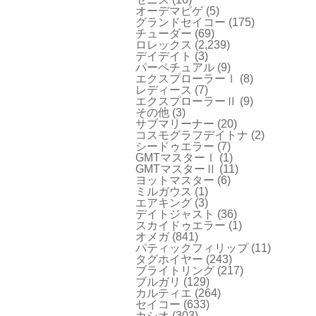
オーデマピゲ
(5)
グランドセイコー
(175)
チューダー
(69)
ロレックス
(2,239)
デイデイト
(3)
パーペチュアル
(9)
エクスプローラーⅠ
(8)
レディース
(7)
エクスプローラーⅡ
(9)
その他
(3)
サブマリーナー
(20)
コスモグラフデイトナ
(2)
シードゥエラー
(7)
GMTマスターⅠ
(1)
GMTマスターⅡ
(11)
ヨットマスター
(6)
ミルガウス
(1)
エアキング
(3)
デイトジャスト
(36)
スカイドゥエラー
(1)
オメガ
(841)
パティックフィリップ
(11)
タグホイヤー
(243)
ブライトリング
(217)
ブルガリ
(129)
カルティエ
(264)
セイコー
(633)
カシオ
(303)