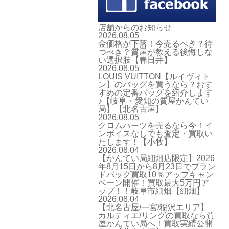
店舗からのお知らせ
2026.08.05
金価格が下落！今売るべき？待
つべき？質屋が教える後悔しな
い選択肢【春日井】
2026.08.05
LOUIS VUITTON【ルイヴィト
ン】のバッグを買うなら？おす
すめの定番バッグを紹介します
♪【岐阜・愛知の質屋かんてい
局】【北名古屋】
2026.08.05
クロムハーツを売るなら今！イ
ンボイスなしでも査定・買取い
たします！【小牧】
2026.08.04
【かんてい局細畑店限定】2026
年8月15日から8月23日でブラン
ドバッグ買取10％アップキャン
ペーン開催！買取最大5万円ア
ップ！！岐阜市細畑【細畑】
2026.08.04
【北名古屋/一宮/稲沢エリア】
カルティエ/リングの買取なら質
屋かんてい局へ！買取実績公開