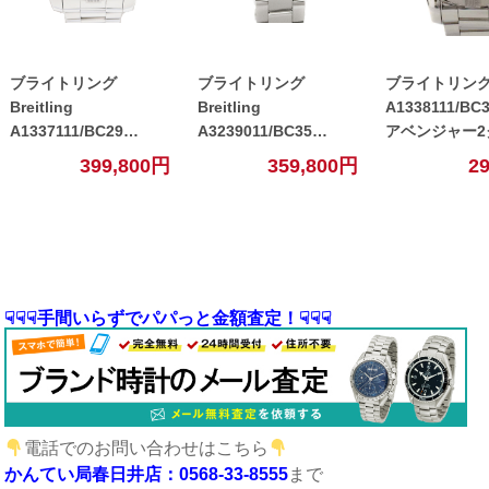
ブライトリング
ブライトリング
ブライトリング Br
Breitling
Breitling
A1338111/BC3
A1337111/BC29
A3239011/BC35
アベンジャー2
A13371 スーパーアベン
A32390 アベンジャー2
フ メンズ 自動
399,800円
359,800円
2
ジャー2 メンズ 自動巻
GMT ブラック【中古】
計 ブラック【
き 腕時計 ブラック 【中
古】
☟☟☟手間いらずでパパっと金額査定！☟☟☟
電話でのお問い合わせはこちら
かんてい局春日井店：0568-33-8555
まで