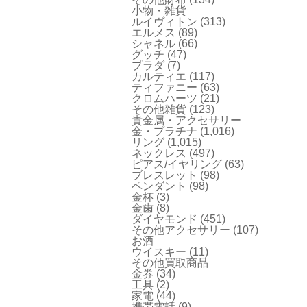
小物・雑貨
ルイヴィトン
(313)
エルメス
(89)
シャネル
(66)
グッチ
(47)
プラダ
(7)
カルティエ
(117)
ティファニー
(63)
クロムハーツ
(21)
その他雑貨
(123)
貴金属・アクセサリー
金・プラチナ
(1,016)
リング
(1,015)
ネックレス
(497)
ピアス/イヤリング
(63)
ブレスレット
(98)
ペンダント
(98)
金杯
(3)
金歯
(8)
ダイヤモンド
(451)
その他アクセサリー
(107)
お酒
ウイスキー
(11)
その他買取商品
金券
(34)
工具
(2)
家電
(44)
携帯電話
(9)