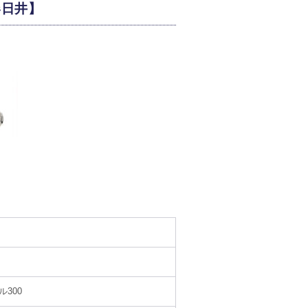
春日井】
ル300