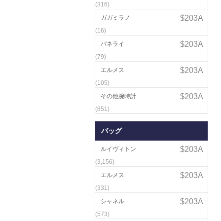
(316)
ガガミラノ
(16)
パネライ
(79)
エルメス
(105)
その他腕時計
(851)
バッグ
ルイヴィトン
(3,156)
エルメス
(331)
シャネル
(573)