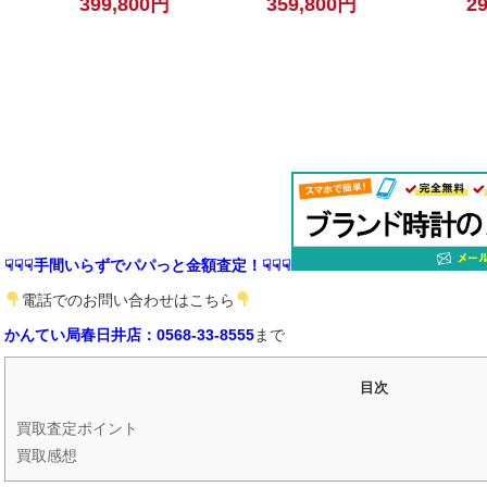
399,800円
359,800円
2
ジャー2 メンズ 自動巻
GMT ブラック【中古】
計 ブラック【
き 腕時計 ブラック 【中
古】
☟☟☟手間いらずでパパっと金額査定！☟☟☟
電話でのお問い合わせはこちら
かんてい局春日井店：0568-33-8555
まで
目次
買取査定ポイント
買取感想