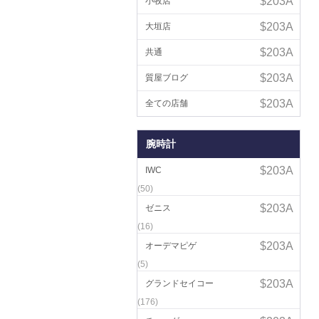
小牧店
大垣店
共通
質屋ブログ
全ての店舗
腕時計
IWC
(50)
ゼニス
(16)
オーデマピゲ
(5)
グランドセイコー
(176)