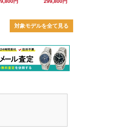
99,800円
299,800円
中古】
GMT ブラック 【中古】
対象モデルを全て見る