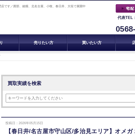
門店です／茜部、細畑、北名古屋、小牧、春日井、大垣で展開中
代表TEL
0568
り
売りたい方
買いたい方
ガ
買取実績を検索
投稿日：2026年05月15日
【春日井/名古屋市守山区/多治見エリア】オメガ 2