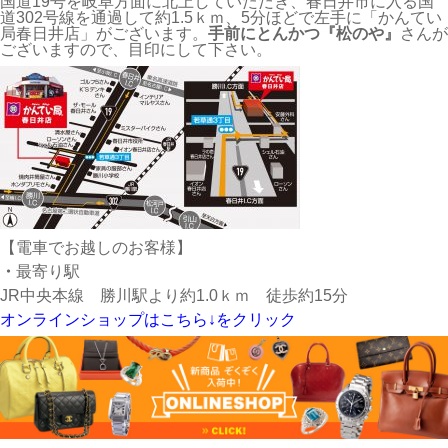
国道19号を岐阜方面に北上していただき、春日井市に入る国
道302号線を通過して約1.5ｋｍ、5分ほどで左手に「かんてい
局春日井店」がございます。
手前にとんかつ『松のや』
さんが
ございますので、目印にして下さい。
【電車でお越しのお客様】
・
最寄り駅
JR中央本線 勝川駅より約1.0ｋｍ 徒歩約15分
オンラインショップはこちら↓をクリック