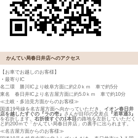
かんてい局春日井店へのアクセス
【お車でお越しのお客様】
・
最寄りIC
名二環 勝川ICより岐阜方面に約2.0ｋｍ 車で約5分
東名 春日井ICより名古屋方面に約5.0ｋｍ 車で約10分
≪土岐・多治見方面からのお客様≫
国道19号線を名古屋方面へ向かっていただき、
イオン春日井
店を越したすぐの『ラの壱』
さんが目印の交差点
『若草通3』
を右折します。
右折後すぐの1本目
の路地を左折していただく
と約200ｍで「かんてい局春日井店」の裏手に出られます。
≪名古屋方面からのお客様≫