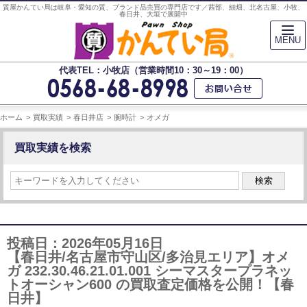
質屋かんてい局は岐阜・愛知の質、ブランド品売買の専門店です／茜部、細畑、北名古屋、小牧、
春日井、大垣で展開中
MENU
代表TEL：小牧店（営業時間10：30～19：00）
ホーム
買取実績
春日井店
腕時計
オメガ
買取実績を検索
検索
投稿日：2026年05月16日
【春日井/名古屋市守山区/多治見エリア】オメ
ガ 232.30.46.21.01.001 シーマスタープラネッ
トオーシャン600 の買取査定価格を公開！【春
日井】