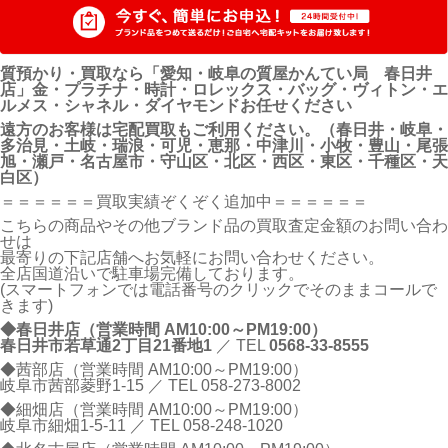
質預かり・買取なら「愛知・岐阜の質屋かんてい局 春日井
店」金・プラチナ・時計・ロレックス・バッグ・ヴィトン・エ
ルメス・シャネル・ダイヤモンドお任せください
遠方のお客様は宅配買取もご利用ください。（春日井・岐阜・
多治見・土岐・瑞浪・可児・恵那・中津川・小牧・豊山・尾張
旭・瀬戸・名古屋市・守山区・北区・西区・東区・千種区・天
白区）
＝＝＝＝＝＝買取実績ぞくぞく追加中＝＝＝＝＝＝
こちらの商品やその他ブランド品の買取査定金額のお問い合わ
せは
最寄りの下記店舗へお気軽にお問い合わせください。
全店国道沿いで駐車場完備しております。
(スマートフォンでは電話番号のクリックでそのままコールで
きます)
◆春日井店（営業時間 AM10:00～PM19:00）
春日井市若草通2丁目21番地1
／ TEL
0568-33-8555
◆茜部店（営業時間 AM10:00～PM19:00）
岐阜市茜部菱野1-15 ／ TEL
058-273-8002
◆細畑店（営業時間 AM10:00～PM19:00）
岐阜市細畑1-5-11 ／ TEL
058-248-1020