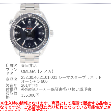
店舗名
春日井店
ブラン
OMEGA【オメガ】
ド名
232.30.46.21.01.001 シーマスタープラネット
商品名
オーシャン600
製造年
2014年頃
付属品
外箱/箱/メーカー保証書/取り扱い説明書
買取価
335,000円
格
※仕入時の情報となります。商品として店頭で販売する品物に
なりますが、ご来店時既に売り切れになっている可能性がござ