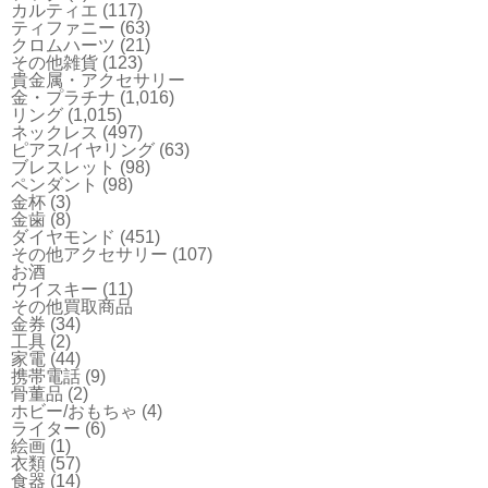
カルティエ
(117)
ティファニー
(63)
クロムハーツ
(21)
その他雑貨
(123)
貴金属・アクセサリー
金・プラチナ
(1,016)
リング
(1,015)
ネックレス
(497)
ピアス/イヤリング
(63)
ブレスレット
(98)
ペンダント
(98)
金杯
(3)
金歯
(8)
ダイヤモンド
(451)
その他アクセサリー
(107)
お酒
ウイスキー
(11)
その他買取商品
金券
(34)
工具
(2)
家電
(44)
携帯電話
(9)
骨董品
(2)
ホビー/おもちゃ
(4)
ライター
(6)
絵画
(1)
衣類
(57)
食器
(14)