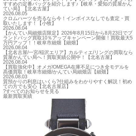
すすめの定番バッグを紹介します♪【岐阜・愛知の質屋かん
てい局】【北名古屋】
2026.08.05
クロムハーツを売るなら今！インボイスなしでも査定・買
取いたします！【小牧】
2026.08.04
【かんてい局細畑店限定】2026年8月15日から8月23日でブ
ランドバッグ買取10％アップキャンペーン開催！買取最大5
万円アップ！！岐阜市細畑【細畑】
2026.08.04
【北名古屋/一宮/稲沢エリア】カルティエ/リングの買取なら
質屋かんてい局へ！買取実績公開中！【北名古屋】
2026.08.04
【買取強化中】オメガ/OMEGA在庫不足につき全モデルを
高価買取！岐阜市細畑/かんてい局細畑店【細畑】
2026.08.03
質預かりの利息はいくら?仕組みをわかりやすく解説！初め
ての方でも安心【北名古屋店】
?すべてのお知らせを見る
最新買取実績