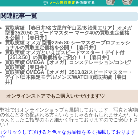
関連記事一覧
買取実績
【春日井/名古屋市守山区/多治見エリア】オメガ
型番3520.50 スピードマスター マーク40の買取査定価格
を公開！【春日井】
買取実績
オメガ 型番2255.80 シーマスタープロフェッシ
ョナルの買取査定価格を公開！【春日井】
買取実績
オメガといえばスピードマスター！デイト付
【3513.50】の買取価格をご紹介！！【春日井】
買取実績
OMEGA【オメガ】コンステレーション/コンビ/
買取実績【春日井】
買取実績
OMEGA【オメガ】3513.82/スピードマスター・
デイト/日本限定モデル/メンズ/WATCH/買取実績【春日
井】
オンラインストアでもご購入いただけます♡
弊社ではオンラインショップも展開しております。写真と実物
の色などを心配される方もいらっしゃるかもしれませんが、ち
ゃんとしたご指導のもと細かく行っておりますのでご安心下さ
い！
↓クリックして頂けると色々なお品物を多く掲載しております
☆