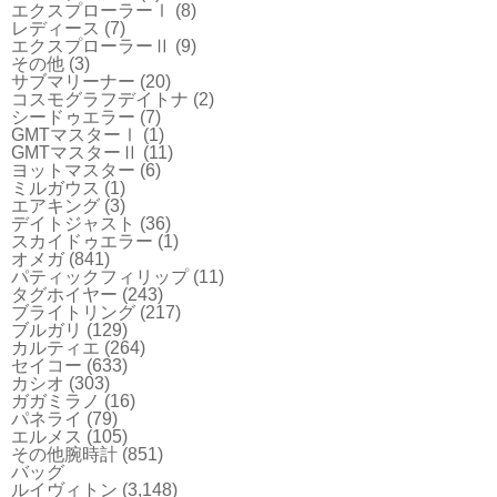
エクスプローラーⅠ
(8)
レディース
(7)
エクスプローラーⅡ
(9)
その他
(3)
サブマリーナー
(20)
コスモグラフデイトナ
(2)
シードゥエラー
(7)
GMTマスターⅠ
(1)
GMTマスターⅡ
(11)
ヨットマスター
(6)
ミルガウス
(1)
エアキング
(3)
デイトジャスト
(36)
スカイドゥエラー
(1)
オメガ
(841)
パティックフィリップ
(11)
タグホイヤー
(243)
ブライトリング
(217)
ブルガリ
(129)
カルティエ
(264)
セイコー
(633)
カシオ
(303)
ガガミラノ
(16)
パネライ
(79)
エルメス
(105)
その他腕時計
(851)
バッグ
ルイヴィトン
(3,148)