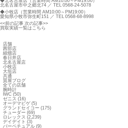
◆北名古屋店（営業時間 AM10:00～PM19:00）
北名古屋市中之郷北74 ／ TEL
0568-24-5078
◆小牧店（営業時間 AM10:00～PM19:00）
愛知県小牧市弥生町151 ／ TEL
0568-68-8998
<<前の記事
次の記事>>
買取実績一覧はこちら
店舗
茜部店
細畑店
春日井店
北名古屋店
小牧店
大垣店
共通
質屋ブログ
全ての店舗
腕時計
IWC
(50)
ゼニス
(16)
オーデマピゲ
(5)
グランドセイコー
(175)
チューダー
(69)
ロレックス
(2,239)
デイデイト
(3)
パーペチュアル
(9)