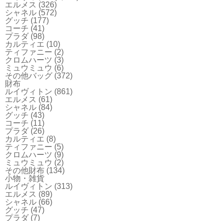
エルメス
(326)
シャネル
(572)
グッチ
(177)
コーチ
(41)
プラダ
(98)
カルティエ
(10)
ティファニー
(2)
クロムハーツ
(3)
ミュウミュウ
(6)
その他バッグ
(372)
財布
ルイヴィトン
(861)
エルメス
(61)
シャネル
(84)
グッチ
(43)
コーチ
(11)
プラダ
(26)
カルティエ
(8)
ティファニー
(5)
クロムハーツ
(9)
ミュウミュウ
(2)
その他財布
(134)
小物・雑貨
ルイヴィトン
(313)
エルメス
(89)
シャネル
(66)
グッチ
(47)
プラダ
(7)