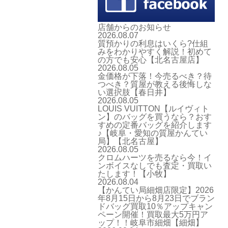
店舗からのお知らせ
2026.08.07
質預かりの利息はいくら?仕組
みをわかりやすく解説！初めて
の方でも安心【北名古屋店】
2026.08.05
金価格が下落！今売るべき？待
つべき？質屋が教える後悔しな
い選択肢【春日井】
2026.08.05
LOUIS VUITTON【ルイヴィト
ン】のバッグを買うなら？おす
すめの定番バッグを紹介します
♪【岐阜・愛知の質屋かんてい
局】【北名古屋】
2026.08.05
クロムハーツを売るなら今！イ
ンボイスなしでも査定・買取い
たします！【小牧】
2026.08.04
【かんてい局細畑店限定】2026
年8月15日から8月23日でブラン
ドバッグ買取10％アップキャン
ペーン開催！買取最大5万円ア
ップ！！岐阜市細畑【細畑】