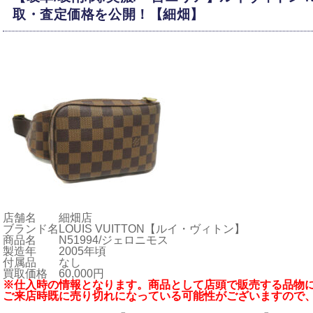
取・査定価格を公開！【細畑】
店舗名
細畑店
ブランド名
LOUIS VUITTON【ルイ・ヴィトン】
商品名
N51994/ジェロニモス
製造年
2005年頃
付属品
なし
買取価格
60,000円
※仕入時の情報となります。商品として店頭で販売する品物に
ご来店時既に売り切れになっている可能性がございますので