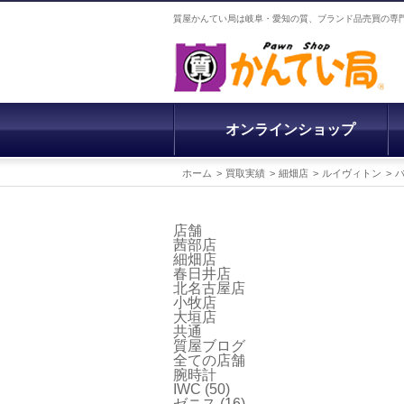
質屋かんてい局は岐阜・愛知の質、ブランド品売買の専
オンラインショップ
ホーム
買取実績
細畑店
ルイヴィトン
店舗
茜部店
細畑店
春日井店
北名古屋店
小牧店
大垣店
共通
質屋ブログ
全ての店舗
腕時計
IWC
(50)
ゼニス
(16)