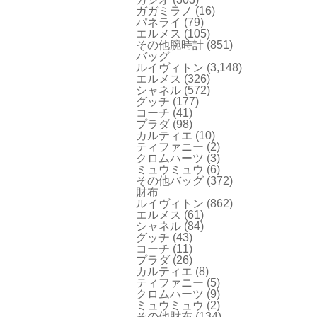
ガガミラノ
(16)
パネライ
(79)
エルメス
(105)
その他腕時計
(851)
バッグ
ルイヴィトン
(3,148)
エルメス
(326)
シャネル
(572)
グッチ
(177)
コーチ
(41)
プラダ
(98)
カルティエ
(10)
ティファニー
(2)
クロムハーツ
(3)
ミュウミュウ
(6)
その他バッグ
(372)
財布
ルイヴィトン
(862)
エルメス
(61)
シャネル
(84)
グッチ
(43)
コーチ
(11)
プラダ
(26)
カルティエ
(8)
ティファニー
(5)
クロムハーツ
(9)
ミュウミュウ
(2)
その他財布
(134)