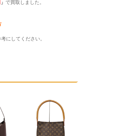
円
」
で買取しました。
方
参考にしてください。