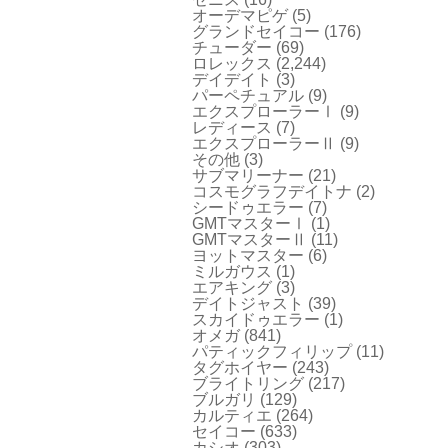
オーデマピゲ
(5)
グランドセイコー
(176)
チューダー
(69)
ロレックス
(2,244)
デイデイト
(3)
パーペチュアル
(9)
エクスプローラーⅠ
(9)
レディース
(7)
エクスプローラーⅡ
(9)
その他
(3)
サブマリーナー
(21)
コスモグラフデイトナ
(2)
シードゥエラー
(7)
GMTマスターⅠ
(1)
GMTマスターⅡ
(11)
ヨットマスター
(6)
ミルガウス
(1)
エアキング
(3)
デイトジャスト
(39)
スカイドゥエラー
(1)
オメガ
(841)
パティックフィリップ
(11)
タグホイヤー
(243)
ブライトリング
(217)
ブルガリ
(129)
カルティエ
(264)
セイコー
(633)
カシオ
(303)