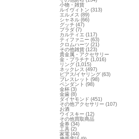
小物・雑貨
ルイヴィトン
(313)
エルメス
(89)
シャネル
(66)
グッチ
(47)
プラダ
(7)
カルティエ
(117)
ティファニー
(63)
クロムハーツ
(21)
その他雑貨
(123)
貴金属・アクセサリー
金・プラチナ
(1,016)
リング
(1,015)
ネックレス
(497)
ピアス/イヤリング
(63)
ブレスレット
(98)
ペンダント
(98)
金杯
(3)
金歯
(8)
ダイヤモンド
(451)
その他アクセサリー
(107)
お酒
ウイスキー
(12)
その他買取商品
金券
(34)
工具
(2)
家電
(44)
携帯電話
(9)