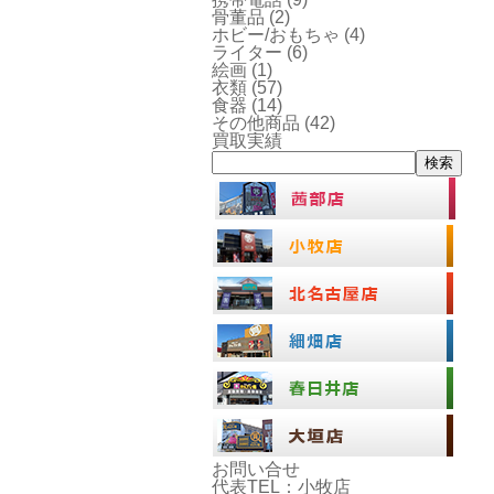
骨董品
(2)
ホビー/おもちゃ
(4)
ライター
(6)
絵画
(1)
衣類
(57)
食器
(14)
その他商品
(42)
買取実績
検索
お問い合せ
代表TEL：小牧店