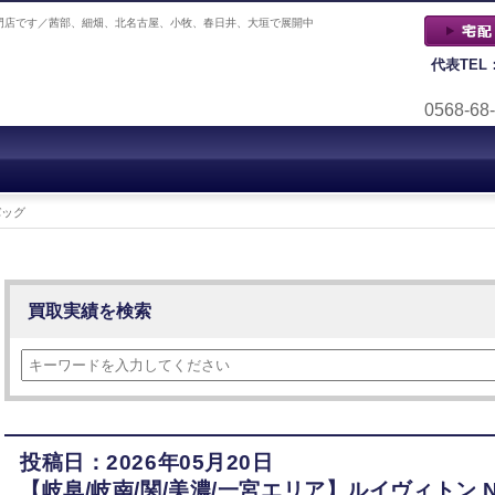
門店です／茜部、細畑、北名古屋、小牧、春日井、大垣で展開中
代表TEL
0568-68
バッグ
買取実績を検索
投稿日：2026年05月20日
【岐阜/岐南/関/美濃/一宮エリア】ルイヴィトン N