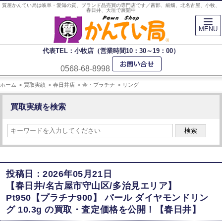
質屋かんてい局は岐阜・愛知の質、ブランド品売買の専門店です／茜部、細畑、北名古屋、小牧、
春日井、大垣で展開中
MENU
代表TEL：小牧店（営業時間10：30～19：00）
0568-68-8998
ホーム
買取実績
春日井店
金・プラチナ
リング
買取実績を検索
検索
投稿日：2026年05月21日
【春日井/名古屋市守山区/多治見エリア】
Pt950【プラチナ900】 パール ダイヤモンドリン
グ 10.3g の買取・査定価格を公開！【春日井】