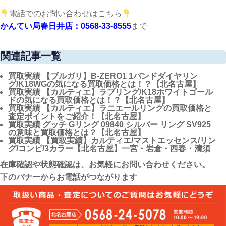
電話でのお問い合わせはこちら
かんてい局春日井店：0568-33-8555
まで
関連記事一覧
買取実績
【ブルガリ】B-ZERO1 1バンドダイヤリン
グ/K18WGの気になる買取価格とは！？【北名古屋】
買取実績
【カルティエ】ラブリング/K18ホワイトゴール
ドの気になる買取価格とは！？【北名古屋】
買取実績
【カルティエ】ラニエールリングの買取価格と
査定ポイントをご紹介！【北名古屋】
買取実績
グッチ Gリング 09840 シルバー リング SV925
の意味と買取価格とは？【北名古屋】
買取実績
【買取実績】カルティエ/マストエッセンス/リン
グ/コンビ/3カラー【北名古屋】一宮・岩倉・西春・清須
在庫確認や状態確認は、お気軽にお問い合わせください。
下のバナーからお電話がつながります