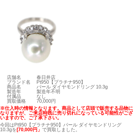
店舗名
春日井店
ブランド名
Pt950【プラチナ950】
商品名
パール ダイヤモンドリング 10.3g
製造年
製造年不明
付属品
なし
買取価格
70,000円
※仕入時の情報となります。商品として店頭で販売する品物に
なりますが、ご来店時既に売り切れになっている可能性がござ
いますので、ご了承下さい。
今回はPt950【プラチナ950】パール ダイヤモンドリング
10.3gを
[70
,000
円」
で買取しました。