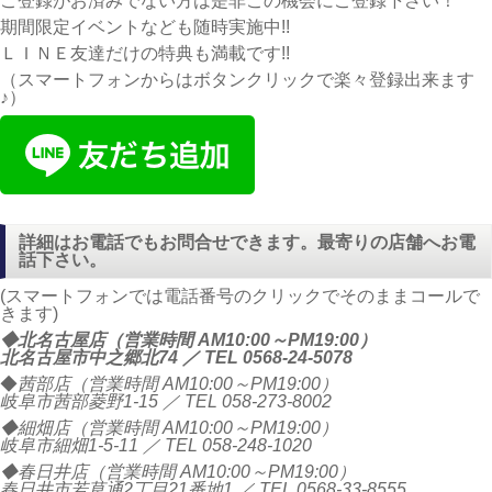
ご登録がお済みでない方は是非この機会にご登録下さい！
期間限定イベントなども随時実施中!!
ＬＩＮＥ友達だけの特典も満載です!!
（スマートフォンからはボタンクリックで楽々登録出来ます
♪）
詳細はお電話でもお問合せできます。最寄りの店舗へお電
話下さい。
(スマートフォンでは電話番号のクリックでそのままコールで
きます)
◆北名古屋店（営業時間 AM10:00～PM19:00）
北名古屋市中之郷北74 ／ TEL
0568-24-5078
◆
茜部店（営業時間 AM10:00～PM19:00）
岐阜市茜部菱野1-15 ／ TEL
058-273-8002
◆細畑店（営業時間 AM10:00～PM19:00）
岐阜市細畑1-5-11 ／ TEL
058-248-1020
◆春日井店（営業時間 AM10:00～PM19:00）
春日井市若草通2丁目21番地1 ／ TEL
0568-33-8555