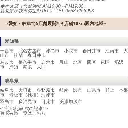
◆小牧店（営業時間 AM10:00～PM19:00）
愛知県小牧市弥生町151 ／ TEL
0568-68-8998
~愛知・岐阜で5店舗展開!!各店舗10km圏内地域~
愛知県
一宮市 北名古屋市 津島市 小牧市 春日井市 江南市 犬
山市 扶桑 春日井市
あま市 長久手市 岩倉市 豊山 北区 西区 東区 稲沢
市 清須 尾張 大口
岐阜県
岐阜市 大垣市 各務原市 岐南 関市 山県市 郡上 本巣
市 瑞穂市（穂積）海津市
羽島市 多治見市 可児市 美濃加茂市
<<前の記事
次の記事>>
買取実績一覧はこちら