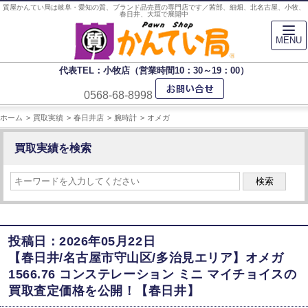
質屋かんてい局は岐阜・愛知の質、ブランド品売買の専門店です／茜部、細畑、北名古屋、小牧、
春日井、大垣で展開中
MENU
代表TEL：小牧店（営業時間10：30～19：00）
0568-68-8998
ホーム
買取実績
春日井店
腕時計
オメガ
買取実績を検索
検索
投稿日：2026年05月22日
【春日井/名古屋市守山区/多治見エリア】オメガ
1566.76 コンステレーション ミニ マイチョイスの
買取査定価格を公開！【春日井】