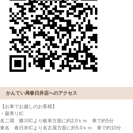
かんてい局春日井店へのアクセス
【お車でお越しのお客様】
・
最寄りIC
名二環 勝川ICより岐阜方面に約2.0ｋｍ 車で約5分
東名 春日井ICより名古屋方面に約5.0ｋｍ 車で約10分