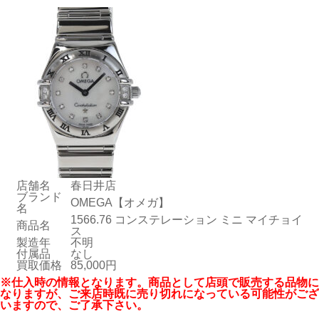
店舗名
春日井店
ブランド
OMEGA【オメガ】
名
1566.76 コンステレーション ミニ マイチョイ
商品名
ス
製造年
不明
付属品
なし
買取価格
85,000円
※仕入時の情報となります。商品として店頭で販売する品物に
なりますが、ご来店時既に売り切れになっている可能性がござ
いますので、ご了承下さい。