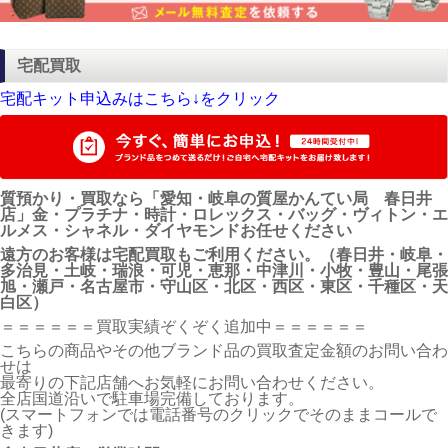
宅配買取
宅配キット申込みはこちら↓をクリック
質預かり・買取なら「愛知・岐阜の質屋かんてい局 春日井
店」金・プラチナ・時計・ロレックス・バッグ・ヴィトン・エ
ルメス・シャネル・ダイヤモンドお任せください
遠方のお客様は宅配買取もご利用ください。（春日井・岐阜・
多治見・土岐・瑞浪・可児・恵那・中津川・小牧・豊山・尾張
旭・瀬戸・名古屋市・守山区・北区・西区・東区・千種区・天
白区）
＝＝＝＝＝＝買取実績ぞくぞく追加中＝＝＝＝＝＝
こちらの商品やその他ブランド品の買取査定金額のお問い合わ
せは
最寄りの下記店舗へお気軽にお問い合わせください。
全店国道沿いで駐車場完備しております。
(スマートフォンでは電話番号のクリックでそのままコールで
きます)