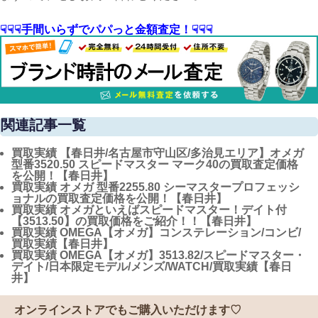
☟☟☟手間いらずでパパっと金額査定！☟☟☟
関連記事一覧
買取実績
【春日井/名古屋市守山区/多治見エリア】オメガ
型番3520.50 スピードマスター マーク40の買取査定価格
を公開！【春日井】
買取実績
オメガ 型番2255.80 シーマスタープロフェッシ
ョナルの買取査定価格を公開！【春日井】
買取実績
オメガといえばスピードマスター！デイト付
【3513.50】の買取価格をご紹介！！【春日井】
買取実績
OMEGA【オメガ】コンステレーション/コンビ/
買取実績【春日井】
買取実績
OMEGA【オメガ】3513.82/スピードマスター・
デイト/日本限定モデル/メンズ/WATCH/買取実績【春日
井】
オンラインストアでもご購入いただけます♡