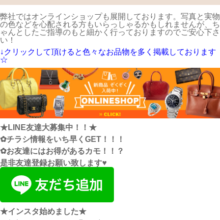
弊社ではオンラインショップも展開しております。写真と実物
の色などを心配される方もいらっしゃるかもしれませんが、ち
ゃんとしたご指導のもと細かく行っておりますのでご安心下さ
い！
↓クリックして頂けると色々なお品物を多く掲載しております
☆
★LINE友達大募集中！！★
✿チラシ情報をいち早くGET！！！
✿お友達にはお得があるカモ！！？
是非友達登録お願い致します♥
★インスタ始めました★