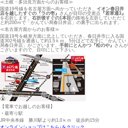
≪土岐・多治見方面からのお客様≫
国道19号線を名古屋方面へ向かっていただき、
イオン春日井
店を越したすぐの『ラの壱』
さんが目印の交差点
『若草通3』
を右折します。
右折後すぐの1本目
の路地を左折していただく
と約200ｍで「かんてい局春日井店」の裏手に出られます。
≪名古屋方面からのお客様≫
国道19号を岐阜方面に北上していただき、春日井市に入る国
道302号線を通過して約1.5ｋｍ、5分ほどで左手に「かんてい
局春日井店」がございます。
手前にとんかつ『松のや』
さんが
ございますので、目印にして下さい。
【電車でお越しのお客様】
・
最寄り駅
JR中央本線 勝川駅より約1.0ｋｍ 徒歩約15分
オンラインショップはこちら↓をクリック