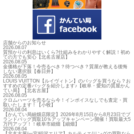
店舗からのお知らせ
2026.08.07
質預かりの利息はいくら?仕組みをわかりやすく解説！初め
ての方でも安心【北名古屋店】
2026.08.05
金価格が下落！今売るべき？待つべき？質屋が教える後悔
しない選択肢【春日井】
2026.08.05
LOUIS VUITTON【ルイヴィトン】のバッグを買うなら？お
すすめの定番バッグを紹介します♪【岐阜・愛知の質屋かん
てい局】【北名古屋】
2026.08.05
クロムハーツを売るなら今！インボイスなしでも査定・買
取いたします！【小牧】
2026.08.04
【かんてい局細畑店限定】2026年8月15日から8月23日でブ
ランドバッグ買取10％アップキャンペーン開催！買取最大5
万円アップ！！岐阜市細畑【細畑】
2026.08.04
【北名古屋/一宮/稲沢エリア】カルティエ/リングの買取なら