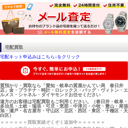
宅配買取
宅配キット申込みはこちら↓をクリック
質預かり・買取なら「愛知・岐阜の質屋かんてい局 春日井
店」金・プラチナ・時計・ロレックス・バッグ・ヴィトン・エ
ルメス・シャネル・ダイヤモンドお任せください
遠方のお客様は宅配買取もご利用ください。（春日井・岐阜・
多治見・土岐・瑞浪・可児・恵那・中津川・小牧・豊山・尾張
旭・瀬戸・名古屋市・守山区・北区・西区・東区・千種区・天
白区）
＝＝＝＝＝＝買取実績ぞくぞく追加中＝＝＝＝＝＝