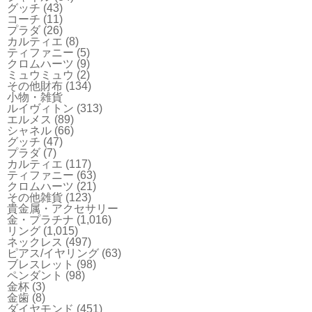
グッチ
(43)
コーチ
(11)
プラダ
(26)
カルティエ
(8)
ティファニー
(5)
クロムハーツ
(9)
ミュウミュウ
(2)
その他財布
(134)
小物・雑貨
ルイヴィトン
(313)
エルメス
(89)
シャネル
(66)
グッチ
(47)
プラダ
(7)
カルティエ
(117)
ティファニー
(63)
クロムハーツ
(21)
その他雑貨
(123)
貴金属・アクセサリー
金・プラチナ
(1,016)
リング
(1,015)
ネックレス
(497)
ピアス/イヤリング
(63)
ブレスレット
(98)
ペンダント
(98)
金杯
(3)
金歯
(8)
ダイヤモンド
(451)