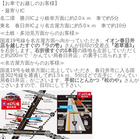
【お車でお越しのお客様】
・
最寄りIC
名二環 勝川ICより岐阜方面に約2.0ｋｍ 車で約5分
東名 春日井ICより名古屋方面に約5.0ｋｍ 車で約10分
≪土岐・多治見方面からのお客様≫
国道19号線を名古屋方面へ向かっていただき、
イオン春日井
店を越したすぐの『ラの壱』
さんが目印の交差点
『若草通3』
を右折します。
右折後すぐの1本目
の路地を左折していただく
と約200ｍで「かんてい局春日井店」の裏手に出られます。
≪名古屋方面からのお客様≫
国道19号を岐阜方面に北上していただき、春日井市に入る国
道302号線を通過して約1.5ｋｍ、5分ほどで左手に「かんてい
局春日井店」がございます。
手前にとんかつ『松のや』
さんが
ございますので、目印にして下さい。