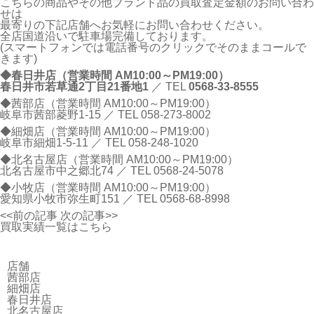
こちらの商品やその他ブランド品の買取査定金額のお問い合わ
せは
最寄りの下記店舗へお気軽にお問い合わせください。
全店国道沿いで駐車場完備しております。
(スマートフォンでは電話番号のクリックでそのままコールで
きます)
◆春日井店（営業時間 AM10:00～PM19:00）
春日井市若草通2丁目21番地1
／ TEL
0568-33-8555
◆茜部店（営業時間 AM10:00～PM19:00）
岐阜市茜部菱野1-15 ／ TEL
058-273-8002
◆細畑店（営業時間 AM10:00～PM19:00）
岐阜市細畑1-5-11 ／ TEL
058-248-1020
◆北名古屋店（営業時間 AM10:00～PM19:00）
北名古屋市中之郷北74 ／ TEL
0568-24-5078
◆小牧店（営業時間 AM10:00～PM19:00）
愛知県小牧市弥生町151 ／ TEL
0568-68-8998
<<前の記事
次の記事>>
買取実績一覧はこちら
店舗
茜部店
細畑店
春日井店
北名古屋店