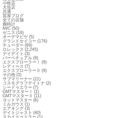
小牧店
大垣店
共通
質屋ブログ
全ての店舗
腕時計
IWC
(50)
ゼニス
(16)
オーデマピゲ
(5)
グランドセイコー
(176)
チューダー
(69)
ロレックス
(2,245)
デイデイト
(3)
パーペチュアル
(9)
エクスプローラーⅠ
(9)
レディース
(7)
エクスプローラーⅡ
(9)
その他
(3)
サブマリーナー
(21)
コスモグラフデイトナ
(2)
シードゥエラー
(7)
GMTマスターⅠ
(1)
GMTマスターⅡ
(11)
ヨットマスター
(6)
ミルガウス
(1)
エアキング
(3)
デイトジャスト
(40)
スカイドゥエラー
(1)