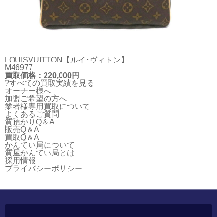
LOUISVUITTON【ルイ･ヴィトン】
M46977
買取価格：220,000円
?すべての買取実績を見る
オーナー様へ
加盟ご希望の方へ
業者様専用買取について
よくあるご質問
質預かりQ＆A
販売Q＆A
買取Q＆A
かんてい局について
質屋かんてい局とは
採用情報
プライバシーポリシー