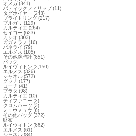
オメガ
(841)
パティックフィリップ
(11)
タグホイヤー
(243)
ブライトリング
(217)
ブルガリ
(129)
カルティエ
(264)
セイコー
(633)
カシオ
(303)
ガガミラノ
(16)
パネライ
(79)
エルメス
(105)
その他腕時計
(851)
バッグ
ルイヴィトン
(3,150)
エルメス
(326)
シャネル
(572)
グッチ
(177)
コーチ
(41)
プラダ
(98)
カルティエ
(10)
ティファニー
(2)
クロムハーツ
(3)
ミュウミュウ
(6)
その他バッグ
(372)
財布
ルイヴィトン
(862)
エルメス
(61)
シャネル
(84)