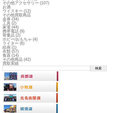
その他アクセサリー
(107)
お酒
ウイスキー
(12)
その他買取商品
金券
(34)
工具
(2)
家電
(44)
携帯電話
(9)
骨董品
(2)
ホビー/おもちゃ
(4)
ライター
(6)
絵画
(1)
衣類
(57)
食器
(14)
その他商品
(42)
買取実績
検索