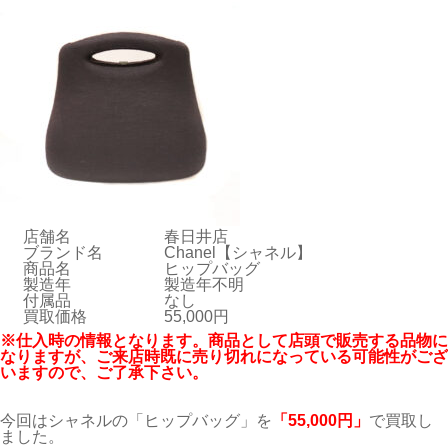
店舗名
春日井店
ブランド名
Chanel【シャネル】
商品名
ヒップバッグ
製造年
製造年不明
付属品
なし
買取価格
55,000円
※仕入時の情報となります。商品として店頭で販売する品物に
なりますが、ご来店時既に売り切れになっている可能性がござ
いますので、ご了承下さい。
今回はシャネルの「ヒップバッグ」を
「55
,000
円」
で買取し
ました。