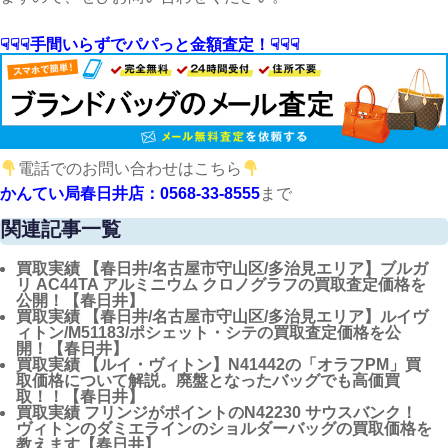
☟☟☟手間いらずでパパっと金額査定！☟☟☟
電話でのお問い合わせはこちら
かんてい局春日井店：0568-33-8555
まで
関連記事一覧
買取実績
【春日井/名古屋市守山区/多治見エリア】ブルガ
リ AC44TA アルミニウム クロノグラフの買取査定価格を
公開！【春日井】
買取実績
【春日井/名古屋市守山区/多治見エリア】ルイヴ
ィトン/M51183/ポシェット・シテの買取査定価格を公
開！【春日井】
買取実績
【ルイ・ヴィトン】N41442の「オラフPM」買
取価格について解説。廃盤となったバッグでも高価買
取！！【春日井】
買取実績
フリンジがポイントのN42230 サウスバンク！
ヴィトンのダミエラインのショルダーバッグの買取価格を
教えます【春日井】