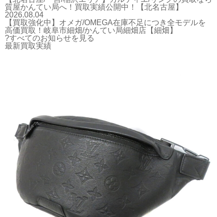
質屋かんてい局へ！買取実績公開中！【北名古屋】
2026.08.04
【買取強化中】オメガ/OMEGA在庫不足につき全モデルを
高価買取！岐阜市細畑/かんてい局細畑店【細畑】
?すべてのお知らせを見る
最新買取実績