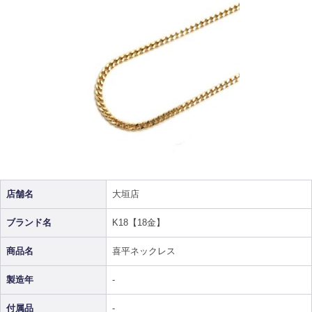
店舗名
大垣店
ブランド名
K18【18金】
商品名
喜平ネックレス
製造年
-
付属品
-