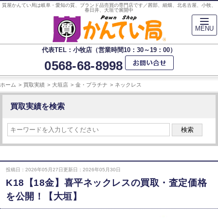
質屋かんてい局は岐阜・愛知の質、ブランド品売買の専門店です／茜部、細畑、北名古屋、小牧、
春日井、大垣で展開中
MENU
代表TEL：小牧店（営業時間10：30～19：00）
0568-68-8998
ホーム
買取実績
大垣店
金・プラチナ
ネックレス
買取実績を検索
検索
投稿日：2026年05月27日
更新日：2026年05月30日
K18【18金】喜平ネックレスの買取・査定価格
を公開！【大垣】