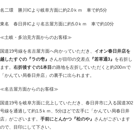
名二環 勝川ICより岐阜方面に約2.0ｋｍ 車で約5分
東名 春日井ICより名古屋方面に約5.0ｋｍ 車で約10分
≪土岐・多治見方面からのお客様≫
国道19号線を名古屋方面へ向かっていただき、
イオン春日井店を
越したすぐの『ラの壱』
さんが目印の交差点
『若草通3』
を右折し
ます。
右折後すぐの1本目
の路地を左折していただくと約200ｍで
「かんてい局春日井店」の裏手に出られます。
≪名古屋方面からのお客様≫
国道19号を岐阜方面に北上していただき、春日井市に入る国道302
号線を通過して約1.5ｋｍ、5分ほどで左手に「かんてい局春日井
店」がございます。
手前にとんかつ『松のや』
さんがございます
ので、目印にして下さい。