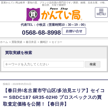
質屋かんてい局は岐阜・愛知の質、ブランド品売買の専門店です／茜部、細畑、北名古屋、小牧、
春日井、大垣で展開中
MENU
代表TEL：小牧店（営業時間10：30～19：00）
0568-68-8998
ホーム
買取実績
春日井店
腕時計
セイコー
買取実績を検索
検索
投稿日：2026年05月31日
【春日井/名古屋市守山区/多治見エリア】セイコ
ー SBDC187 6R35-02H0 プロスペックスの買
取査定価格を公開！【春日井】