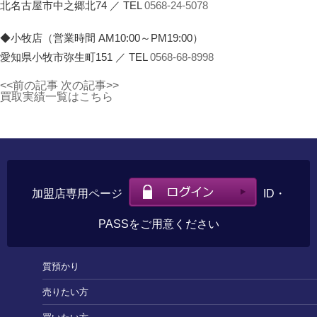
北名古屋市中之郷北74 ／ TEL
0568-24-5078
◆小牧店（営業時間 AM10:00～PM19:00）
愛知県小牧市弥生町151 ／ TEL
0568-68-8998
<<前の記事
次の記事>>
買取実績一覧はこちら
加盟店専用ページ
ID・
PASSをご用意ください
質預かり
売りたい方