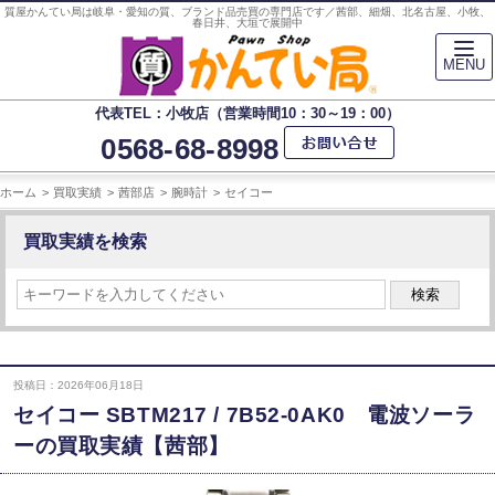
質屋かんてい局は岐阜・愛知の質、ブランド品売買の専門店です／茜部、細畑、北名古屋、小牧、
春日井、大垣で展開中
MENU
代表TEL：小牧店（営業時間10：30～19：00）
0568-68-8998
ホーム
買取実績
茜部店
腕時計
セイコー
買取実績を検索
検索
投稿日：2026年06月18日
セイコー SBTM217 / 7B52-0AK0 電波ソーラ
ーの買取実績【茜部】