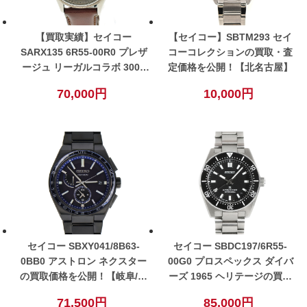
【買取実績】セイコー
【セイコー】SBTM293 セイ
SARX135 6R55-00R0 プレザ
コーコレクションの買取・査
ージュ リーガルコラボ 3000
定価格を公開！【北名古屋】
本限定の買取価格・査定ポイ
70,000円
10,000円
ントを公開！【小牧】
セイコー SBXY041/8B63-
セイコー SBDC197/6R55-
0BB0 アストロン ネクスター
00G0 プロスペックス ダイバ
の買取価格を公開！【岐阜/大
ーズ 1965 ヘリテージの買取
垣】
価格を公開！【細畑】【岐阜/
71,500円
85,000円
岐南/関/美濃/一宮エリア】