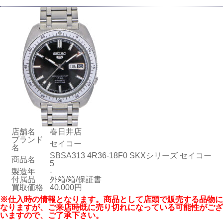
店舗名
春日井店
ブランド
セイコー
名
SBSA313 4R36-18F0 SKXシリーズ セイコー
商品名
5
製造年
-
付属品
外箱/箱/保証書
買取価格
40,000円
※仕入時の情報となります。商品として店頭で販売する品物に
なりますが、ご来店時既に売り切れになっている可能性がござ
いますので、ご了承下さい。