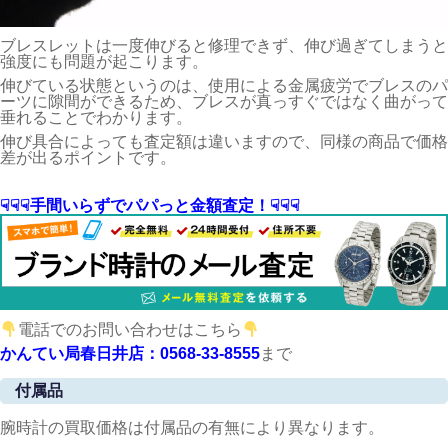
ブレスレットは一度伸びると修理できず、伸び過ぎてしまうと
強度にも問題が起こります。
伸びている状態というのは、使用による金属疲労でブレスのパ
ーツに隙間ができるため、ブレスが真っすぐではなく曲がって
垂れることでわかります。
伸び具合によっても査定額は違いますので、同様の商品で価格
差が出るポイントです。
☟☟☟手間いらずでパパっと金額査定！☟☟☟
電話でのお問い合わせはこちら
かんてい局春日井店：0568-33-8555
まで
付属品
腕時計の買取価格は付属品の有無により異なります。