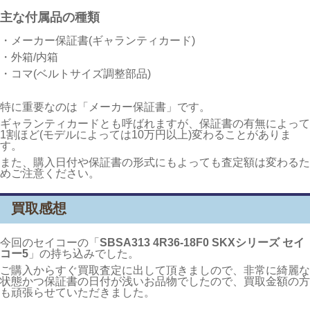
主な付属品の種類
・メーカー保証書(ギャランティカード)
・外箱/内箱
・コマ(ベルトサイズ調整部品)
特に重要なのは「メーカー保証書」です。
ギャランティカードとも呼ばれますが、保証書の有無によって
1割ほど(モデルによっては10万円以上)変わることがありま
す。
また、購入日付や保証書の形式にもよっても査定額は変わるた
めご注意ください。
買取感想
今回のセイコーの「
SBSA313 4R36-18F0 SKXシリーズ セイ
コー5
」の持ち込みでした。
ご購入からすぐ買取査定に出して頂きましので、非常に綺麗な
状態かつ保証書の日付が浅いお品物でしたので、買取金額の方
も頑張らせていただきました。