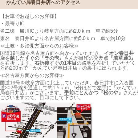
かんてい局春日井店へのアクセス
【お車でお越しのお客様】
・
最寄りIC
名二環 勝川ICより岐阜方面に約2.0ｋｍ 車で約5分
東名 春日井ICより名古屋方面に約5.0ｋｍ 車で約10分
≪土岐・多治見方面からのお客様≫
国道19号線を名古屋方面へ向かっていただき、
イオン春日井
店を越したすぐの『ラの壱』
さんが目印の交差点
『若草通3』
を右折します。
右折後すぐの1本目
の路地を左折していただく
と約200ｍで「かんてい局春日井店」の裏手に出られます。
≪名古屋方面からのお客様≫
国道19号を岐阜方面に北上していただき、春日井市に入る国
道302号線を通過して約1.5ｋｍ、5分ほどで左手に「かんてい
局春日井店」がございます。
手前にとんかつ『松のや』
さんが
ございますので、目印にして下さい。