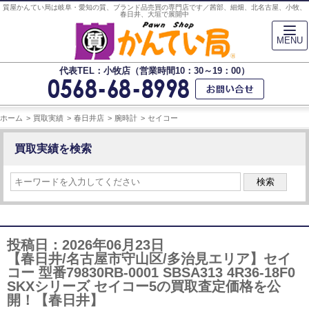
質屋かんてい局は岐阜・愛知の質、ブランド品売買の専門店です／茜部、細畑、北名古屋、小牧、
春日井、大垣で展開中
MENU
代表TEL：小牧店（営業時間10：30～19：00）
ホーム
買取実績
春日井店
腕時計
セイコー
買取実績を検索
検索
投稿日：2026年06月23日
【春日井/名古屋市守山区/多治見エリア】セイ
コー 型番79830RB-0001 SBSA313 4R36-18F0
SKXシリーズ セイコー5の買取査定価格を公
開！【春日井】