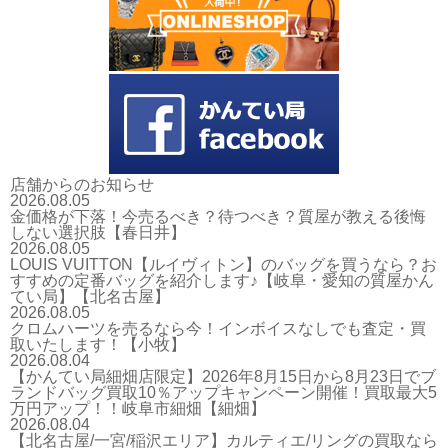
店舗からのお知らせ
2026.08.05
金価格が下落！今売るべき？待つべき？質屋が教える後悔
しない選択肢【春日井】
2026.08.05
LOUIS VUITTON【ルイヴィトン】のバッグを買うなら？お
すすめの定番バッグを紹介します♪【岐阜・愛知の質屋かん
てい局】【北名古屋】
2026.08.05
クロムハーツを売るなら今！インボイスなしでも査定・買
取いたします！【小牧】
2026.08.04
【かんてい局細畑店限定】2026年8月15日から8月23日でブ
ランドバッグ買取10％アップキャンペーン開催！買取最大5
万円アップ！！岐阜市細畑【細畑】
2026.08.04
【北名古屋/一宮/稲沢エリア】カルティエ/リングの買取なら