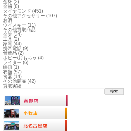
金杯
(3)
金歯
(8)
ダイヤモンド
(451)
その他アクセサリー
(107)
お酒
ウイスキー
(11)
その他買取商品
金券
(34)
工具
(2)
家電
(44)
携帯電話
(9)
骨董品
(2)
ホビー/おもちゃ
(4)
ライター
(6)
絵画
(1)
衣類
(57)
食器
(14)
その他商品
(42)
買取実績
検索