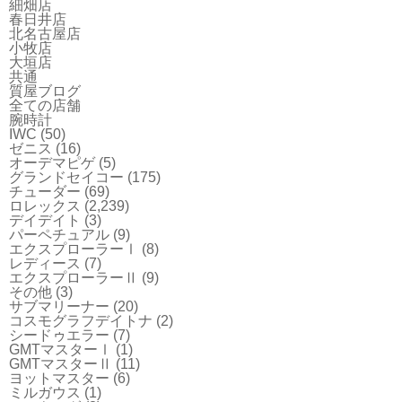
細畑店
春日井店
北名古屋店
小牧店
大垣店
共通
質屋ブログ
全ての店舗
腕時計
IWC
(50)
ゼニス
(16)
オーデマピゲ
(5)
グランドセイコー
(175)
チューダー
(69)
ロレックス
(2,239)
デイデイト
(3)
パーペチュアル
(9)
エクスプローラーⅠ
(8)
レディース
(7)
エクスプローラーⅡ
(9)
その他
(3)
サブマリーナー
(20)
コスモグラフデイトナ
(2)
シードゥエラー
(7)
GMTマスターⅠ
(1)
GMTマスターⅡ
(11)
ヨットマスター
(6)
ミルガウス
(1)