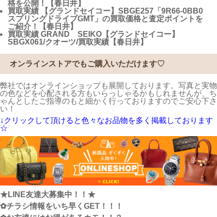
格を公開！【春日井】
買取実績
【グランドセイコー】SBGE257「9R66-0BB0
スプリングドライブGMT」の買取価格と査定ポイントを
ご紹介！【春日井】
買取実績
GRAND SEIKO【グランドセイコー】
SBGX061/クオーツ/買取実績【春日井】
オンラインストアでもご購入いただけます♡
弊社ではオンラインショップも展開しております。写真と実物
の色などを心配される方もいらっしゃるかもしれませんが、ち
ゃんとしたご指導のもと細かく行っておりますのでご安心下さ
い！
↓クリックして頂けると色々なお品物を多く掲載しております
☆
★LINE友達大募集中！！★
✿チラシ情報をいち早くGET！！！