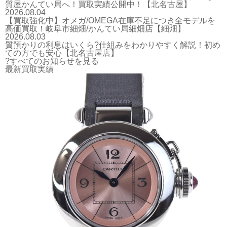
質屋かんてい局へ！買取実績公開中！【北名古屋】
2026.08.04
【買取強化中】オメガ/OMEGA在庫不足につき全モデルを
高価買取！岐阜市細畑/かんてい局細畑店【細畑】
2026.08.03
質預かりの利息はいくら?仕組みをわかりやすく解説！初め
ての方でも安心【北名古屋店】
?すべてのお知らせを見る
最新買取実績