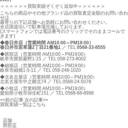
＝＝＝＝＝＝買取実績ぞくぞく追加中＝＝＝＝＝＝
こちらの商品やその他ブランド品の買取査定金額のお問い合わ
せは
最寄りの下記店舗へお気軽にお問い合わせください。
全店国道沿いで駐車場完備しております。
(スマートフォンでは電話番号のクリックでそのままコールで
きます)
◆春日井店（営業時間 AM10:00～PM19:00）
春日井市若草通2丁目21番地1
／ TEL
0568-33-8555
◆茜部店（営業時間 AM10:00～PM19:00）
岐阜市茜部菱野1-15 ／ TEL
058-273-8002
◆細畑店（営業時間 AM10:00～PM19:00）
岐阜市細畑1-5-11 ／ TEL
058-248-1020
◆北名古屋店（営業時間 AM10:00～PM19:00）
北名古屋市中之郷北74 ／ TEL
0568-24-5078
◆小牧店（営業時間 AM10:00～PM19:00）
愛知県小牧市弥生町151 ／ TEL
0568-68-8998
<<前の記事
次の記事>>
買取実績一覧はこちら
店舗
茜部店