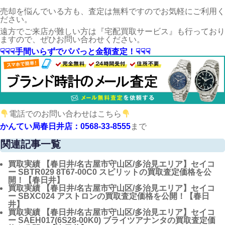
売却を悩んでいる方も、査定は無料ですのでお気軽にご利用く
ださい。
遠方でご来店が難しい方は『宅配買取サービス』も行っており
ますので、ぜひお問い合わせください。
☟☟☟手間いらずでパパっと金額査定！☟☟☟
電話でのお問い合わせはこちら
かんてい局春日井店：0568-33-8555
まで
関連記事一覧
買取実績
【春日井/名古屋市守山区/多治見エリア】セイコ
ー SBTR029 8T67-00C0 スピリットの買取査定価格を公
開！【春日井】
買取実績
【春日井/名古屋市守山区/多治見エリア】セイコ
ー SBXC024 アストロンの買取査定価格を公開！【春日
井】
買取実績
【春日井/名古屋市守山区/多治見エリア】セイコ
ー SAEH017(6S28-00K0) ブライツアナンタの買取査定価