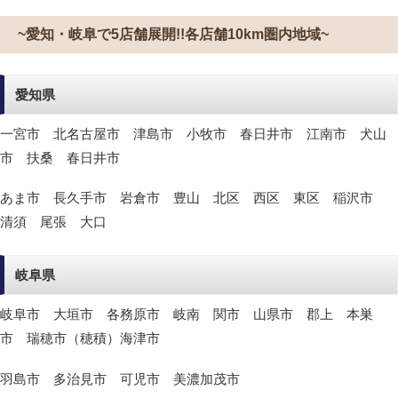
~愛知・岐阜で5店舗展開!!各店舗10km圏内地域~
愛知県
一宮市 北名古屋市 津島市 小牧市 春日井市 江南市 犬山
市 扶桑 春日井市
あま市 長久手市 岩倉市 豊山 北区 西区 東区 稲沢市
清須 尾張 大口
岐阜県
岐阜市 大垣市 各務原市 岐南 関市 山県市 郡上 本巣
市 瑞穂市（穂積）海津市
羽島市 多治見市 可児市 美濃加茂市