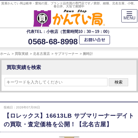
質屋かんてい局は岐阜・愛知の質、ブランド品売買の専門店です／茜部、細畑、北名古屋、小牧、
春日井、大垣で展開中
MENU
代表TEL：小牧店（営業時間10：30～19：00）
0568-68-8998
ホーム
買取実績
北名古屋店
サブマリーナー
腕時計
買取実績を検索
検索
投稿日：2026年07月06日
【ロレックス】16613LB サブマリーナーデイト
の買取・査定価格を公開！【北名古屋】