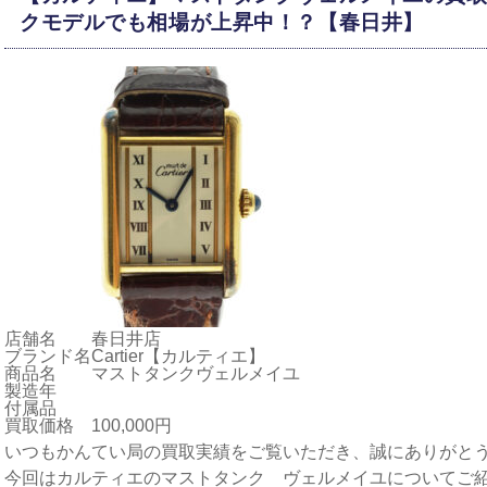
クモデルでも相場が上昇中！？【春日井】
店舗名
春日井店
ブランド名
Cartier【カルティエ】
商品名
マストタンクヴェルメイユ
製造年
付属品
買取価格
100,000円
いつもかんてい局の買取実績をご覧いただき、誠にありがと
今回はカルティエのマストタンク ヴェルメイユについてご