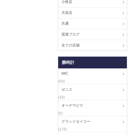
小牧店
大垣店
共通
質屋ブログ
全ての店舗
腕時計
IWC
(50)
ゼニス
(16)
オーデマピゲ
(5)
グランドセイコー
(176)