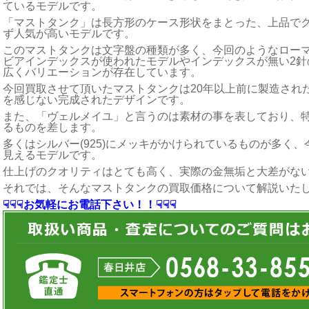
ているモデルです。
「マストタンク」は長方形のケース形状をまとった、上品で
ず人気が高いモデルです。
このマストタンクは文字盤の種類が多く、今回のようなロー
ビアインデックスが使われたモデルやインデックスが無い2針
広くバリエーションが存在しています。
今回買取させて頂いたマストタンクは20年以上前に製造され
を感じない完成されたデザインです。
また、「ヴェルメイユ」と言うのは素材の事を表しており、
るものを差します。
多くはシルバー(925)にメッキがかけられているものが多く
見えるモデルです。
仕上げのクオリティはとても高く、実際の金無垢と大差がな
それでは、そんなマストタンクの買取価格について解説いた
☟☟☟お気軽にお電話下さい！！☟☟☟