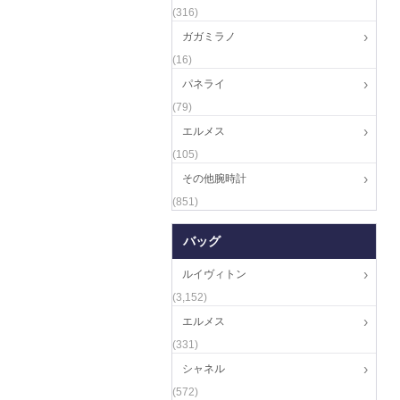
(316)
ガガミラノ
(16)
パネライ
(79)
エルメス
(105)
その他腕時計
(851)
バッグ
ルイヴィトン
(3,152)
エルメス
(331)
シャネル
(572)