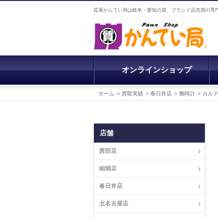
質屋かんてい局は岐阜・愛知の質、ブランド品売買の専
オンラインショップ
ホーム
買取実績
春日井店
腕時計
カル
店舗
茜部店
細畑店
春日井店
北名古屋店