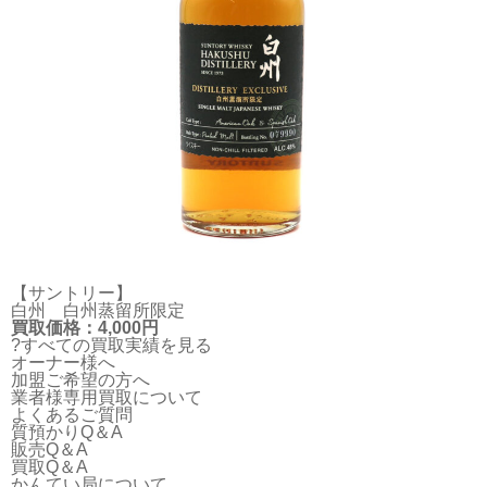
【サントリー】
白州 白州蒸留所限定
買取価格：4,000円
?すべての買取実績を見る
オーナー様へ
加盟ご希望の方へ
業者様専用買取について
よくあるご質問
質預かりQ＆A
販売Q＆A
買取Q＆A
かんてい局について