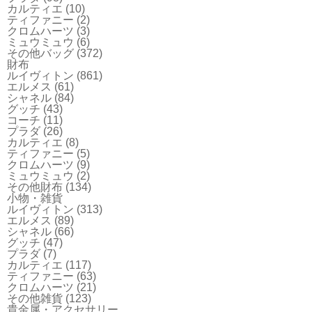
カルティエ
(10)
ティファニー
(2)
クロムハーツ
(3)
ミュウミュウ
(6)
その他バッグ
(372)
財布
ルイヴィトン
(861)
エルメス
(61)
シャネル
(84)
グッチ
(43)
コーチ
(11)
プラダ
(26)
カルティエ
(8)
ティファニー
(5)
クロムハーツ
(9)
ミュウミュウ
(2)
その他財布
(134)
小物・雑貨
ルイヴィトン
(313)
エルメス
(89)
シャネル
(66)
グッチ
(47)
プラダ
(7)
カルティエ
(117)
ティファニー
(63)
クロムハーツ
(21)
その他雑貨
(123)
貴金属・アクセサリー