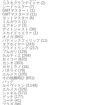
コスモグラフデイトナ
(2)
シードゥエラー
(7)
GMTマスターⅠ
(1)
GMTマスターⅡ
(11)
ヨットマスター
(6)
ミルガウス
(1)
エアキング
(3)
デイトジャスト
(36)
スカイドゥエラー
(1)
オメガ
(841)
パティックフィリップ
(11)
タグホイヤー
(243)
ブライトリング
(217)
ブルガリ
(129)
カルティエ
(264)
セイコー
(633)
カシオ
(303)
ガガミラノ
(16)
パネライ
(79)
エルメス
(105)
その他腕時計
(851)
バッグ
ルイヴィトン
(3,148)
エルメス
(326)
シャネル
(572)
グッチ
(177)
コーチ
(41)
プラダ
(98)