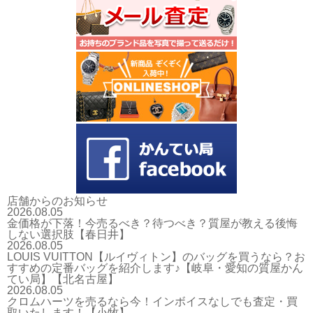
店舗からのお知らせ
2026.08.05
金価格が下落！今売るべき？待つべき？質屋が教える後悔
しない選択肢【春日井】
2026.08.05
LOUIS VUITTON【ルイヴィトン】のバッグを買うなら？お
すすめの定番バッグを紹介します♪【岐阜・愛知の質屋かん
てい局】【北名古屋】
2026.08.05
クロムハーツを売るなら今！インボイスなしでも査定・買
取いたします！【小牧】