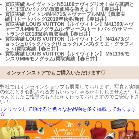
買取実績
ルイヴィトン N51189ナヴィグリオ！白を基調と
した王道のバッグの買取価格を教えます！【春日井】
買取実績
ヴィトン/M44716/ネヴァーフルMM/【買取実
績】/トートバッグ/2019年秋冬/新作【春日井】
買取実績
LOUIS VUITTON【ルイヴィトン】M41390/ネヴ
ァーフルMM/モノグラム/レディース/トートバッグ/サマー
トランク/2018限定/買取実績【春日井】
買取実績
LOUIS VUITTON【ルイヴィトン】 N41473/ジ
ョッシュ/バックパック/リュック/メンズ/ダミエ・グラフィ
ット/買取実績【春日井】
買取実績
LOUIS VUITTON【ルイヴィトン】 M51136/モ
ンスリMM/モノグラム/買取実績【春日井】
オンラインストアでもご購入いただけます♡
弊社ではオンラインショップも展開しております。写真と実物
の色などを心配される方もいらっしゃるかもしれませんが、ち
ゃんとしたご指導のもと細かく行っておりますのでご安心下さ
い！
↓クリックして頂けると色々なお品物を多く掲載しております
☆