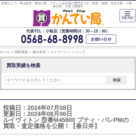
質屋かんてい局は岐阜・愛知の質、ブランド品売買の専門店です／茜部、細畑、北名古屋、小牧、
春日井、大垣で展開中
MENU
代表TEL：小牧店（営業時間10：30～19：00）
ホーム
買取実績
春日井店
ルイヴィトン
バッグ
買取実績を検索
検索
投稿日：2024年07月08日
更新日：2024年08月06日
ルイヴィトン 型番M45900 プティ・パレPMの
買取・査定価格を公開！【春日井】