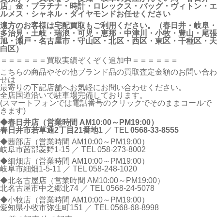
店」金・プラチナ・時計・ロレックス・バッグ・ヴィトン・エ
ルメス・シャネル・ダイヤモンドお任せください
遠方のお客様は宅配買取もご利用ください。（春日井・岐阜・
多治見・土岐・瑞浪・可児・恵那・中津川・小牧・豊山・尾張
旭・瀬戸・名古屋市・守山区・北区・西区・東区・千種区・天
白区）
＝＝＝＝＝＝買取実績ぞくぞく追加中＝＝＝＝＝＝
こちらの商品やその他ブランド品の買取査定金額のお問い合わ
せは
最寄りの下記店舗へお気軽にお問い合わせください。
全店国道沿いで駐車場完備しております。
(スマートフォンでは電話番号のクリックでそのままコールで
きます)
◆春日井店（営業時間 AM10:00～PM19:00）
春日井市若草通2丁目21番地1
／ TEL
0568-33-8555
◆茜部店（営業時間 AM10:00～PM19:00）
岐阜市茜部菱野1-15 ／ TEL
058-273-8002
◆細畑店（営業時間 AM10:00～PM19:00）
岐阜市細畑1-5-11 ／ TEL
058-248-1020
◆北名古屋店（営業時間 AM10:00～PM19:00）
北名古屋市中之郷北74 ／ TEL
0568-24-5078
◆小牧店（営業時間 AM10:00～PM19:00）
愛知県小牧市弥生町151 ／ TEL
0568-68-8998