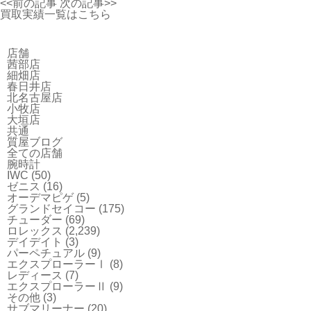
<<前の記事
次の記事>>
買取実績一覧はこちら
店舗
茜部店
細畑店
春日井店
北名古屋店
小牧店
大垣店
共通
質屋ブログ
全ての店舗
腕時計
IWC
(50)
ゼニス
(16)
オーデマピゲ
(5)
グランドセイコー
(175)
チューダー
(69)
ロレックス
(2,239)
デイデイト
(3)
パーペチュアル
(9)
エクスプローラーⅠ
(8)
レディース
(7)
エクスプローラーⅡ
(9)
その他
(3)
サブマリーナー
(20)