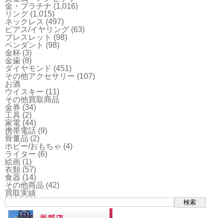
金・プラチナ
(1,016)
リング
(1,015)
ネックレス
(497)
ピアス/イヤリング
(63)
ブレスレット
(98)
ペンダント
(98)
金杯
(3)
金歯
(8)
ダイヤモンド
(451)
その他アクセサリー
(107)
お酒
ウイスキー
(11)
その他買取商品
金券
(34)
工具
(2)
家電
(44)
携帯電話
(9)
骨董品
(2)
ホビー/おもちゃ
(4)
ライター
(6)
絵画
(1)
衣類
(57)
食器
(14)
その他商品
(42)
買取実績
検索