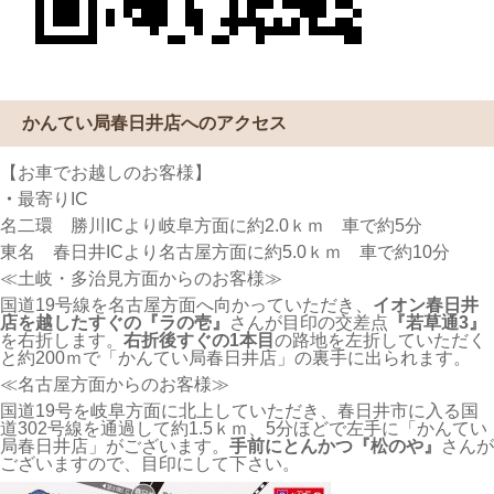
かんてい局春日井店へのアクセス
【お車でお越しのお客様】
・
最寄りIC
名二環 勝川ICより岐阜方面に約2.0ｋｍ 車で約5分
東名 春日井ICより名古屋方面に約5.0ｋｍ 車で約10分
≪土岐・多治見方面からのお客様≫
国道19号線を名古屋方面へ向かっていただき、
イオン春日井
店を越したすぐの『ラの壱』
さんが目印の交差点
『若草通3』
を右折します。
右折後すぐの1本目
の路地を左折していただく
と約200ｍで「かんてい局春日井店」の裏手に出られます。
≪名古屋方面からのお客様≫
国道19号を岐阜方面に北上していただき、春日井市に入る国
道302号線を通過して約1.5ｋｍ、5分ほどで左手に「かんてい
局春日井店」がございます。
手前にとんかつ『松のや』
さんが
ございますので、目印にして下さい。