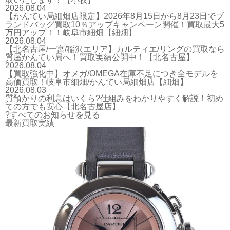
2026.08.04
【かんてい局細畑店限定】2026年8月15日から8月23日でブ
ランドバッグ買取10％アップキャンペーン開催！買取最大5
万円アップ！！岐阜市細畑【細畑】
2026.08.04
【北名古屋/一宮/稲沢エリア】カルティエ/リングの買取なら
質屋かんてい局へ！買取実績公開中！【北名古屋】
2026.08.04
【買取強化中】オメガ/OMEGA在庫不足につき全モデルを
高価買取！岐阜市細畑/かんてい局細畑店【細畑】
2026.08.03
質預かりの利息はいくら?仕組みをわかりやすく解説！初め
ての方でも安心【北名古屋店】
?すべてのお知らせを見る
最新買取実績