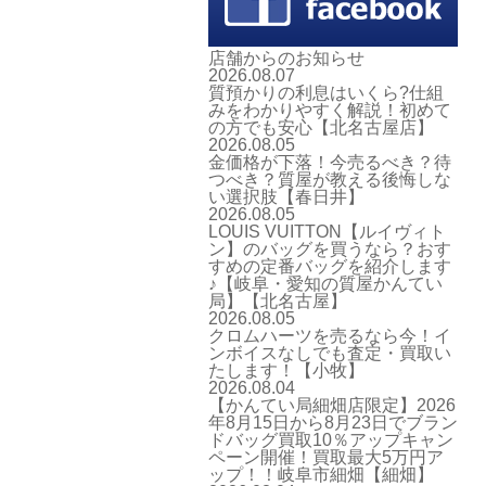
店舗からのお知らせ
2026.08.07
質預かりの利息はいくら?仕組
みをわかりやすく解説！初めて
の方でも安心【北名古屋店】
2026.08.05
金価格が下落！今売るべき？待
つべき？質屋が教える後悔しな
い選択肢【春日井】
2026.08.05
LOUIS VUITTON【ルイヴィト
ン】のバッグを買うなら？おす
すめの定番バッグを紹介します
♪【岐阜・愛知の質屋かんてい
局】【北名古屋】
2026.08.05
クロムハーツを売るなら今！イ
ンボイスなしでも査定・買取い
たします！【小牧】
2026.08.04
【かんてい局細畑店限定】2026
年8月15日から8月23日でブラン
ドバッグ買取10％アップキャン
ペーン開催！買取最大5万円ア
ップ！！岐阜市細畑【細畑】