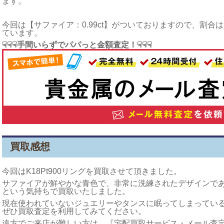
ます。
今回は【サファイア：0.99ct】がついておりますので、割
ています。
☟☟☟手間いらずでパパっと金額査定！☟☟☟
買取感想
今回はK18Pt900リングを買取させて頂きました。
サファイアが鮮やかな青色で、非常に洗練されたデザインで
という気持ちで買取いたしました。
現在使われていないジュエリーやタンスに眠ってしまってい
ぜひ買取査定を利用してみてください。
遠方でご来店が難しい方は、『宅配買取サービス・メール査