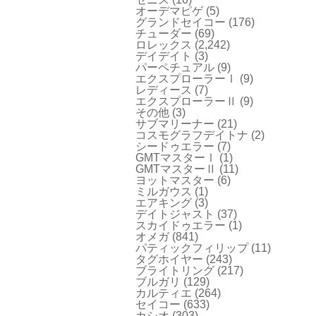
オーデマピゲ
(5)
グランドセイコー
(176)
チューダー
(69)
ロレックス
(2,242)
デイデイト
(3)
パーペチュアル
(9)
エクスプローラーⅠ
(9)
レディース
(7)
エクスプローラーⅡ
(9)
その他
(3)
サブマリーナー
(21)
コスモグラフデイトナ
(2)
シードゥエラー
(7)
GMTマスターⅠ
(1)
GMTマスターⅡ
(11)
ヨットマスター
(6)
ミルガウス
(1)
エアキング
(3)
デイトジャスト
(37)
スカイドゥエラー
(1)
オメガ
(841)
パティックフィリップ
(11)
タグホイヤー
(243)
ブライトリング
(217)
ブルガリ
(129)
カルティエ
(264)
セイコー
(633)
カシオ
(303)