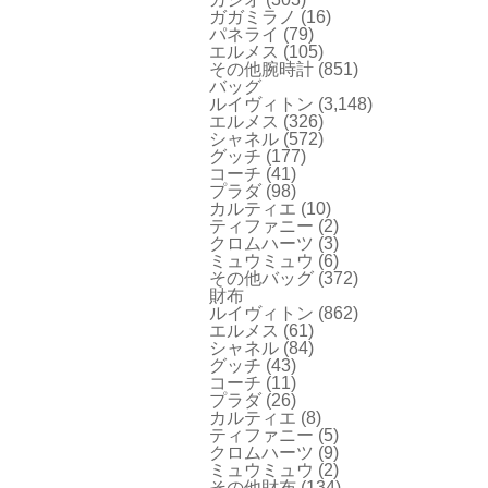
ガガミラノ
(16)
パネライ
(79)
エルメス
(105)
その他腕時計
(851)
バッグ
ルイヴィトン
(3,148)
エルメス
(326)
シャネル
(572)
グッチ
(177)
コーチ
(41)
プラダ
(98)
カルティエ
(10)
ティファニー
(2)
クロムハーツ
(3)
ミュウミュウ
(6)
その他バッグ
(372)
財布
ルイヴィトン
(862)
エルメス
(61)
シャネル
(84)
グッチ
(43)
コーチ
(11)
プラダ
(26)
カルティエ
(8)
ティファニー
(5)
クロムハーツ
(9)
ミュウミュウ
(2)
その他財布
(134)