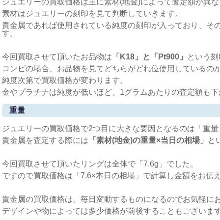
ジュエリーの買取価格は主に素材(地金)によって査定額が異
素材はジュエリーの刻印を見て判断していきます。
貴金属であれば使用されている純度の刻印が入っており、そ
す。
今回買取させて頂いたお品物は
「K18」と「Pt900」
という刻
コンビの場合、お品物を見てどちらがどれ位使用しているの
純度次第で買取価格が変わります。
金やプラチナは純度が低いほど、1グラムあたりの査定額も下
重量
ジュエリーの買取価格で2つ目に大きな要因となるのは「重量
貴金属を査定する際には
「素材(地金)の重量×当日の相場」
と
今回買取させて頂いたリングは全体で「7.6g」でした。
ですので買取価格は「7.6×本日の相場」で計算し金額をお伝
貴金属の買取価格は、毎日変動するものになるのでお気軽に
デザインや物によっては多少価格が前後することもございま