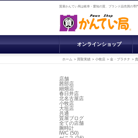
質屋かんてい局は岐阜・愛知の質、ブランド品売買の専
オンラインショップ
ホーム
買取実績
小牧店
金・プラチナ
店舗
茜部店
細畑店
春日井店
北名古屋店
小牧店
大垣店
共通
質屋ブログ
全ての店舗
腕時計
IWC
(50)
ゼニス
(16)