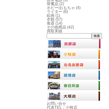
骨董品
(2)
ホビー/おもちゃ
(4)
ライター
(6)
絵画
(1)
衣類
(57)
食器
(14)
その他商品
(42)
買取実績
検索
お問い合せ
代表TEL：小牧店