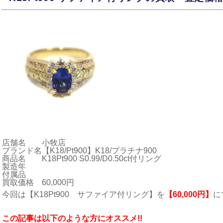
店舗名
小牧店
ブランド名
【K18/Pt900】K18/プラチナ900
商品名
K18Pt900 S0.99/D0.50ct付リング
製造年
付属品
買取価格
60,000円
今回は【K18Pt900 サファイア付リング】を
【60,000円】
に
こ
の記事は以下のような方にオススメ!!