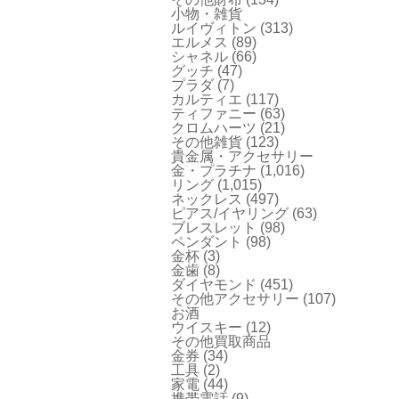
小物・雑貨
ルイヴィトン
(313)
エルメス
(89)
シャネル
(66)
グッチ
(47)
プラダ
(7)
カルティエ
(117)
ティファニー
(63)
クロムハーツ
(21)
その他雑貨
(123)
貴金属・アクセサリー
金・プラチナ
(1,016)
リング
(1,015)
ネックレス
(497)
ピアス/イヤリング
(63)
ブレスレット
(98)
ペンダント
(98)
金杯
(3)
金歯
(8)
ダイヤモンド
(451)
その他アクセサリー
(107)
お酒
ウイスキー
(12)
その他買取商品
金券
(34)
工具
(2)
家電
(44)
携帯電話
(9)